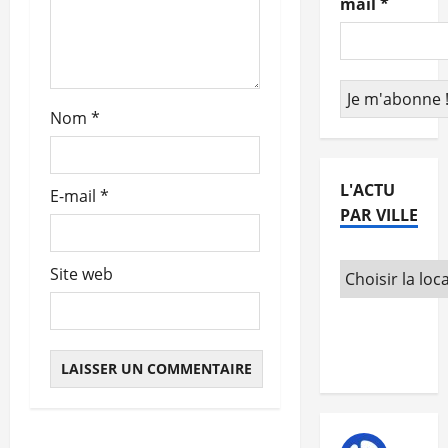
a
mail
*
r
t
Nom
*
i
c
L'ACTU
E-mail
*
l
PAR VILLE
e
Site web