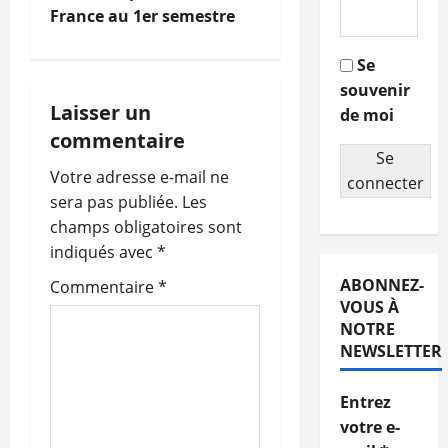
France au 1er semestre
v
i
Se
souvenir
g
Laisser un
de moi
commentaire
a
Se
Votre adresse e-mail ne
connecter
t
sera pas publiée.
Les
champs obligatoires sont
i
indiqués avec
*
o
ABONNEZ-
Commentaire
*
VOUS À
n
NOTRE
NEWSLETTER
d
’
Entrez
votre e-