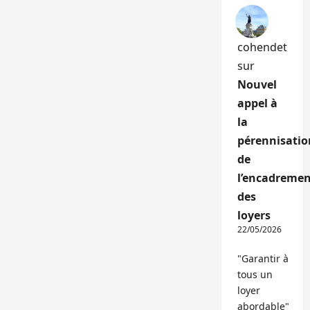
cohendet
sur
Nouvel
appel à
la
pérennisatio
de
l’encadremen
des
loyers
22/05/2026
"Garantir à
tous un
loyer
abordable"