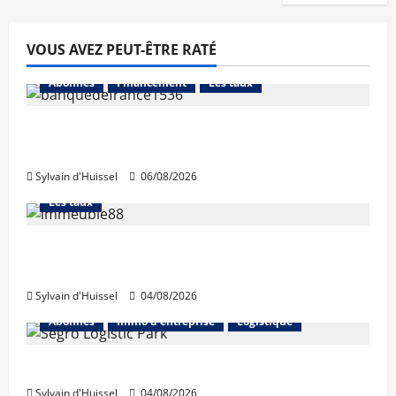
VOUS AVEZ PEUT-ÊTRE RATÉ
Abonnés
Financement
Les taux
La production de crédit retrouve ses
niveaux d’octobre
Sylvain d'Huissel
06/08/2026
Abonnés
Financement
L'avis des courtiers
Les taux
Les taux stables en août, après une
hausse en juillet
Sylvain d'Huissel
04/08/2026
Abonnés
Immo d'entreprise
Logistique
Prologis acquiert Segro
Sylvain d'Huissel
04/08/2026