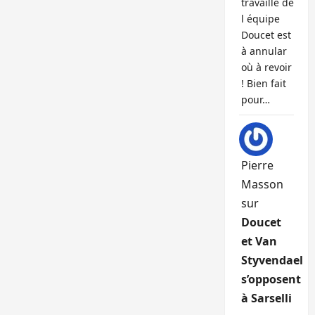
travaille de
l équipe
Doucet est
à annular
où à revoir
! Bien fait
pour…
Pierre
Masson
sur
Doucet
et Van
Styvendael
s’opposent
à Sarselli