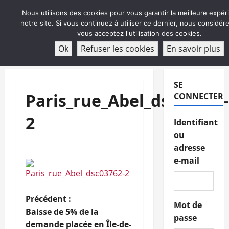
Aller
Nous utilisons des cookies pour vous garantir la meilleure expér
au
notre site. Si vous continuez à utiliser ce dernier, nous considé
contenu
vous acceptez l'utilisation des cookies.
ABONNEMENT
Ok
Refuser les cookies
En savoir plus
Menu
principal
SE
Paris_rue_Abel_dsc03762-
CONNECTER
2
Identifiant
ou
adresse
e-mail
N
Précédent :
Mot de
Baisse de 5% de la
passe
a
demande placée en Île-de-