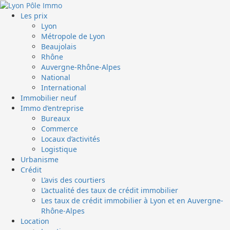
Aller
au
Menu
Les prix
contenu
principal
Lyon
Métropole de Lyon
Beaujolais
Rhône
Auvergne-Rhône-Alpes
National
International
Immobilier neuf
Immo d’entreprise
Bureaux
Commerce
Locaux d’activités
Logistique
Urbanisme
Crédit
L’avis des courtiers
L’actualité des taux de crédit immobilier
Les taux de crédit immobilier à Lyon et en Auvergne-
Rhône-Alpes
Location