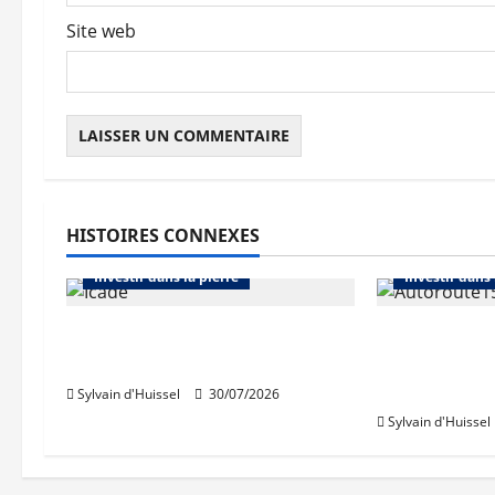
c
Site web
l
e
Abonnés
Bourse et actualité des foncières
Abonnés
HISTOIRES CONNEXES
Bureaux
Immo d'entreprise
Bourse et act
Investir dans la pierre
Investir dans 
Icade acquiert 81,5% de
Chiffre d’af
Comet
au premier
APRR
Sylvain d'Huissel
30/07/2026
Sylvain d'Huissel