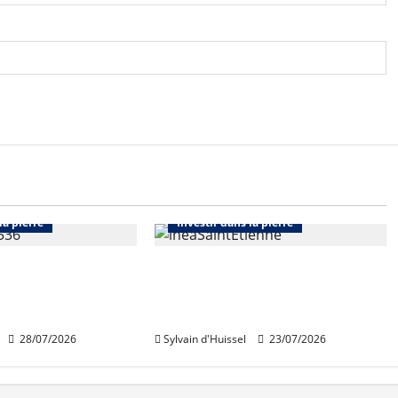
Abonnés
Bourse et actualité des foncières
ualité des foncières
Bureaux
Immo d'entreprise
la pierre
Investir dans la pierre
faires en hausse
Des revenus locatifs
 semestre pour
quasiment stables au 1er
semestre pour Inéa
28/07/2026
Sylvain d'Huissel
23/07/2026