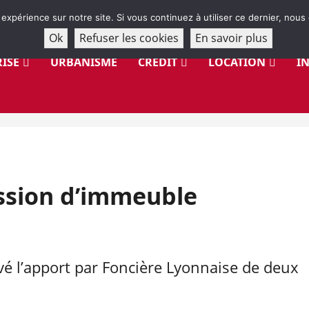
 expérience sur notre site. Si vous continuez à utiliser ce dernier, nous
Ok
Refuser les cookies
En savoir plus
ISE
URBANISME
CRÉDIT
LOCATION
I
ession d’immeuble
uvé l’apport par Foncière Lyonnaise de deux