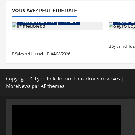
VOUS AVEZ PEUT-ÊTRE RATÉ
Abonnés
Financement
Abonnés
L'avis des courtiers
Les taux
Logistiqu
Les taux stables en août, après
Prologis 
une hausse en juillet
Sylvain d'Huis
Sylvain d'Huissel
04/08/2026
Copyright © Lyon Pôle Immo. Tous droits réservés
|
MoreNews
par AF themes