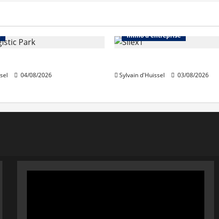
Immo d'entreprise
Abonnés
Bureaux
e
Immo d'entreprise
acquiert Segro
IWG acquiert Wojo
sel
04/08/2026
Sylvain d'Huissel
03/08/2026