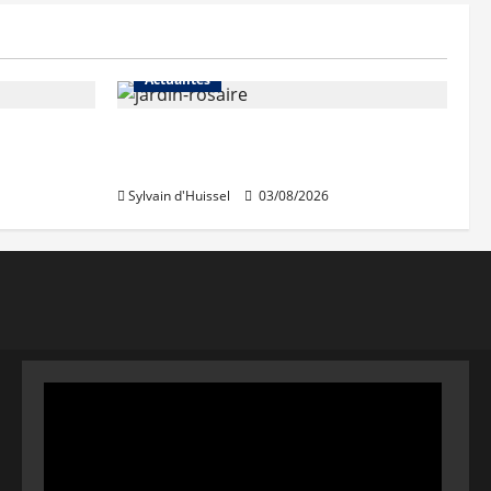
Actualités
Le « secteur Jaricot » du Jardin
du Rosaire rouvre au public
Sylvain d'Huissel
03/08/2026