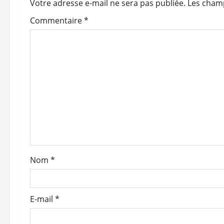
a
Votre adresse e-mail ne sera pas publiée.
Les champ
t
Commentaire
*
i
o
n
d
’
a
Nom
*
r
t
E-mail
*
i