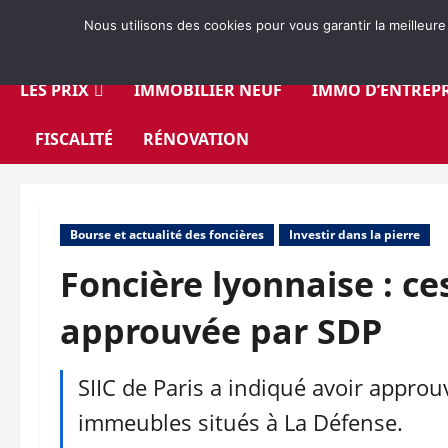
Aller
Nous utilisons des cookies pour vous garantir la meilleure
au
contenu
LES PRIX
IMMOBILIER NEUF
IMMO D’ENTREPR
FISCALITÉ
RÉNOVATION
Bourse et actualité des foncières
Investir dans la pierre
Foncière lyonnaise : c
approuvée par SDP
SIIC de Paris a indiqué avoir appro
immeubles situés à La Défense.