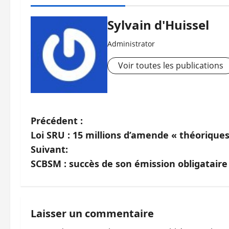
Sylvain d'Huissel
Administrator
Voir toutes les publications
N
Précédent :
Loi SRU : 15 millions d’amende « théoriques
a
Suivant:
v
SCBSM : succès de son émission obligataire
i
g
Laisser un commentaire