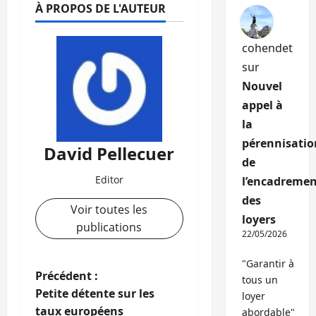
À PROPOS DE L'AUTEUR
cohendet
sur
Nouvel
appel à
la
pérennisatio
David Pellecuer
de
Editor
l’encadremen
des
Voir toutes les
loyers
publications
22/05/2026
"Garantir à
N
Précédent :
tous un
Petite détente sur les
loyer
a
taux européens
abordable"