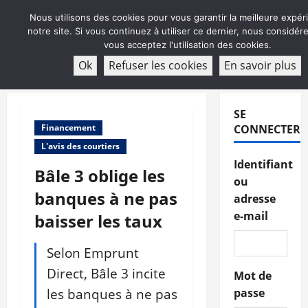
Aller
Nous utilisons des cookies pour vous garantir la meilleure expér
au
notre site. Si vous continuez à utiliser ce dernier, nous considé
contenu
vous acceptez l'utilisation des cookies.
ABONNEMENT
Ok
Refuser les cookies
En savoir plus
Menu
principal
SE
Financement
CONNECTER
L'avis des courtiers
Identifiant
Bâle 3 oblige les
ou
banques à ne pas
adresse
e-mail
baisser les taux
Selon Emprunt
Direct, Bâle 3 incite
Mot de
les banques à ne pas
passe