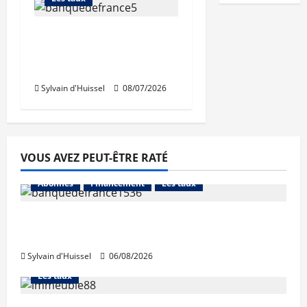
Léger recul de la
production de crédits à
l’habitat
Sylvain d'Huissel
08/07/2026
VOUS AVEZ PEUT-ÊTRE RATÉ
Abonnés
Financement
Les taux
La production de crédit retrouve ses
niveaux d’octobre
Sylvain d'Huissel
06/08/2026
Abonnés
Financement
L'avis des courtiers
Les taux