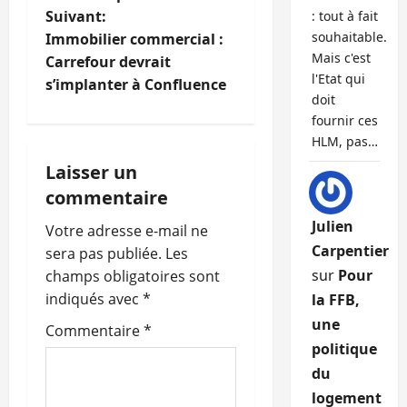
Suivant:
: tout à fait
v
souhaitable.
Immobilier commercial :
Mais c'est
i
Carrefour devrait
l'Etat qui
s’implanter à Confluence
g
doit
fournir ces
a
HLM, pas…
Laisser un
t
commentaire
i
Julien
Votre adresse e-mail ne
Carpentier
o
sera pas publiée.
Les
sur
Pour
champs obligatoires sont
n
indiqués avec
*
la FFB,
une
d
Commentaire
*
politique
’
du
logement