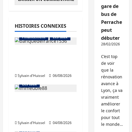
gare de
bus de
Perrache
HISTOIRES CONNEXES
Abonnés
peut
Financement
Les taux
débuter
28/02/2026
La production de crédit
C’est top
retrouve ses niveaux
Abonnés
de voir
d’octobre
Financement
que la
Sylvain d'Huissel
06/08/2026
L'avis des courtiers
rénovation
avance à
Les taux
Lyon, ça va
vraiment
Les taux stables en
améliorer
août, après une
Abonnés
le confort
hausse en juillet
Financement
pour tout
Sylvain d'Huissel
04/08/2026
L'avis des courtiers
le monde…
Les taux