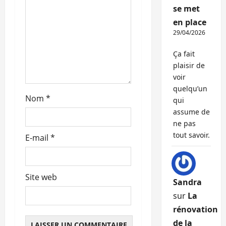
a
se met
r
en place
29/04/2026
t
Ça fait
i
plaisir de
voir
c
quelqu’un
Nom
*
qui
l
assume de
ne pas
e
tout savoir.
E-mail
*
Site web
Sandra
sur
La
rénovation
de la