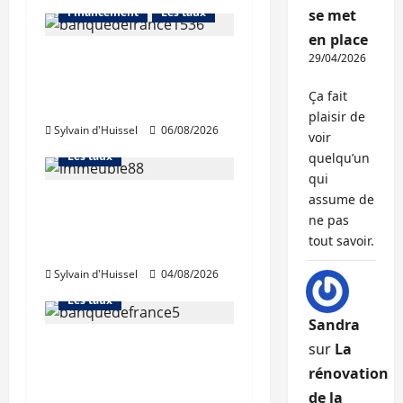
Financement
Les taux
se met
en place
La production de crédit
29/04/2026
retrouve ses niveaux
Abonnés
Ça fait
d’octobre
Financement
plaisir de
Sylvain d'Huissel
06/08/2026
L'avis des courtiers
voir
Les taux
quelqu’un
qui
assume de
Les taux stables en
ne pas
août, après une
Abonnés
tout savoir.
hausse en juillet
Financement
Sylvain d'Huissel
04/08/2026
L'avis des courtiers
Les taux
Sandra
Léger recul de la
sur
La
production de crédits à
rénovation
l’habitat
de la