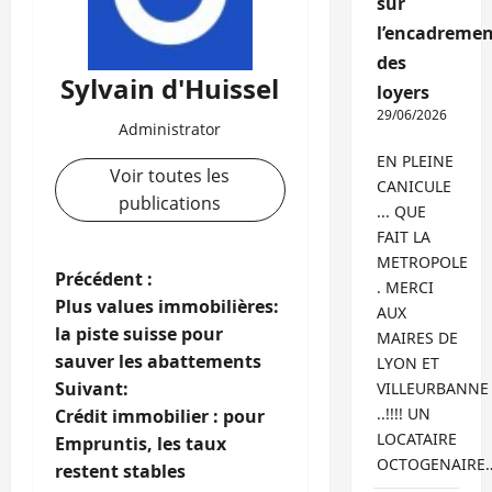
sur
l’encadremen
des
Sylvain d'Huissel
loyers
29/06/2026
Administrator
EN PLEINE
Voir toutes les
CANICULE
publications
... QUE
FAIT LA
METROPOLE
N
Précédent :
. MERCI
Plus values immobilières:
AUX
a
la piste suisse pour
MAIRES DE
sauver les abattements
LYON ET
v
Suivant:
VILLEURBANNE
i
..!!!! UN
Crédit immobilier : pour
LOCATAIRE
Empruntis, les taux
g
OCTOGENAIRE
restent stables