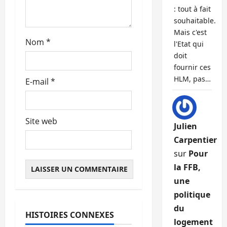
: tout à fait
c
souhaitable.
Mais c'est
l
Nom
*
l'Etat qui
doit
e
fournir ces
HLM, pas…
E-mail
*
Site web
Julien
Carpentier
sur
Pour
la FFB,
une
politique
du
HISTOIRES CONNEXES
Abonnés
logement