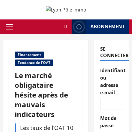
Aller
au
contenu
ABONNEMENT
Menu
principal
SE
Financement
CONNECTER
Tendance de l'OAT
Identifiant
Le marché
ou
obligataire
adresse
e-mail
hésite après de
mauvais
indicateurs
Mot de
passe
Les taux de l’OAT 10