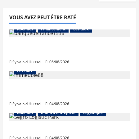
VOUS AVEZ PEUT-ÊTRE RATÉ
Abonnés
Financement
Les taux
La production de crédit retrouve ses
niveaux d’octobre
Sylvain d'Huissel
06/08/2026
Abonnés
Financement
L'avis des courtiers
Les taux
Les taux stables en août, après une
hausse en juillet
Sylvain d'Huissel
04/08/2026
Abonnés
Immo d'entreprise
Logistique
Prologis acquiert Segro
Sylvain d'Huissel
04/08/2026