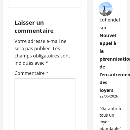
a
t
cohendet
Laisser un
sur
i
commentaire
Nouvel
o
Votre adresse e-mail ne
appel à
sera pas publiée.
Les
la
n
champs obligatoires sont
pérennisatio
indiqués avec
*
d
de
Commentaire
*
l’encadremen
’
des
a
loyers
22/05/2026
r
"Garantir à
t
tous un
loyer
i
abordable"