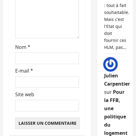
t
: tout à fait
souhaitable.
i
Mais c'est
l'Etat qui
c
doit
fournir ces
l
Nom
*
HLM, pas…
e
E-mail
*
Julien
Carpentier
sur
Pour
Site web
la FFB,
une
politique
du
logement