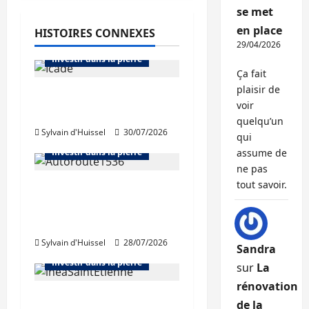
Abonnés
se met
Bourse et actualité des foncières
en place
HISTOIRES CONNEXES
Bureaux
Immo d'entreprise
29/04/2026
Investir dans la pierre
Ça fait
plaisir de
Icade acquiert 81,5%
voir
de Comet
Abonnés
quelqu’un
Sylvain d'Huissel
30/07/2026
Bourse et actualité des foncières
qui
Investir dans la pierre
assume de
ne pas
tout savoir.
Chiffre d’affaires en
hausse au premier
Abonnés
semestre pour APRR
Bourse et actualité des foncières
Sylvain d'Huissel
28/07/2026
Bureaux
Immo d'entreprise
Sandra
Investir dans la pierre
sur
La
rénovation
Des revenus locatifs
de la