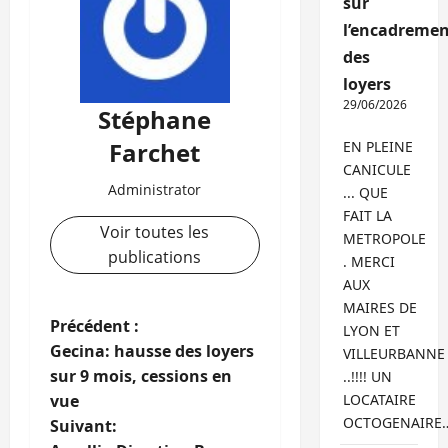
sur
l’encadremen
des
loyers
29/06/2026
Stéphane
Farchet
EN PLEINE
CANICULE
Administrator
... QUE
FAIT LA
Voir toutes les
METROPOLE
publications
. MERCI
AUX
MAIRES DE
N
Précédent :
LYON ET
Gecina: hausse des loyers
VILLEURBANNE
a
sur 9 mois, cessions en
..!!!! UN
vue
LOCATAIRE
v
OCTOGENAIRE
Suivant: