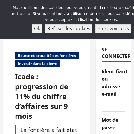
Aller
Nous utilisons des cookies pour vous garantir la meilleure expér
au
notre site. Si vous continuez à utiliser ce dernier, nous considé
contenu
vous acceptez l'utilisation des cookies.
ABONNEMENT
Ok
Refuser les cookies
En savoir plus
Menu
principal
SE
Bourse et actualité des foncières
CONNECTER
Investir dans la pierre
Identifiant
Icade :
ou
progression de
adresse
e-mail
11% du chiffre
d’affaires sur 9
mois
Mot de
passe
La foncière a fait état