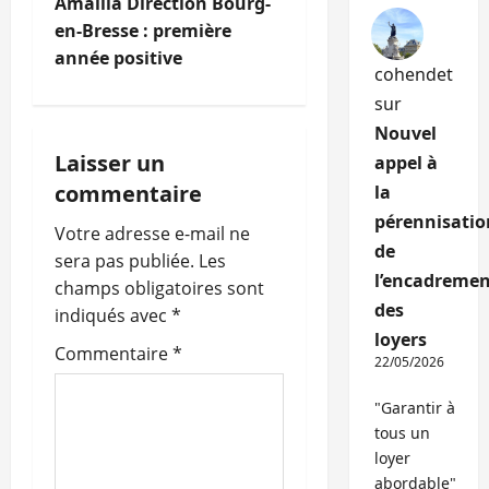
i
Amallia Direction Bourg-
en-Bresse : première
g
année positive
cohendet
a
sur
Nouvel
t
Laisser un
appel à
i
commentaire
la
pérennisatio
o
Votre adresse e-mail ne
de
sera pas publiée.
Les
n
l’encadremen
champs obligatoires sont
des
indiqués avec
*
d
loyers
Commentaire
*
22/05/2026
’
"Garantir à
a
tous un
loyer
r
abordable"