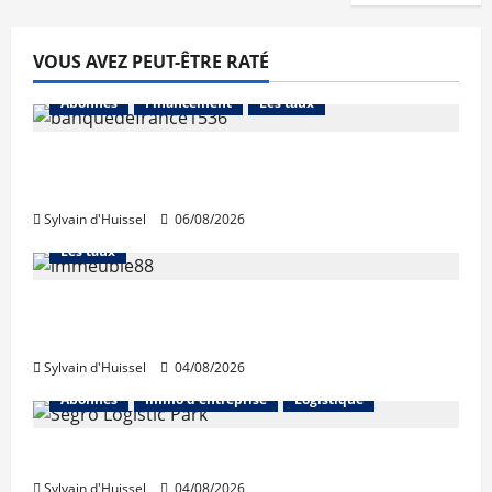
VOUS AVEZ PEUT-ÊTRE RATÉ
Abonnés
Financement
Les taux
La production de crédit retrouve ses
niveaux d’octobre
Sylvain d'Huissel
06/08/2026
Abonnés
Financement
L'avis des courtiers
Les taux
Les taux stables en août, après une
hausse en juillet
Sylvain d'Huissel
04/08/2026
Abonnés
Immo d'entreprise
Logistique
Prologis acquiert Segro
Sylvain d'Huissel
04/08/2026