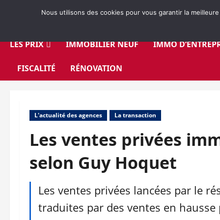
Aller
Nous utilisons des cookies pour vous garantir la meilleure
au
contenu
LES PRIX
IMMOBILIER NEUF
IMMO D’ENTREPR
FISCALITÉ
RÉNOVATION
L'actualité des agences
La transaction
Les ventes privées imm
selon Guy Hoquet
Les ventes privées lancées par le r
traduites par des ventes en hausse 