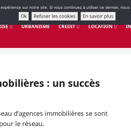
 expérience sur notre site. Si vous continuez à utiliser ce dernier, nous
Ok
Refuser les cookies
En savoir plus
ISE
URBANISME
CRÉDIT
LOCATION
I
obilières : un succès
éseau d’agences immobilières se sont
pour le réseau.