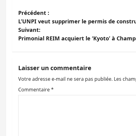
N
Précédent :
L’UNPI veut supprimer le permis de constr
a
Suivant:
v
Primonial REIM acquiert le ‘Kyoto’ à Cham
i
g
Laisser un commentaire
a
Votre adresse e-mail ne sera pas publiée.
Les champ
t
Commentaire
*
i
o
n