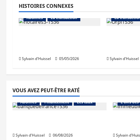
HISTOIRES CONNEXES
L'actualité d
Abonnés
La transaction
La transactio
Le notariat lance un suivi
Orpi porte 
mensuel des ventes de
citoyenne s
logements anciens
en vue de 2
Sylvain d'Huissel
05/05/2026
Sylvain d'Huissel
VOUS AVEZ PEUT-ÊTRE RATÉ
Abonnés
Abonnés
Financement
Les taux
L'avis des
La production de crédit retrouve
Les taux 
ses niveaux d’octobre
une hauss
Sylvain d'Huissel
06/08/2026
Sylvain d'Huis