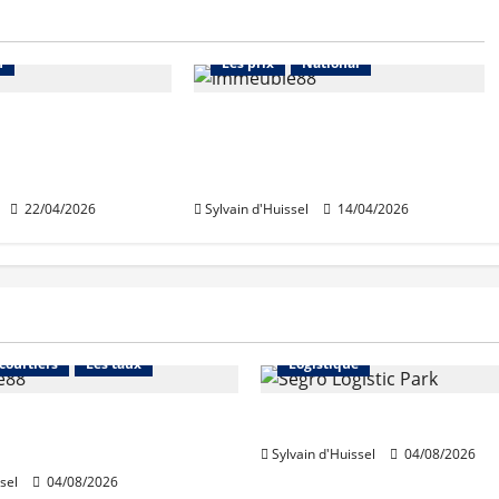
es agences
Abonnés
La transaction
n
Les prix
National
une consultation
La ville du quart d’heure,
ur le logement
critère de recherche selon
027
Bien’ici
22/04/2026
Sylvain d'Huissel
14/04/2026
Financement
Abonnés
Immo d'entreprise
 courtiers
Les taux
Logistique
stables en août, après
Prologis acquiert Segro
e en juillet
Sylvain d'Huissel
04/08/2026
sel
04/08/2026