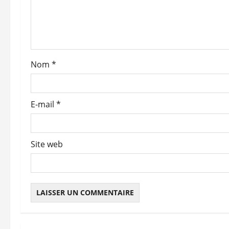
d
’
a
Nom
*
r
t
E-mail
*
i
c
Site web
l
e