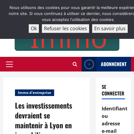
Aller
Nous utilisons des cookies pour vous garantir la meilleure expérie
au
notre site. Si vous continuez à utiliser ce dernier, nous considére
contenu
vous acceptez l'utilisation des cookies.
Ok
Refuser les cookies
En savoir plus
ABONNEMENT
Menu
principal
SE
CONNECTER
Immo d'entreprise
Les investissements
Identifiant
devraient se
ou
maintenir à Lyon en
adresse
e-mail