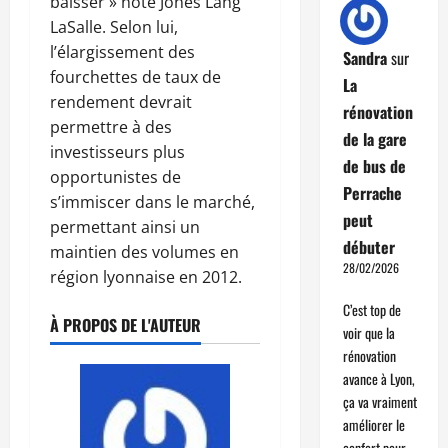
baisser » note Jones Lang
LaSalle. Selon lui,
l’élargissement des
Sandra
sur
fourchettes de taux de
La
rendement devrait
rénovation
permettre à des
de la gare
investisseurs plus
de bus de
opportunistes de
Perrache
s’immiscer dans le marché,
peut
permettant ainsi un
débuter
maintien des volumes en
28/02/2026
région lyonnaise en 2012.
C’est top de
À PROPOS DE L'AUTEUR
voir que la
rénovation
avance à Lyon,
ça va vraiment
améliorer le
confort pour