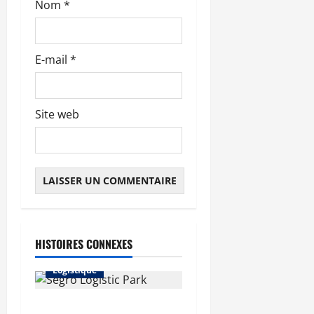
Nom
*
c
l
E-mail
*
e
Site web
Abonnés
HISTOIRES CONNEXES
Immo d'entreprise
Logistique
Prologis acquiert Segro