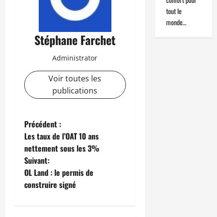
tout le
monde…
Stéphane Farchet
Administrator
Voir toutes les
publications
N
Précédent :
Les taux de l’OAT 10 ans
a
nettement sous les 3%
Suivant:
v
OL Land : le permis de
i
construire signé
g