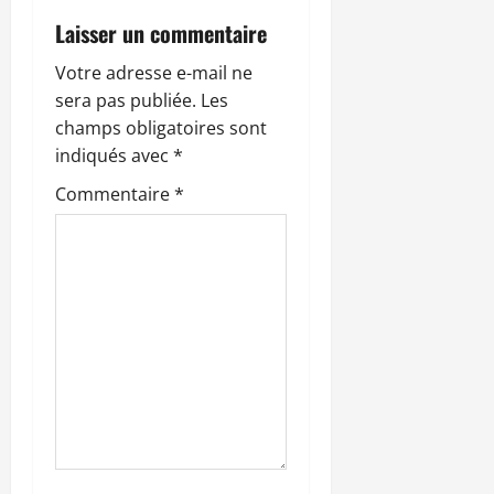
a
Laisser un commentaire
t
Votre adresse e-mail ne
sera pas publiée.
Les
i
champs obligatoires sont
o
indiqués avec
*
Commentaire
*
n
d
’
a
r
t
i