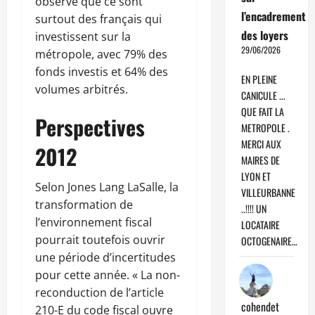
observe que ce sont
l’encadrement
surtout des français qui
des loyers
investissent sur la
29/06/2026
métropole, avec 79% des
fonds investis et 64% des
EN PLEINE
volumes arbitrés.
CANICULE ...
QUE FAIT LA
Perspectives
METROPOLE .
MERCI AUX
2012
MAIRES DE
LYON ET
Selon Jones Lang LaSalle, la
VILLEURBANNE
transformation de
..!!!! UN
l’environnement fiscal
LOCATAIRE
pourrait toutefois ouvrir
OCTOGENAIRE…
une période d’incertitudes
pour cette année. « La non-
reconduction de l’article
cohendet
210-E du code fiscal ouvre