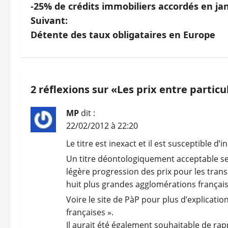
-25% de crédits immobiliers accordés en ja
a
Suivant:
v
Détente des taux obligataires en Europe
i
g
2 réflexions sur «
Les prix entre particu
a
MP
dit :
t
22/02/2012 à 22:20
i
Le titre est inexact et il est susceptible d’i
Un titre déontologiquement acceptable sera
o
légère progression des prix pour les trans
n
huit plus grandes agglomérations français
Voire le site de PàP pour plus d’explicatio
d
françaises ».
Il aurait été également souhaitable de rap