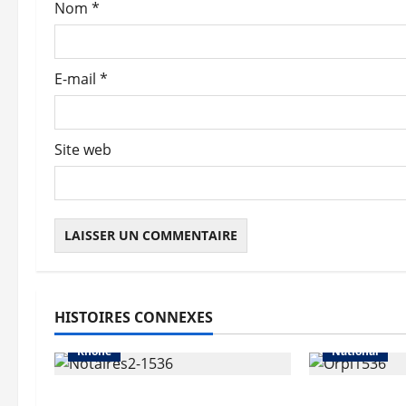
Nom
*
E-mail
*
Site web
Abonnés
Auvergne-Rhône-Alpes
HISTOIRES CONNEXES
Les prix
Métropole de Lyon
Abonnés
Rhône
National
La hausse des volumes «a
Légère cont