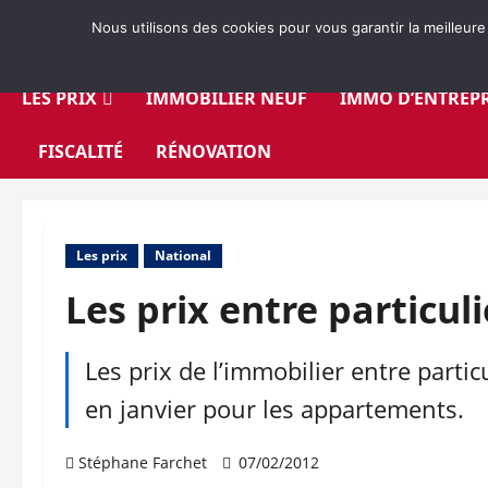
Aller
Nous utilisons des cookies pour vous garantir la meilleure
au
contenu
LES PRIX
IMMOBILIER NEUF
IMMO D’ENTREPR
FISCALITÉ
RÉNOVATION
Les prix
National
Les prix entre particul
Les prix de l’immobilier entre parti
en janvier pour les appartements.
Stéphane Farchet
07/02/2012