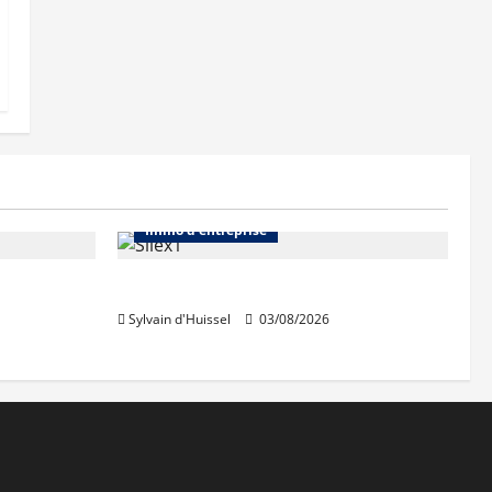
Abonnés
Bureaux
Immo d'entreprise
IWG acquiert Wojo
Sylvain d'Huissel
03/08/2026