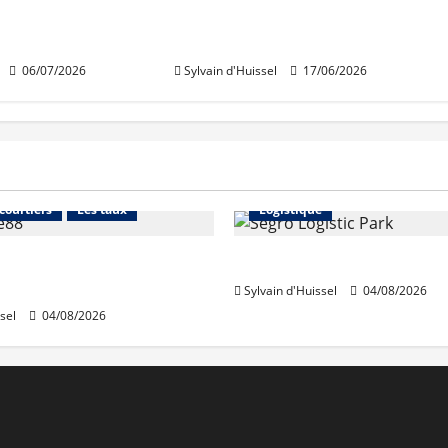
obilier selon
persiste» sur le marché
immobilier
06/07/2026
Sylvain d'Huissel
17/06/2026
Financement
Abonnés
Immo d'entreprise
 courtiers
Les taux
Logistique
stables en août, après
Prologis acquiert Segro
e en juillet
Sylvain d'Huissel
04/08/2026
sel
04/08/2026