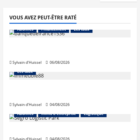
VOUS AVEZ PEUT-ÊTRE RATÉ
Abonnés
Financement
Les taux
La production de crédit retrouve ses
niveaux d’octobre
Sylvain d'Huissel
06/08/2026
Abonnés
Financement
L'avis des courtiers
Les taux
Les taux stables en août, après une
hausse en juillet
Sylvain d'Huissel
04/08/2026
Abonnés
Immo d'entreprise
Logistique
Prologis acquiert Segro
Sylvain d'Huissel
04/08/2026