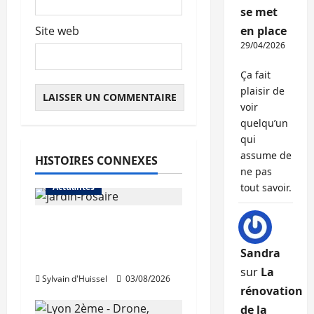
se met
Site web
en place
29/04/2026
Ça fait
plaisir de
voir
quelqu’un
qui
assume de
HISTOIRES CONNEXES
ne pas
Actualités
tout savoir.
Le « secteur Jaricot »
du Jardin du Rosaire
Sandra
rouvre au public
sur
La
Sylvain d'Huissel
03/08/2026
rénovation
de la