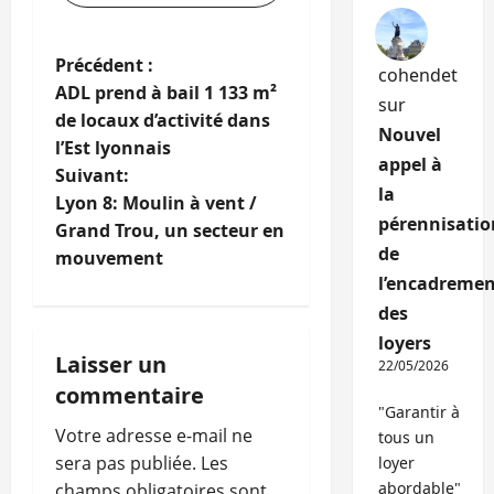
N
Précédent :
cohendet
ADL prend à bail 1 133 m²
sur
a
de locaux d’activité dans
Nouvel
l’Est lyonnais
v
appel à
Suivant:
la
i
Lyon 8: Moulin à vent /
pérennisatio
Grand Trou, un secteur en
g
de
mouvement
l’encadremen
a
des
t
loyers
Laisser un
22/05/2026
i
commentaire
"Garantir à
o
Votre adresse e-mail ne
tous un
sera pas publiée.
Les
loyer
n
abordable"
champs obligatoires sont