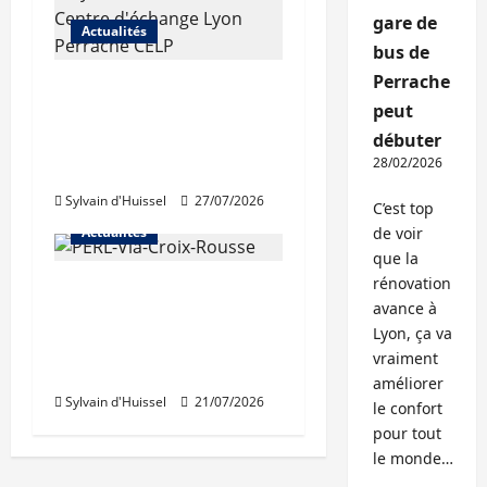
gare de
Actualités
bus de
Perrache
Les travaux de
peut
rénovation des
débuter
trémies de Perrache
28/02/2026
débutent ce mardi
Sylvain d'Huissel
27/07/2026
C’est top
Actualités
de voir
que la
rénovation
Une nouvelle
avance à
résidence en nue-
Lyon, ça va
propriété à la Croix-
vraiment
Rousse
améliorer
Sylvain d'Huissel
21/07/2026
le confort
pour tout
le monde…