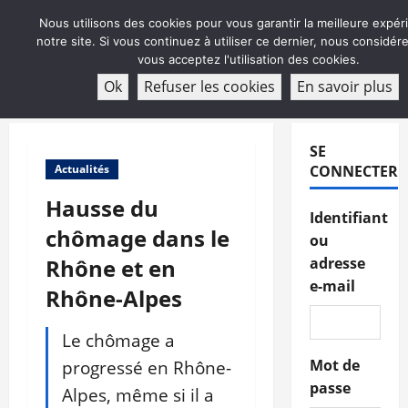
Aller
Nous utilisons des cookies pour vous garantir la meilleure expér
au
notre site. Si vous continuez à utiliser ce dernier, nous considé
contenu
vous acceptez l'utilisation des cookies.
ABONNEMENT
Ok
Refuser les cookies
En savoir plus
Menu
principal
SE
Actualités
CONNECTER
Hausse du
Identifiant
chômage dans le
ou
Rhône et en
adresse
e-mail
Rhône-Alpes
Le chômage a
progressé en Rhône-
Mot de
passe
Alpes, même si il a