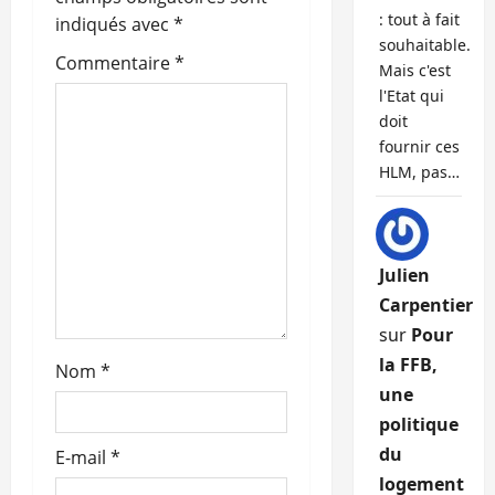
: tout à fait
indiqués avec
*
d
souhaitable.
Commentaire
*
Mais c'est
’
l'Etat qui
doit
a
fournir ces
r
HLM, pas…
t
i
Julien
Carpentier
c
sur
Pour
l
la FFB,
Nom
*
une
e
politique
du
E-mail
*
logement