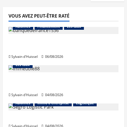
VOUS AVEZ PEUT-ÊTRE RATÉ
Abonnés
Financement
Les taux
La production de crédit retrouve ses
niveaux d’octobre
Sylvain d'Huissel
06/08/2026
Abonnés
Financement
L'avis des courtiers
Les taux
Les taux stables en août, après une
hausse en juillet
Sylvain d'Huissel
04/08/2026
Abonnés
Immo d'entreprise
Logistique
Prologis acquiert Segro
Sylvain d'Huissel
04/08/2026