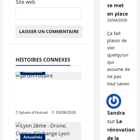
Site web
se met
en place
29/04/2026
Ça fait
plaisir de
voir
quelqu’un
HISTOIRES CONNEXES
qui
assume de
Actualités
ne pas
tout savoir.
Le « secteur Jaricot »
du Jardin du Rosaire
rouvre au public
Sandra
Sylvain d'Huissel
03/08/2026
sur
La
rénovation
Actualités
de la