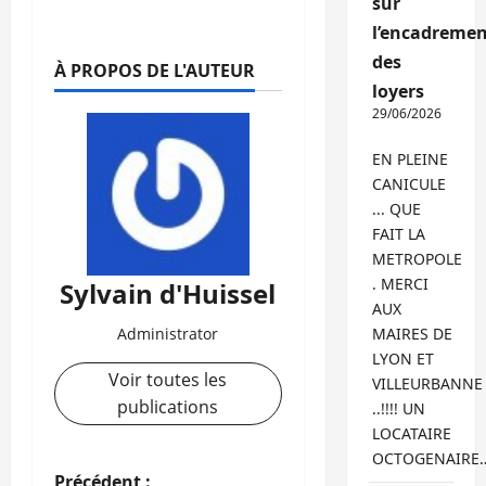
sur
l’encadremen
des
À PROPOS DE L'AUTEUR
loyers
29/06/2026
EN PLEINE
CANICULE
... QUE
FAIT LA
METROPOLE
. MERCI
Sylvain d'Huissel
AUX
Administrator
MAIRES DE
LYON ET
Voir toutes les
VILLEURBANNE
publications
..!!!! UN
LOCATAIRE
OCTOGENAIRE
Précédent :