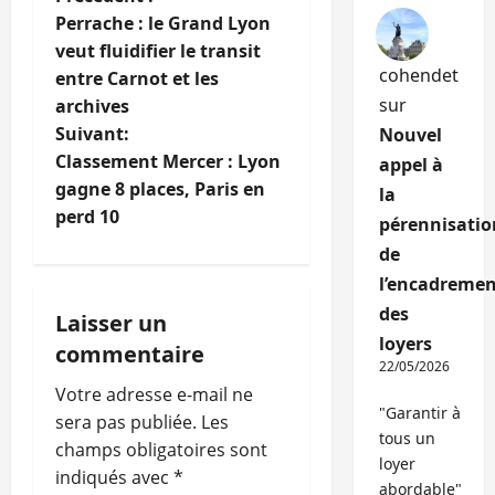
N
Perrache : le Grand Lyon
a
veut fluidifier le transit
cohendet
entre Carnot et les
v
sur
archives
i
Suivant:
Nouvel
Classement Mercer : Lyon
appel à
g
gagne 8 places, Paris en
la
perd 10
pérennisatio
a
de
t
l’encadremen
des
i
Laisser un
loyers
commentaire
o
22/05/2026
Votre adresse e-mail ne
n
"Garantir à
sera pas publiée.
Les
tous un
champs obligatoires sont
d
loyer
indiqués avec
*
abordable"