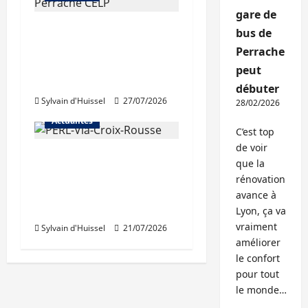
gare de
Les travaux de
bus de
rénovation des
Perrache
trémies de Perrache
peut
débutent ce mardi
débuter
Sylvain d'Huissel
27/07/2026
28/02/2026
Actualités
C’est top
de voir
Une nouvelle
que la
résidence en nue-
rénovation
propriété à la Croix-
avance à
Rousse
Lyon, ça va
vraiment
Sylvain d'Huissel
21/07/2026
améliorer
le confort
pour tout
le monde…