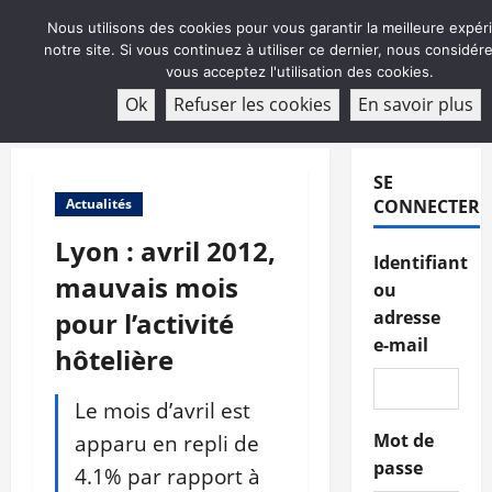
Aller
Nous utilisons des cookies pour vous garantir la meilleure expér
au
notre site. Si vous continuez à utiliser ce dernier, nous considé
contenu
vous acceptez l'utilisation des cookies.
ABONNEMENT
Ok
Refuser les cookies
En savoir plus
Menu
principal
SE
Actualités
CONNECTER
Lyon : avril 2012,
Identifiant
mauvais mois
ou
pour l’activité
adresse
e-mail
hôtelière
Le mois d’avril est
apparu en repli de
Mot de
passe
4.1% par rapport à