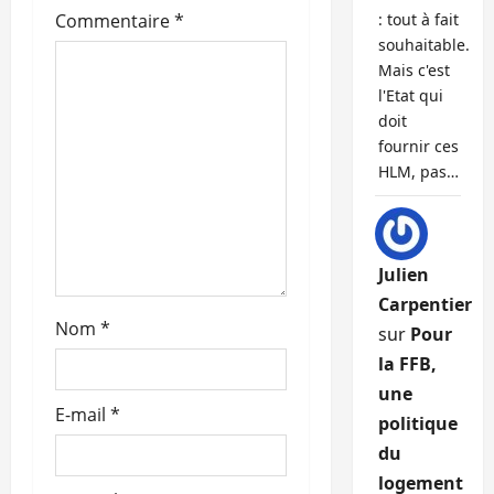
’
Commentaire
*
: tout à fait
souhaitable.
a
Mais c'est
l'Etat qui
r
doit
t
fournir ces
HLM, pas…
i
c
Julien
l
Carpentier
Nom
*
e
sur
Pour
la FFB,
une
E-mail
*
politique
du
logement