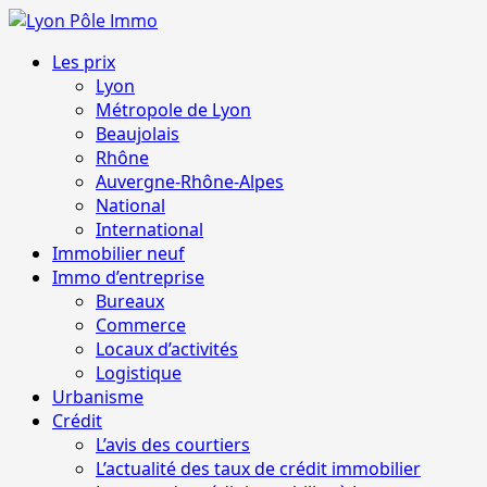
Aller
au
Menu
Les prix
contenu
principal
Lyon
Métropole de Lyon
Beaujolais
Rhône
Auvergne-Rhône-Alpes
National
International
Immobilier neuf
Immo d’entreprise
Bureaux
Commerce
Locaux d’activités
Logistique
Urbanisme
Crédit
L’avis des courtiers
L’actualité des taux de crédit immobilier