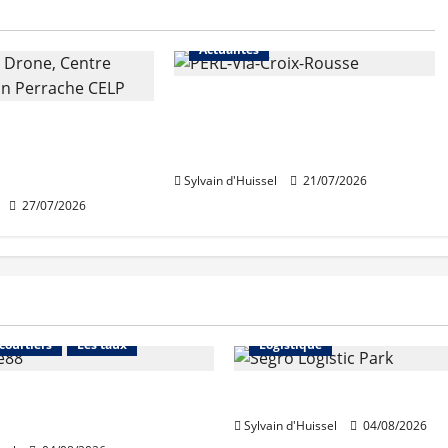
Actualités
Une nouvelle résidence en
 de rénovation
nue-propriété à la Croix-
 de Perrache
Rousse
e mardi
Sylvain d'Huissel
21/07/2026
27/07/2026
Financement
Abonnés
Immo d'entreprise
 courtiers
Les taux
Logistique
stables en août, après
Prologis acquiert Segro
e en juillet
Sylvain d'Huissel
04/08/2026