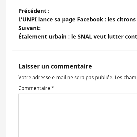
N
Précédent :
L’UNPI lance sa page Facebook : les citrons
a
Suivant:
v
Étalement urbain : le SNAL veut lutter cont
i
g
Laisser un commentaire
a
Votre adresse e-mail ne sera pas publiée.
Les champ
t
Commentaire
*
i
o
n