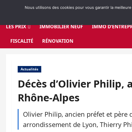
Aller
Nous utilisons des cookies pour vous garantir la meilleure
au
contenu
LES PRIX
IMMOBILIER NEUF
IMMO D’ENTREPR
FISCALITÉ
RÉNOVATION
Actualités
Décès d’Olivier Philip, 
Rhône-Alpes
Olivier Philip, ancien préfet et père
arrondissement de Lyon, Thierry Phil