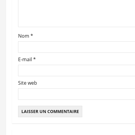
d
’
a
Nom
*
r
t
E-mail
*
i
c
Site web
l
e