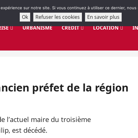
 expérience sur notre site. Si vous continuez à utiliser ce dernier, nous
Ok
Refuser les cookies
En savoir plus
ISE
URBANISME
CRÉDIT
LOCATION
I
ancien préfet de la région
 de l’actuel maire du troisième
ip, est décédé.