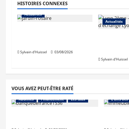
HISTOIRES CONNEXES
Actualités
Actualités
Le « secteur Jaricot » du
Jardin du Rosaire rouvre au
Les travaux
public
des trémies
débutent c
Sylvain d'Huissel
03/08/2026
Sylvain d'Huissel
VOUS AVEZ PEUT-ÊTRE RATÉ
Abonnés
Abonnés
Financement
Les taux
L'avis des
La production de crédit retrouve
Les taux 
ses niveaux d’octobre
une hauss