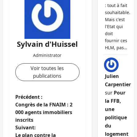
: tout à fait
souhaitable.
Mais c'est
l'Etat qui
doit
fournir ces
Sylvain d'Huissel
HLM, pas…
Administrator
Voir toutes les
publications
Julien
Carpentier
sur
Pour
N
Précédent :
la FFB,
Congrès de la FNAIM : 2
a
une
000 agents immobiliers
politique
inscrits
v
du
Suivant:
logement
Le plan contre la