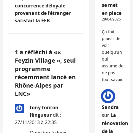
i
se met
concurrence déloyale
g
provenant de l’étranger
en place
29/04/2026
satisfait la FFB
a
Ça fait
t
plaisir de
voir
i
1 a réfléchi à «
«
quelqu’un
qui
Feyzin Village », seul
o
assume de
programme
n
ne pas
récemment lancé en
tout savoir.
Rhône-Alpes par
d
LNC
»
’
Sandra
tony tonton
a
flingueur
dit :
sur
La
27/11/2013 à 22:35
r
rénovation
de la
Question à deux