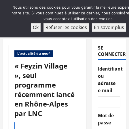
Aller
Nous utilisons des cookies pour vous garantir la meilleure expér
au
notre site. Si vous continuez à utiliser ce dernier, nous considé
contenu
vous acceptez l'utilisation des cookies.
ABONNEMENT
Ok
Refuser les cookies
En savoir plus
Menu
principal
SE
L'actualité du neuf
CONNECTER
« Feyzin Village
Identifiant
», seul
ou
programme
adresse
e-mail
récemment lancé
en Rhône-Alpes
par LNC
Mot de
passe