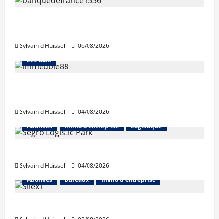
La production de crédit retrouve ses
niveaux d’octobre
Sylvain d'Huissel
06/08/2026
Abonnés
Financement
L'avis des courtiers
Les taux
Les taux stables en août, après une
hausse en juillet
Sylvain d'Huissel
04/08/2026
Abonnés
Immo d'entreprise
Logistique
Prologis acquiert Segro
Sylvain d'Huissel
04/08/2026
Abonnés
Bureaux
Immo d'entreprise
IWG acquiert Wojo