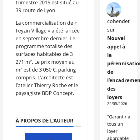
trimestre 2015 est situé au
39 route de Lyon.
cohendet
La commercialisation de «
sur
Feyzin Village » a été lancée
Nouvel
en septembre dernier. Le
programme totalise des
appel à
surfaces habitables de 3
la
271 m². Le prix moyen au
pérennisatio
m² est de 3 050 €, parking
de
compris. L’architecte est
l’encadremen
l’atelier Thierry Roche et le
des
paysagiste BDP Concept.
loyers
22/05/2026
"Garantir à
À PROPOS DE L'AUTEUR
tous un
loyer
abordable"