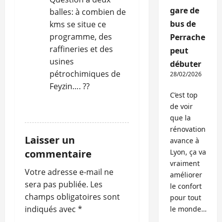
t
gare de
balles: à combien de
bus de
i
kms se situe ce
programme, des
Perrache
c
raffineries et des
peut
usines
débuter
l
pétrochimiques de
28/02/2026
Feyzin…. ??
e
C’est top
de voir
RÉPONDRE
que la
rénovation
Laisser un
avance à
commentaire
Lyon, ça va
vraiment
Votre adresse e-mail ne
améliorer
sera pas publiée.
Les
le confort
champs obligatoires sont
pour tout
indiqués avec
*
le monde…