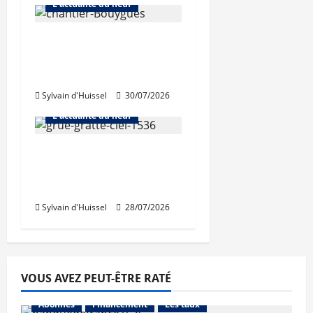
L'actualité du neuf
L’activité de Bouygues
Immobilier toujours en
repli
Sylvain d'Huissel
30/07/2026
Abonnés
L'actualité du neuf
Nouvelle rechute des
permis de construire
en juin
Sylvain d'Huissel
28/07/2026
VOUS AVEZ PEUT-ÊTRE RATÉ
Abonnés
Financement
Les taux