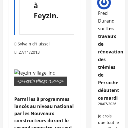
à
Fred
Feyzin.
Durand
sur
Les
travaux
de
Sylvain d'Huissel
rénovation
27/11/2013
des
trémies
de
<p>Feyzin village (DR)</p>
Perrache
débutent
ce mardi
Parmi les 8 programmes
28/07/2026
lancés au niveau national
par les Nouveaux
Je crois
constructeurs durant le
que tout le
second semestre, un seul