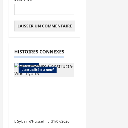
HISTOIRES CONNEXES
Abonnés
L'actualité du neuf
Vinci Immobilier :
baisse des
réservations, mais
croissance des ventes
dans le diffus.
Sylvain d'Huissel
31/07/2026
Abonnés