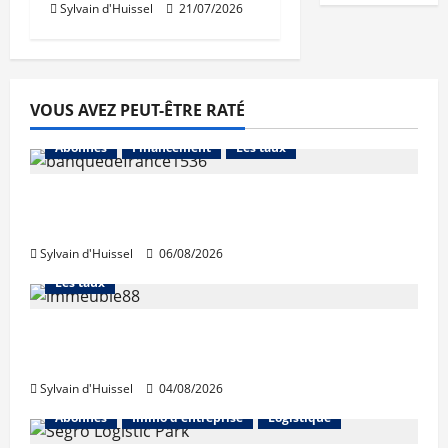
Sylvain d'Huissel
21/07/2026
VOUS AVEZ PEUT-ÊTRE RATÉ
Abonnés
Financement
Les taux
La production de crédit retrouve ses
niveaux d’octobre
Sylvain d'Huissel
06/08/2026
Abonnés
Financement
L'avis des courtiers
Les taux
Les taux stables en août, après une
hausse en juillet
Sylvain d'Huissel
04/08/2026
Abonnés
Immo d'entreprise
Logistique