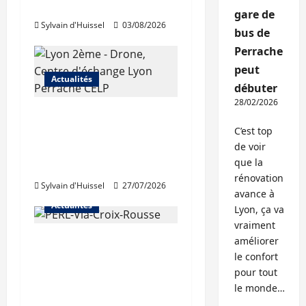
rouvre au public
gare de
Sylvain d'Huissel
03/08/2026
bus de
Perrache
peut
Actualités
débuter
28/02/2026
Les travaux de
rénovation des
C’est top
de voir
trémies de Perrache
que la
débutent ce mardi
rénovation
Sylvain d'Huissel
27/07/2026
avance à
Actualités
Lyon, ça va
vraiment
Une nouvelle
améliorer
le confort
résidence en nue-
pour tout
propriété à la Croix-
le monde…
Rousse