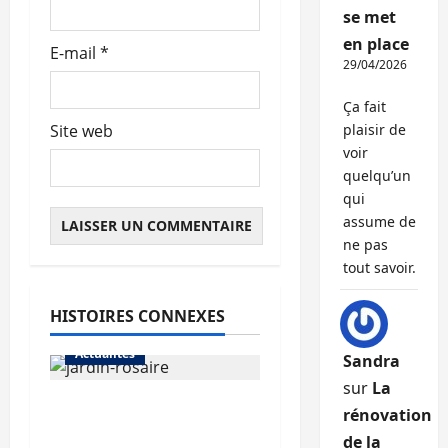
l
se met
en place
E-mail
*
e
29/04/2026
Ça fait
Site web
plaisir de
voir
quelqu’un
qui
assume de
ne pas
tout savoir.
HISTOIRES CONNEXES
Actualités
Sandra
sur
La
Le « secteur Jaricot »
rénovation
du Jardin du Rosaire
de la