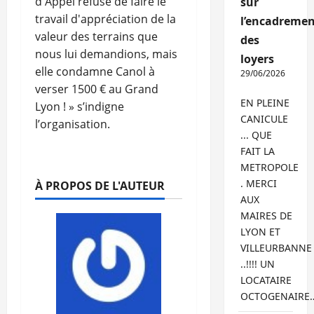
d'Appel refuse de faire le
sur
travail d'appréciation de la
l’encadremen
valeur des terrains que
des
nous lui demandions, mais
loyers
elle condamne Canol à
29/06/2026
verser 1500 € au Grand
EN PLEINE
Lyon ! » s’indigne
CANICULE
l’organisation.
... QUE
FAIT LA
METROPOLE
. MERCI
À PROPOS DE L'AUTEUR
AUX
MAIRES DE
LYON ET
VILLEURBANNE
..!!!! UN
LOCATAIRE
OCTOGENAIRE