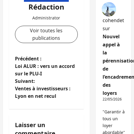
Rédaction
Administrator
cohendet
sur
Voir toutes les
Nouvel
publications
appel à
la
N
Précédent :
pérennisatio
Loi ALUR : vers un accord
de
a
sur le PLU-I
l’encadremen
Suivant:
v
des
Ventes à investisseurs :
loyers
i
Lyon en net recul
22/05/2026
g
"Garantir à
tous un
a
Laisser un
loyer
commentaire
abordable"