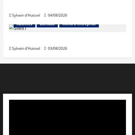
Prologis acquiert Segro
Sylvain d'Huissel
04/08/2026
Abonnés
Bureaux
Immo d'entreprise
IWG acquiert Wojo
Sylvain d'Huissel
03/08/2026
Copyright © Lyon Pôle Immo. Tous droits réservés
|
MoreNews
par AF themes