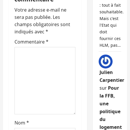
t
: tout à fait
Votre adresse e-mail ne
i
souhaitable.
sera pas publiée.
Les
Mais c'est
o
champs obligatoires sont
l'Etat qui
indiqués avec
*
doit
n
fournir ces
Commentaire
*
HLM, pas…
d
’
Julien
a
Carpentier
r
sur
Pour
la FFB,
t
une
i
politique
du
c
Nom
*
logement