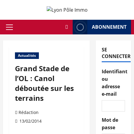
Aller
au
contenu
ABONNEMENT
Menu
principal
SE
Actualités
CONNECTER
Grand Stade de
Identifiant
l’OL : Canol
ou
déboutée sur les
adresse
e-mail
terrains
Rédaction
Mot de
13/02/2014
passe