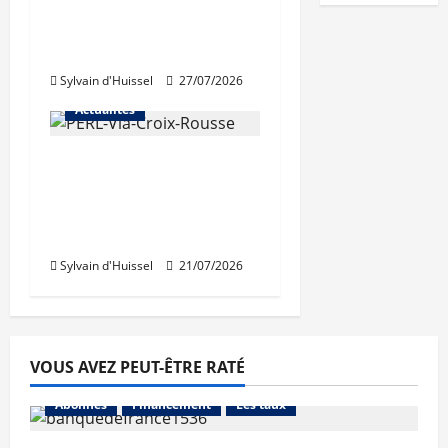
rénovation des
trémies de Perrache
débutent ce mardi
Sylvain d'Huissel
27/07/2026
Actualités
Une nouvelle
résidence en nue-
propriété à la Croix-
Rousse
Sylvain d'Huissel
21/07/2026
VOUS AVEZ PEUT-ÊTRE RATÉ
Abonnés
Financement
Les taux