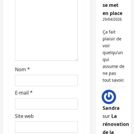
a
se met
en place
r
29/04/2026
t
Ça fait
plaisir de
i
voir
c
quelqu’un
qui
l
assume de
Nom
*
ne pas
e
tout savoir.
E-mail
*
Sandra
Site web
sur
La
rénovation
de la