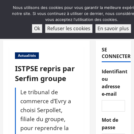
Aller
Nous utilisons des cookies pour vous garantir la meilleure expér
au
notre site. Si vous continuez à utiliser ce dernier, nous considé
contenu
vous acceptez l'utilisation des cookies.
ABONNEMENT
Ok
Refuser les cookies
En savoir plus
Menu
principal
SE
Actualités
CONNECTER
ISTPSE repris par
Identifiant
Serfim groupe
ou
adresse
Le tribunal de
e-mail
commerce d’Evry a
choisi Serpollet,
filiale du groupe,
Mot de
pour reprendre la
passe