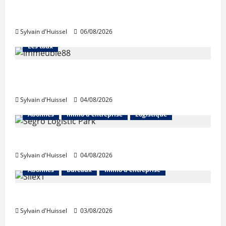
La production de crédit retrouve ses
niveaux d’octobre
Sylvain d'Huissel
06/08/2026
Abonnés
Financement
L'avis des courtiers
Les taux
Les taux stables en août, après une
hausse en juillet
Sylvain d'Huissel
04/08/2026
Abonnés
Immo d'entreprise
Logistique
Prologis acquiert Segro
Sylvain d'Huissel
04/08/2026
Abonnés
Bureaux
Immo d'entreprise
IWG acquiert Wojo
Sylvain d'Huissel
03/08/2026