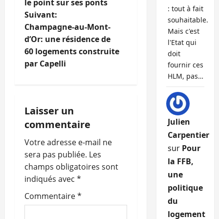
a
le point sur ses ponts
: tout à fait
Suivant:
v
souhaitable.
Champagne-au-Mont-
Mais c'est
i
d’Or: une résidence de
l'Etat qui
60 logements construite
doit
g
par Capelli
fournir ces
HLM, pas…
a
t
Laisser un
i
Julien
commentaire
Carpentier
o
Votre adresse e-mail ne
sur
Pour
sera pas publiée.
Les
la FFB,
n
champs obligatoires sont
une
indiqués avec
*
d
politique
Commentaire
*
du
’
logement