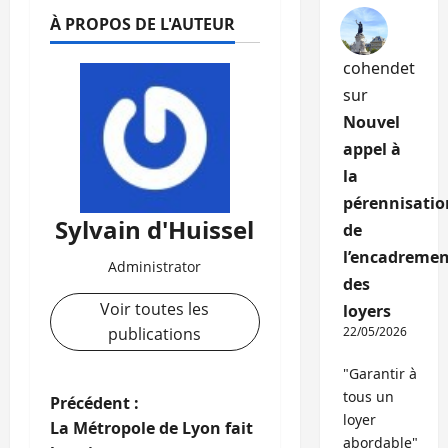
À PROPOS DE L'AUTEUR
cohendet
sur
Nouvel
appel à
la
pérennisatio
Sylvain d'Huissel
de
l’encadremen
Administrator
des
Voir toutes les
loyers
publications
22/05/2026
"Garantir à
tous un
N
Précédent :
loyer
La Métropole de Lyon fait
abordable"