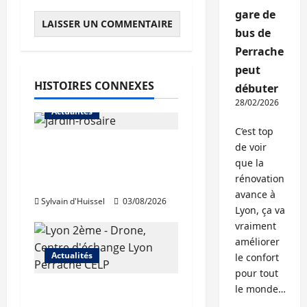
gare de
bus de
Perrache
peut
HISTOIRES CONNEXES
débuter
28/02/2026
Actualités
C’est top
Le « secteur Jaricot »
de voir
que la
du Jardin du Rosaire
rénovation
rouvre au public
avance à
Sylvain d'Huissel
03/08/2026
Lyon, ça va
vraiment
améliorer
Actualités
le confort
pour tout
le monde…
Les travaux de