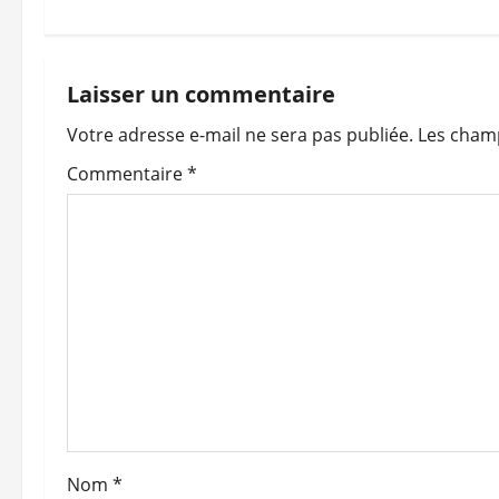
i
g
Laisser un commentaire
a
Votre adresse e-mail ne sera pas publiée.
Les champ
t
Commentaire
*
i
o
n
d
’
a
Nom
*