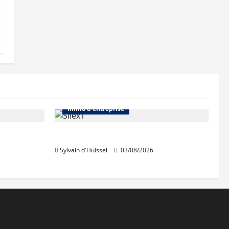
Abonnés
Bureaux
Immo d'entreprise
IWG acquiert Wojo
Sylvain d'Huissel
03/08/2026