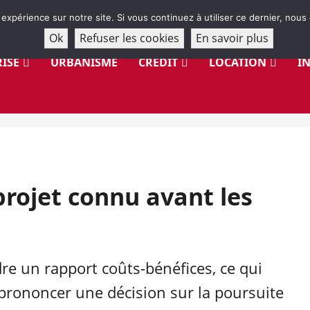
 expérience sur notre site. Si vous continuez à utiliser ce dernier, nous
Ok
Refuser les cookies
En savoir plus
ISE
URBANISME
CRÉDIT
LOCATION
I
 projet connu avant les
e un rapport coûts-bénéfices, ce qui
prononcer une décision sur la poursuite