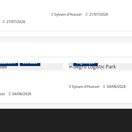
 de Perrache
Rousse
e mardi
Sylvain d'Huissel
21/07/2026
27/07/2026
Financement
Abonnés
Immo d'entreprise
 courtiers
Les taux
Logistique
stables en août, après
Prologis acquiert Segro
e en juillet
Sylvain d'Huissel
04/08/2026
sel
04/08/2026