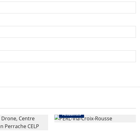
Actualités
Une nouvelle résidence en
 de rénovation
nue-propriété à la Croix-