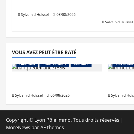
public
des trémies
débutent c
Sylvain d'Huissel
03/08/2026
Sylvain d'Huissel
VOUS AVEZ PEUT-ÊTRE RATÉ
Abonnés
Abonnés
Financement
Les taux
L'avis des
La production de crédit retrouve
Les taux 
ses niveaux d’octobre
une hauss
Sylvain d'Huissel
06/08/2026
Sylvain d'Huis
Copyright © Lyon Pôle Immo. Tous droits réservés
|
MoreNews
par AF themes