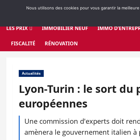
Aller
Nous utilisons des cookies pour vous garantir la meilleure
au
contenu
LES PRIX
IMMOBILIER NEUF
IMMO D’ENTREPR
FISCALITÉ
RÉNOVATION
Actualités
Lyon-Turin : le sort du
européennes
Une commission d'experts doit rendr
amènera le gouvernement italien à 