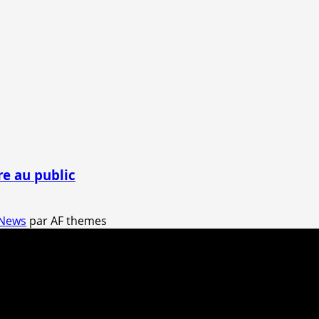
re au public
News
par AF themes