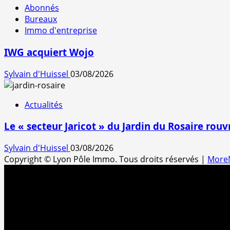
Abonnés
Bureaux
Immo d'entreprise
IWG acquiert Wojo
Sylvain d'Huissel
03/08/2026
Actualités
Le « secteur Jaricot » du Jardin du Rosaire rouv
Sylvain d'Huissel
03/08/2026
Copyright © Lyon Pôle Immo. Tous droits réservés
|
More