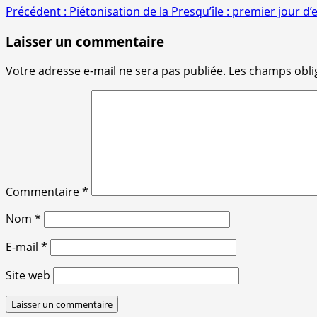
Navigation
Précédent :
Piétonisation de la Presqu’île : premier jour d
d’article
Laisser un commentaire
Votre adresse e-mail ne sera pas publiée.
Les champs obli
Commentaire
*
Nom
*
E-mail
*
Site web