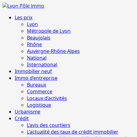
Aller
au
Menu
Les prix
contenu
principal
Lyon
Métropole de Lyon
Beaujolais
Rhône
Auvergne-Rhône-Alpes
National
International
Immobilier neuf
Immo d’entreprise
Bureaux
Commerce
Locaux d’activités
Logistique
Urbanisme
Crédit
L’avis des courtiers
L’actualité des taux de crédit immobilier