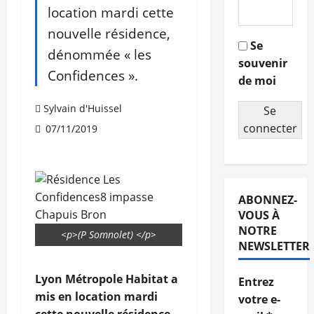
location mardi cette
nouvelle résidence,
Se
dénommée « les
souvenir
Confidences ».
de moi
Sylvain d'Huissel
Se
connecter
07/11/2019
ABONNEZ-
VOUS À
NOTRE
<p>(P Somnolet) </p>
NEWSLETTER
Lyon Métropole Habitat a
Entrez
mis en location mardi
votre e-