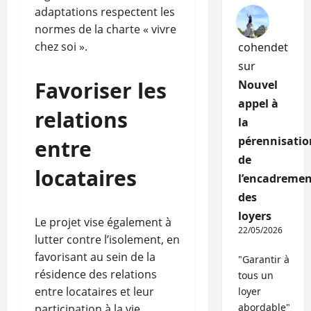
adaptations respectent les
normes de la charte « vivre
chez soi ».
cohendet
sur
Favoriser les
Nouvel
appel à
relations
la
pérennisatio
entre
de
locataires
l’encadremen
des
loyers
Le projet vise également à
22/05/2026
lutter contre l’isolement, en
favorisant au sein de la
"Garantir à
résidence des relations
tous un
entre locataires et leur
loyer
abordable"
participation à la vie