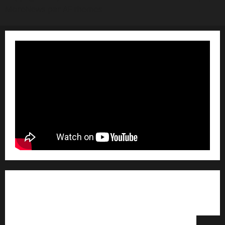
MoreNews
par AF themes
Qui sommes nous ? /
Avertissement légal /
Contact
/