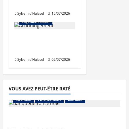
Habitat
Sylvain d'Huissel
15/07/2026
Abonnés
Logement social
Renouvellement des
instances d’Action
Logement Immobilier
Sylvain d'Huissel
02/07/2026
VOUS AVEZ PEUT-ÊTRE RATÉ
Abonnés
Financement
Les taux
La production de crédit retrouve ses
niveaux d’octobre