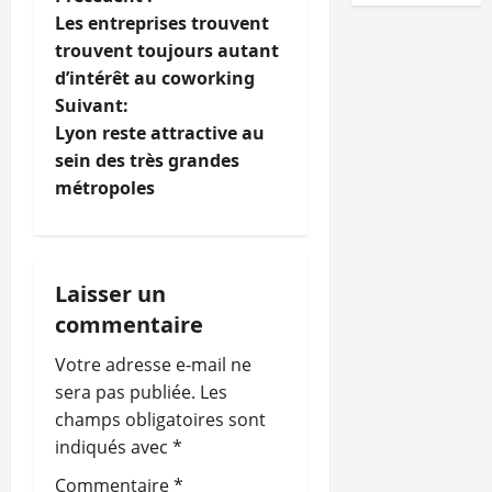
N
Les entreprises trouvent
a
trouvent toujours autant
d’intérêt au coworking
v
Suivant:
i
Lyon reste attractive au
sein des très grandes
g
métropoles
a
t
Laisser un
i
commentaire
o
Votre adresse e-mail ne
sera pas publiée.
Les
n
champs obligatoires sont
indiqués avec
*
d
Commentaire
*