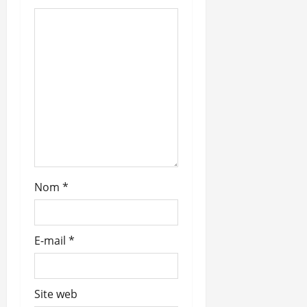
’
a
r
t
i
c
l
Nom
*
e
E-mail
*
Site web