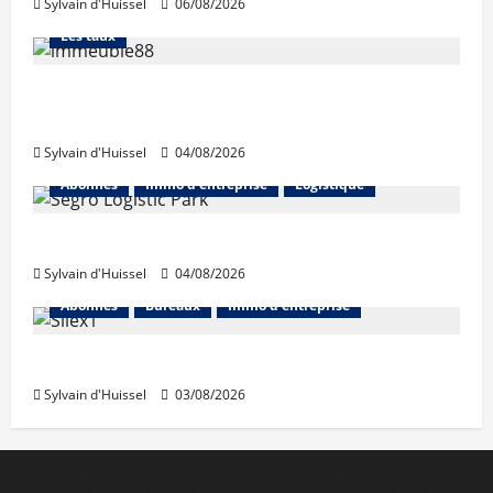
Sylvain d'Huissel
06/08/2026
Abonnés
Financement
L'avis des courtiers
Les taux
Les taux stables en août, après une
hausse en juillet
Sylvain d'Huissel
04/08/2026
Abonnés
Immo d'entreprise
Logistique
Prologis acquiert Segro
Sylvain d'Huissel
04/08/2026
Abonnés
Bureaux
Immo d'entreprise
IWG acquiert Wojo
Sylvain d'Huissel
03/08/2026
Copyright © Lyon Pôle Immo. Tous droits réservés
|