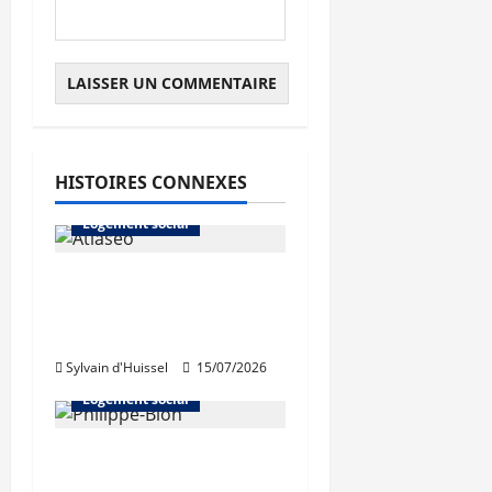
Abonnés
HISTOIRES CONNEXES
L'actualité du neuf
Logement social
Bron : pose de la
première pierre
d’Atlaseo
Sylvain d'Huissel
15/07/2026
Abonnés
Logement social
Philippe Bion élu
président d’Auvergne