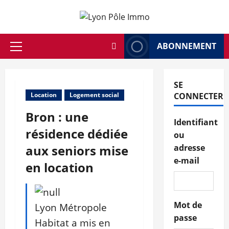
Aller
au
contenu
ABONNEMENT
Menu
principal
SE
Location
Logement social
CONNECTER
Bron : une
Identifiant
résidence dédiée
ou
aux seniors mise
adresse
e-mail
en location
Mot de
Lyon Métropole
passe
Habitat a mis en