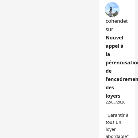
cohendet
sur
Nouvel
appel à
la
pérennisatio
de
l’encadremen
des
loyers
22/05/2026
"Garantir à
tous un
loyer
abordable"