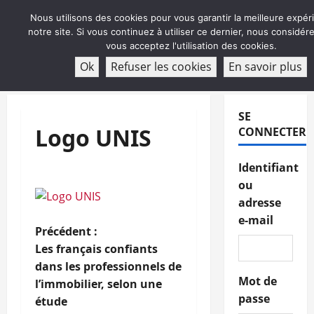
Aller
Nous utilisons des cookies pour vous garantir la meilleure expér
au
notre site. Si vous continuez à utiliser ce dernier, nous considé
contenu
vous acceptez l'utilisation des cookies.
ABONNEMENT
Ok
Refuser les cookies
En savoir plus
Menu
principal
SE
Logo UNIS
CONNECTER
Identifiant
ou
adresse
e-mail
N
Précédent :
Les français confiants
a
dans les professionnels de
Mot de
l’immobilier, selon une
v
passe
étude