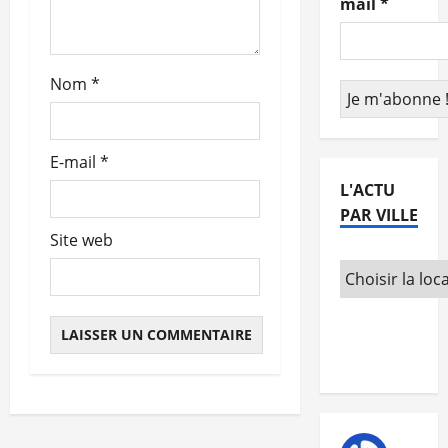
mail
*
t
i
Nom
*
c
l
E-mail
*
e
L'ACTU
PAR VILLE
Site web