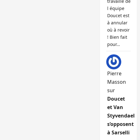
travaille de
l équipe
Doucet est
à annular
où à revoir
! Bien fait
pour…
Pierre
Masson
sur
Doucet
et Van
Styvendael
s’opposent
à Sarselli