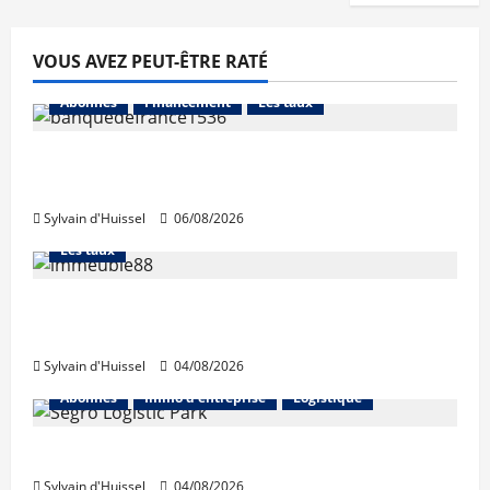
VOUS AVEZ PEUT-ÊTRE RATÉ
Abonnés
Financement
Les taux
La production de crédit retrouve ses
niveaux d’octobre
Sylvain d'Huissel
06/08/2026
Abonnés
Financement
L'avis des courtiers
Les taux
Les taux stables en août, après une
hausse en juillet
Sylvain d'Huissel
04/08/2026
Abonnés
Immo d'entreprise
Logistique
Prologis acquiert Segro
Sylvain d'Huissel
04/08/2026