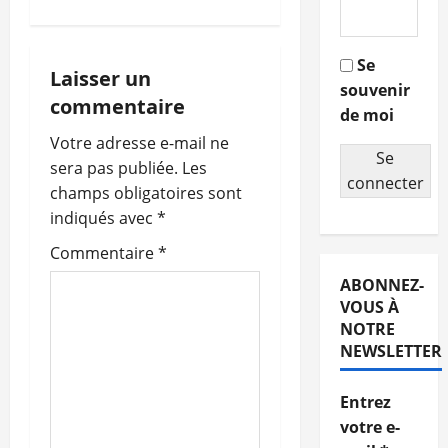
i
g
Se
Laisser un
souvenir
a
commentaire
de moi
t
Votre adresse e-mail ne
Se
sera pas publiée.
Les
i
connecter
champs obligatoires sont
o
indiqués avec
*
Commentaire
*
n
ABONNEZ-
d
VOUS À
NOTRE
’
NEWSLETTER
a
Entrez
r
votre e-