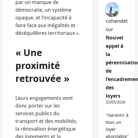
par un manque de
démocratie, un système
opaque, et l’incapacité à
cohendet
faire face aux inégalités et
sur
déséquilibres territoriaux ».
Nouvel
appel à
« Une
la
proximité
pérennisatio
de
retrouvée »
l’encadremen
des
loyers
Leurs engagements vont
22/05/2026
donc porter sur les
services publics du
"Garantir à
transport et des mobilités,
tous un
la rénovation énergétique
loyer
des logements et la
abordable"