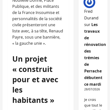
Nouvelle Donne, Place
Publique, et des militants
Fred
de la France Insoumise et
Durand
personnalités de la société
sur
Les
civile présenteront une
liste avec, à sa tête, Renaud
travaux
Payre, sous une bannière,
de
« la gauche unie ».
rénovation
des
Un projet
trémies
de
« construit
Perrache
pour et avec
débutent
ce mardi
les
28/07/2026
habitants »
Je crois
que tout le