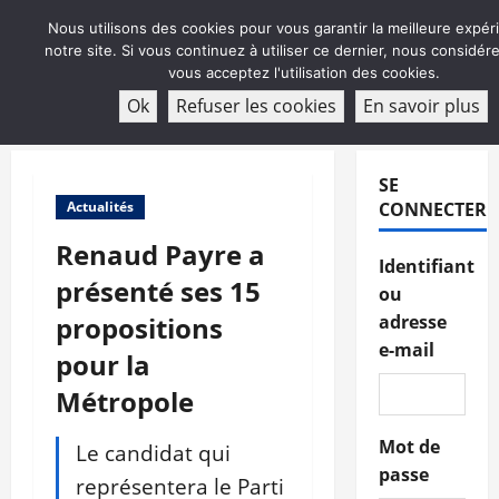
Aller
Nous utilisons des cookies pour vous garantir la meilleure expér
au
notre site. Si vous continuez à utiliser ce dernier, nous considé
contenu
vous acceptez l'utilisation des cookies.
ABONNEMENT
Ok
Refuser les cookies
En savoir plus
Menu
principal
SE
Actualités
CONNECTER
Renaud Payre a
Identifiant
présenté ses 15
ou
propositions
adresse
e-mail
pour la
Métropole
Mot de
Le candidat qui
passe
représentera le Parti