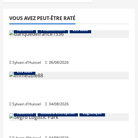
VOUS AVEZ PEUT-ÊTRE RATÉ
Abonnés
Financement
Les taux
La production de crédit retrouve ses
niveaux d’octobre
Sylvain d'Huissel
06/08/2026
Abonnés
Financement
L'avis des courtiers
Les taux
Les taux stables en août, après une
hausse en juillet
Sylvain d'Huissel
04/08/2026
Abonnés
Immo d'entreprise
Logistique
Prologis acquiert Segro
Sylvain d'Huissel
04/08/2026