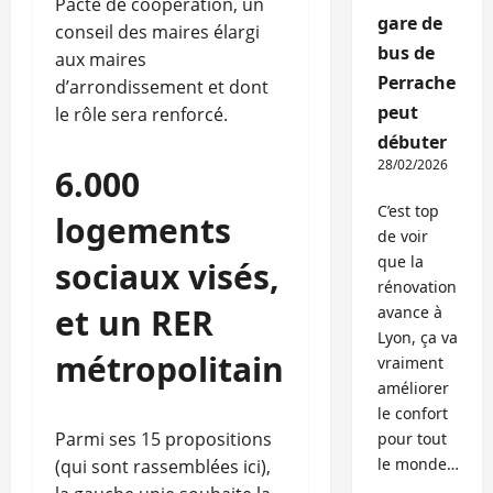
Pacte de coopération, un
gare de
conseil des maires élargi
bus de
aux maires
Perrache
d’arrondissement et dont
peut
le rôle sera renforcé.
débuter
28/02/2026
6.000
C’est top
logements
de voir
que la
sociaux visés,
rénovation
et un RER
avance à
Lyon, ça va
métropolitain
vraiment
améliorer
le confort
Parmi ses 15 propositions
pour tout
le monde…
(qui sont rassemblées ici),