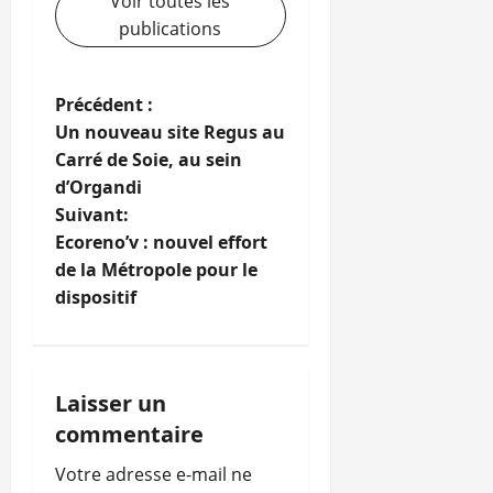
Voir toutes les
publications
N
Précédent :
Un nouveau site Regus au
a
Carré de Soie, au sein
d’Organdi
v
Suivant:
i
Ecoreno’v : nouvel effort
de la Métropole pour le
g
dispositif
a
t
Laisser un
i
commentaire
o
Votre adresse e-mail ne