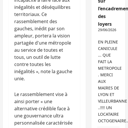
incapacité à faire face aux
sur
inégalités et déséquilibres
l’encadremen
territoriaux. Ce
des
rassemblement des
loyers
gauches, inédit par son
29/06/2026
ampleur, portera la vision
EN PLEINE
partagée d'une métropole
CANICULE
au service de toutes et
... QUE
tous, un outil de lutte
FAIT LA
contre toutes les
METROPOLE
inégalités », note la gauche
. MERCI
unie.
AUX
MAIRES DE
Le rassemblement vise à
LYON ET
ainsi porter « une
VILLEURBANNE
..!!!! UN
alternative crédible face à
LOCATAIRE
une gouvernance ultra
OCTOGENAIRE
personnalisée caractérisée