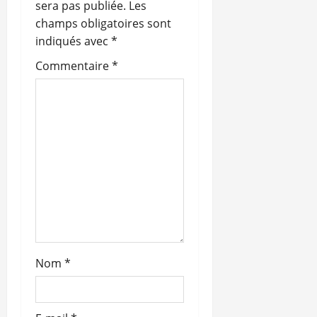
sera pas publiée.
Les
n
champs obligatoires sont
indiqués avec
*
d
Commentaire
*
’
a
r
t
i
c
l
Nom
*
e