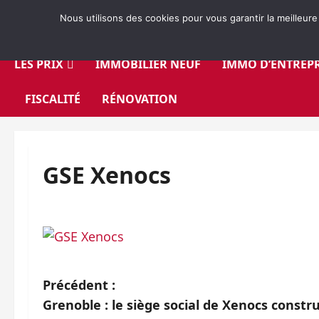
Aller
Nous utilisons des cookies pour vous garantir la meilleure
au
contenu
LES PRIX
IMMOBILIER NEUF
IMMO D’ENTREPR
FISCALITÉ
RÉNOVATION
GSE Xenocs
N
Précédent :
Grenoble : le siège social de Xenocs constru
a