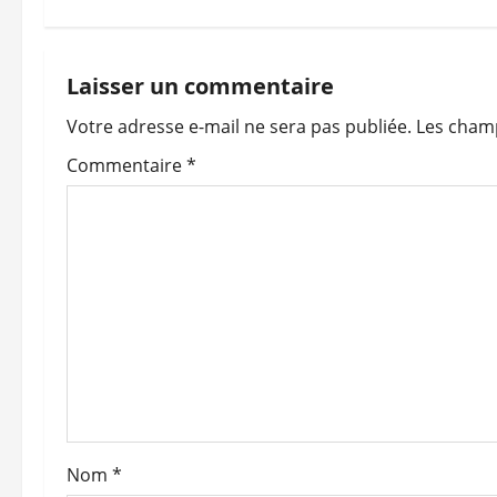
v
i
Laisser un commentaire
Votre adresse e-mail ne sera pas publiée.
Les champ
g
Commentaire
*
a
t
i
o
n
d
’
Nom
*