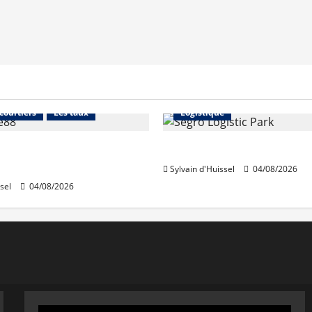
Financement
Abonnés
Immo d'entreprise
 courtiers
Les taux
Logistique
stables en août, après
Prologis acquiert Segro
e en juillet
Sylvain d'Huissel
04/08/2026
sel
04/08/2026