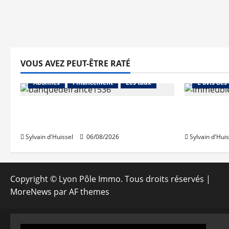
VOUS AVEZ PEUT-ÊTRE RATÉ
Abonnés
Abonnés
Financement
Les taux
L'avis des
La production de crédit retrouve
Les taux 
ses niveaux d’octobre
une hauss
Sylvain d'Huissel
06/08/2026
Sylvain d'Huis
Copyright © Lyon Pôle Immo. Tous droits réservés
|
MoreNews
par AF themes