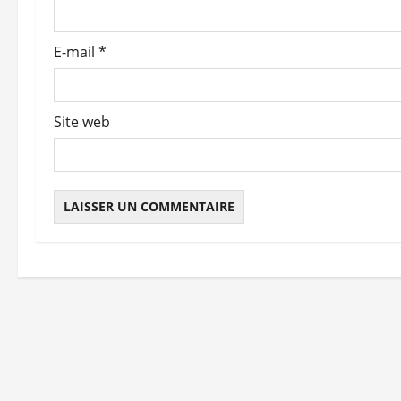
a
r
E-mail
*
t
i
Site web
c
l
e