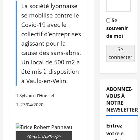
La société lyonnaise
se mobilise contre le
Se
Covid-19 avec le
souvenir
collectif d’entreprises
de moi
agissant pour la
Se
cause des sans-abris.
connecter
Un local de 500 m2 a
été mis à disposition
à Vaulx-en-Velin.
ABONNEZ-
Sylvain d'Huissel
VOUS À
NOTRE
27/04/2020
NEWSLETTER
Entrez
votre e-
<p>(SDH/LPI)</p>