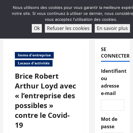
Aller
Nous utilisons des cookies pour vous garantir la meilleure expér
au
notre site. Si vous continuez à utiliser ce dernier, nous considé
contenu
vous acceptez l'utilisation des cookies.
ABONNEMENT
Ok
Refuser les cookies
En savoir plus
Menu
principal
SE
Immo d'entreprise
CONNECTER
Locaux d'activités
Identifiant
Brice Robert
ou
Arthur Loyd avec
adresse
e-mail
« l’entreprise des
possibles »
contre le Covid-
Mot de
19
passe