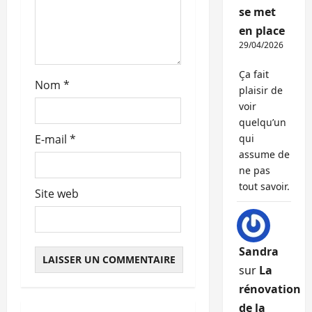
se met
i
en place
c
29/04/2026
Ça fait
l
Nom
*
plaisir de
e
voir
quelqu’un
E-mail
*
qui
assume de
ne pas
tout savoir.
Site web
Sandra
sur
La
rénovation
de la
Abonnés