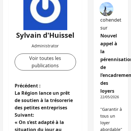
cohendet
sur
Sylvain d'Huissel
Nouvel
appel à
Administrator
la
Voir toutes les
pérennisatio
publications
de
l’encadremen
des
N
Précédent :
loyers
La Région lance un prêt
a
22/05/2026
de soutien à la trésorerie
des petites entreprises
v
"Garantir à
Suivant:
tous un
i
« On s’est adapté à la
loyer
situation du jour au
abordable"