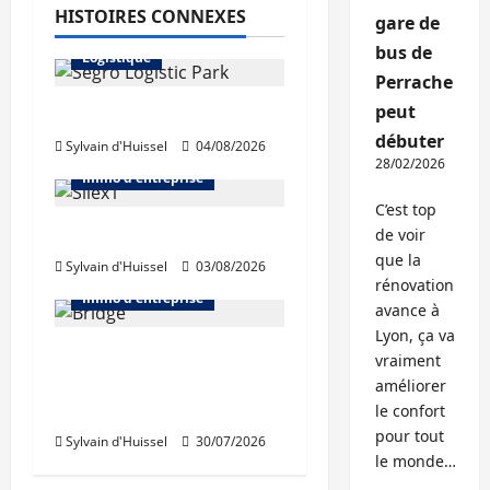
HISTOIRES CONNEXES
gare de
Immo d'entreprise
bus de
Logistique
Perrache
peut
Prologis acquiert Segro
débuter
Sylvain d'Huissel
04/08/2026
Abonnés
Bureaux
28/02/2026
Immo d'entreprise
C’est top
IWG acquiert Wojo
de voir
que la
Sylvain d'Huissel
03/08/2026
Abonnés
Bureaux
rénovation
Immo d'entreprise
avance à
Lyon, ça va
Tassin-la-Demi-Lune :
vraiment
Dymasco acquiert 350
améliorer
m² de bureaux
le confort
pour tout
Sylvain d'Huissel
30/07/2026
le monde…