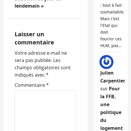
g
: tout à fait
lendemain »
souhaitable.
a
Mais c'est
l'Etat qui
t
doit
Laisser un
fournir ces
i
commentaire
HLM, pas…
o
Votre adresse e-mail ne
sera pas publiée.
Les
n
champs obligatoires sont
Julien
indiqués avec
*
d
Carpentier
Commentaire
*
sur
Pour
’
la FFB,
a
une
politique
r
du
t
logement