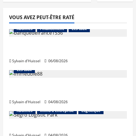
VOUS AVEZ PEUT-ÊTRE RATÉ
Abonnés
Financement
Les taux
La production de crédit retrouve ses
niveaux d’octobre
Sylvain d'Huissel
06/08/2026
Abonnés
Financement
L'avis des courtiers
Les taux
Les taux stables en août, après une
hausse en juillet
Sylvain d'Huissel
04/08/2026
Abonnés
Immo d'entreprise
Logistique
Prologis acquiert Segro
Sylvain d'Huissel
04/08/2026