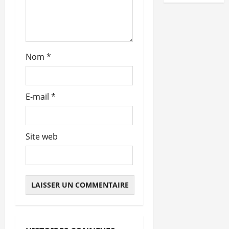
i
c
l
Nom
*
e
E-mail
*
Site web