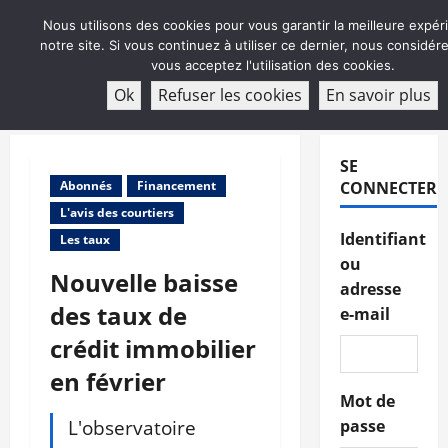
Aller
Nous utilisons des cookies pour vous garantir la meilleure expér
au
notre site. Si vous continuez à utiliser ce dernier, nous considé
contenu
vous acceptez l'utilisation des cookies.
ABONNEMENT
Ok
Refuser les cookies
En savoir plus
Menu
principal
SE
Abonnés
Financement
CONNECTER
L'avis des courtiers
Identifiant
Les taux
ou
Nouvelle baisse
adresse
des taux de
e-mail
crédit immobilier
en février
Mot de
L'observatoire
passe