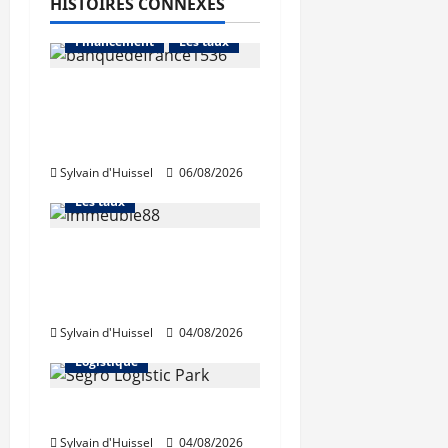
HISTOIRES CONNEXES
Abonnés
Financement
Les taux
La production de crédit
retrouve ses niveaux
Abonnés
d’octobre
Financement
Sylvain d'Huissel
06/08/2026
L'avis des courtiers
Les taux
Les taux stables en
août, après une
hausse en juillet
Abonnés
Sylvain d'Huissel
04/08/2026
Immo d'entreprise
Logistique
Prologis acquiert Segro
Sylvain d'Huissel
04/08/2026