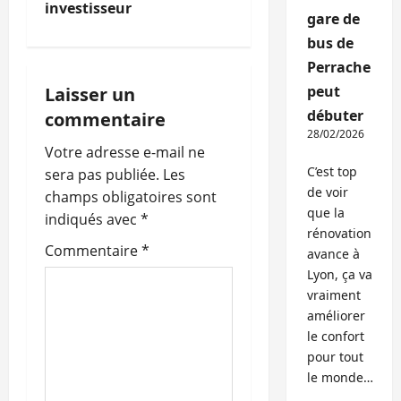
g
investisseur
gare de
a
bus de
Perrache
t
peut
Laisser un
i
débuter
commentaire
28/02/2026
o
Votre adresse e-mail ne
C’est top
sera pas publiée.
Les
n
de voir
champs obligatoires sont
que la
indiqués avec
*
d
rénovation
Commentaire
*
avance à
’
Lyon, ça va
vraiment
a
améliorer
le confort
r
pour tout
t
le monde…