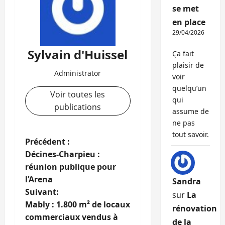
se met
en place
29/04/2026
Sylvain d'Huissel
Ça fait
plaisir de
Administrator
voir
quelqu’un
Voir toutes les
qui
publications
assume de
ne pas
tout savoir.
N
Précédent :
Décines-Charpieu :
a
réunion publique pour
l’Arena
Sandra
v
Suivant:
sur
La
i
Mably : 1.800 m² de locaux
rénovation
commerciaux vendus à
de la