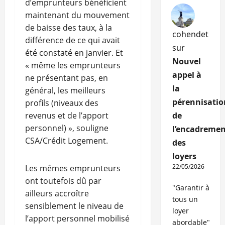
d’emprunteurs bénéficient
maintenant du mouvement
de baisse des taux, à la
cohendet
différence de ce qui avait
sur
été constaté en janvier. Et
Nouvel
« même les emprunteurs
appel à
ne présentant pas, en
la
général, les meilleurs
pérennisatio
profils (niveaux des
revenus et de l’apport
de
personnel) », souligne
l’encadremen
CSA/Crédit Logement.
des
loyers
22/05/2026
Les mêmes emprunteurs
ont toutefois dû par
"Garantir à
ailleurs accroître
tous un
sensiblement le niveau de
loyer
l’apport personnel mobilisé
abordable"