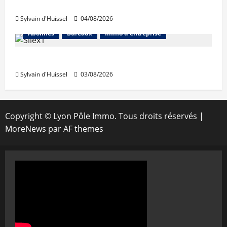
Prologis acquiert Segro
Sylvain d'Huissel
04/08/2026
Abonnés
Bureaux
Immo d'entreprise
IWG acquiert Wojo
Sylvain d'Huissel
03/08/2026
Copyright © Lyon Pôle Immo. Tous droits réservés
|
MoreNews
par AF themes