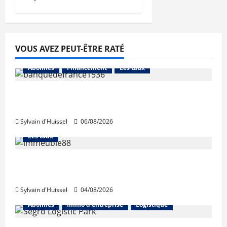
VOUS AVEZ PEUT-ÊTRE RATÉ
Abonnés
Financement
Les taux
La production de crédit retrouve ses
niveaux d’octobre
Sylvain d'Huissel
06/08/2026
Abonnés
Financement
L'avis des courtiers
Les taux
Les taux stables en août, après une
hausse en juillet
Sylvain d'Huissel
04/08/2026
Abonnés
Immo d'entreprise
Logistique