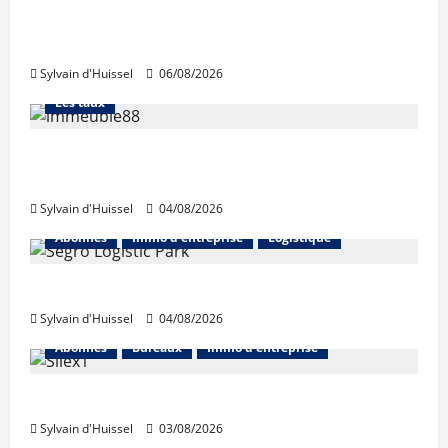
La production de crédit retrouve ses
niveaux d’octobre
Sylvain d'Huissel
06/08/2026
Abonnés
Financement
L'avis des courtiers
Les taux
Les taux stables en août, après une
hausse en juillet
Sylvain d'Huissel
04/08/2026
Abonnés
Immo d'entreprise
Logistique
Prologis acquiert Segro
Sylvain d'Huissel
04/08/2026
Abonnés
Bureaux
Immo d'entreprise
IWG acquiert Wojo
Sylvain d'Huissel
03/08/2026