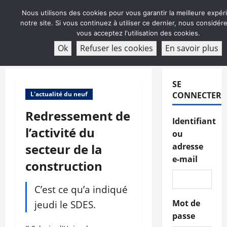
Aller
Nous utilisons des cookies pour vous garantir la meilleure expér
au
notre site. Si vous continuez à utiliser ce dernier, nous considé
contenu
vous acceptez l'utilisation des cookies.
ABONNEMENT
Ok
Refuser les cookies
En savoir plus
Menu
principal
SE
L'actualité du neuf
CONNECTER
Redressement de
Identifiant
l’activité du
ou
secteur de la
adresse
e-mail
construction
C’est ce qu’a indiqué
jeudi le SDES.
Mot de
passe