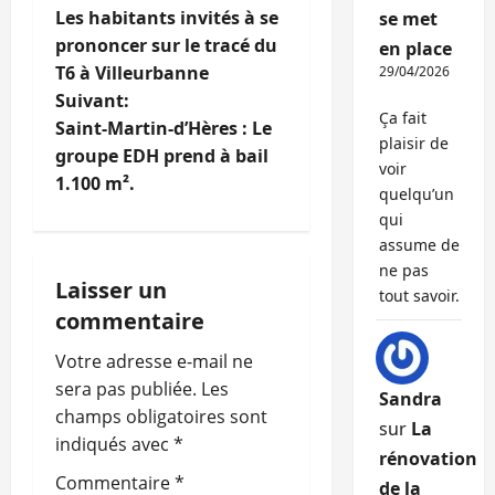
Les habitants invités à se
se met
a
prononcer sur le tracé du
en place
T6 à Villeurbanne
29/04/2026
v
Suivant:
Ça fait
i
Saint-Martin-d’Hères : Le
plaisir de
groupe EDH prend à bail
voir
g
1.100 m².
quelqu’un
a
qui
assume de
t
ne pas
Laisser un
tout savoir.
i
commentaire
o
Votre adresse e-mail ne
sera pas publiée.
Les
Sandra
n
champs obligatoires sont
sur
La
indiqués avec
*
d
rénovation
Commentaire
*
de la