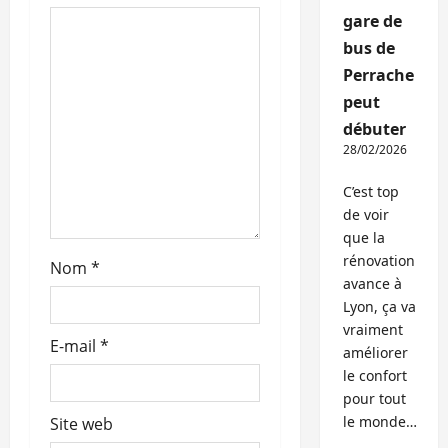
’
gare de
a
bus de
Perrache
r
peut
t
débuter
28/02/2026
i
C’est top
c
de voir
que la
l
rénovation
Nom
*
avance à
e
Lyon, ça va
vraiment
E-mail
*
améliorer
le confort
pour tout
le monde…
Site web