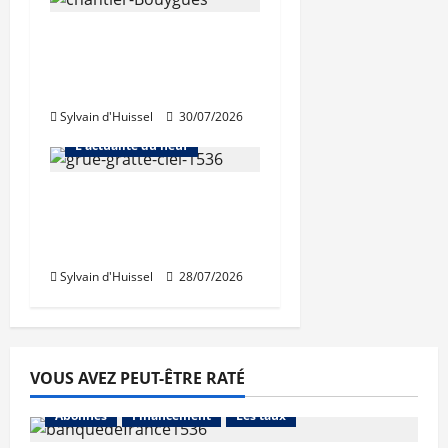
L’activité de Bouygues
Immobilier toujours en
repli
Sylvain d'Huissel
30/07/2026
Abonnés
L'actualité du neuf
Nouvelle rechute des
permis de construire
en juin
Sylvain d'Huissel
28/07/2026
VOUS AVEZ PEUT-ÊTRE RATÉ
Abonnés
Financement
Les taux