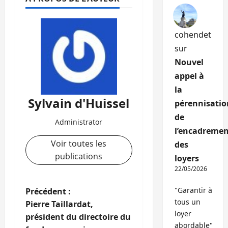
cohendet
sur
Nouvel
appel à
la
Sylvain d'Huissel
pérennisatio
de
Administrator
l’encadremen
Voir toutes les
des
publications
loyers
22/05/2026
N
"Garantir à
Précédent :
tous un
Pierre Taillardat,
a
loyer
président du directoire du
abordable"