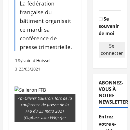
La fédération
française du
Se
bâtiment organisait
souvenir
ce mardi sa
de moi
conférence de
Se
presse trimestrielle.
connecter
Sylvain d'Huissel
23/03/2021
ABONNEZ-
VOUS À
NOTRE
<p>Olivier Salleron, lors de la
NEWSLETTER
conférence de presse de la
FFB du 23 mars 2021
Entrez
(Capture visio FFB)</p>
votre e-