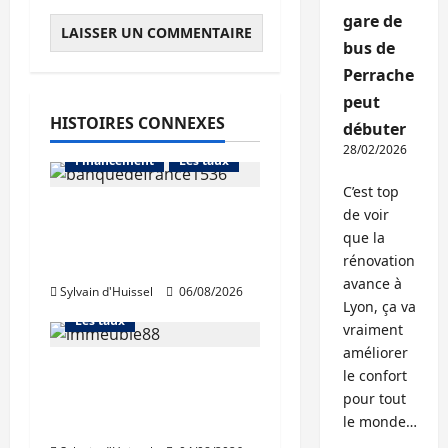
gare de
bus de
Perrache
peut
HISTOIRES CONNEXES
débuter
Abonnés
28/02/2026
Financement
Les taux
C’est top
La production de crédit
de voir
retrouve ses niveaux
que la
Abonnés
rénovation
d’octobre
Financement
avance à
Sylvain d'Huissel
06/08/2026
L'avis des courtiers
Lyon, ça va
Les taux
vraiment
améliorer
Les taux stables en
le confort
août, après une
pour tout
hausse en juillet
le monde…
Abonnés