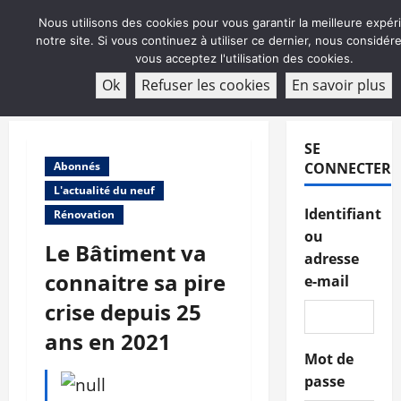
Aller
Nous utilisons des cookies pour vous garantir la meilleure expér
au
notre site. Si vous continuez à utiliser ce dernier, nous considé
contenu
vous acceptez l'utilisation des cookies.
ABONNEMENT
Ok
Refuser les cookies
En savoir plus
Menu
principal
SE
Abonnés
CONNECTER
L'actualité du neuf
Identifiant
Rénovation
ou
Le Bâtiment va
adresse
connaitre sa pire
e-mail
crise depuis 25
ans en 2021
Mot de
passe