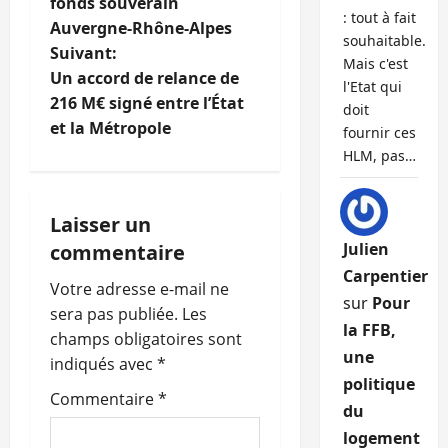
fonds souverain
v
: tout à fait
Auvergne-Rhône-Alpes
souhaitable.
i
Suivant:
Mais c'est
Un accord de relance de
l'Etat qui
g
216 M€ signé entre l’État
doit
et la Métropole
fournir ces
a
HLM, pas…
t
i
Laisser un
Julien
commentaire
o
Carpentier
Votre adresse e-mail ne
sur
Pour
n
sera pas publiée.
Les
la FFB,
champs obligatoires sont
d
une
indiqués avec
*
politique
’
Commentaire
*
du
a
logement