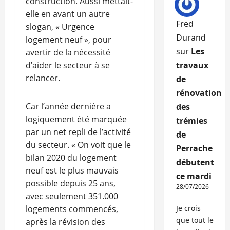
construction. Aussi mettait-
elle en avant un autre
Fred
slogan, « Urgence
Durand
logement neuf », pour
sur
Les
avertir de la nécessité
d’aider le secteur à se
travaux
relancer.
de
rénovation
Car l’année dernière a
des
logiquement été marquée
trémies
par un net repli de l’activité
de
du secteur. « On voit que le
Perrache
bilan 2020 du logement
débutent
neuf est le plus mauvais
ce mardi
possible depuis 25 ans,
28/07/2026
avec seulement 351.000
logements commencés,
Je crois
que tout le
après la révision des