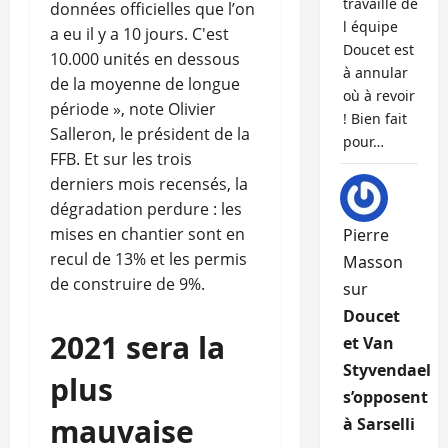
travaille de
données officielles que l’on
l équipe
a eu il y a 10 jours. C'est
Doucet est
10.000 unités en dessous
à annular
de la moyenne de longue
où à revoir
période », note Olivier
! Bien fait
Salleron, le président de la
pour…
FFB. Et sur les trois
derniers mois recensés, la
dégradation perdure : les
mises en chantier sont en
Pierre
recul de 13% et les permis
Masson
de construire de 9%.
sur
Doucet
2021 sera la
et Van
Styvendael
plus
s’opposent
mauvaise
à Sarselli