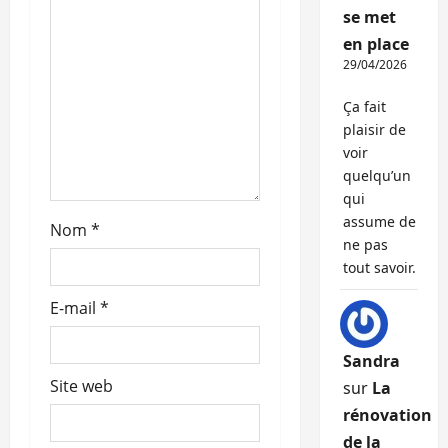
se met
r
en place
t
29/04/2026
i
Ça fait
plaisir de
c
voir
quelqu’un
l
qui
assume de
Nom
*
e
ne pas
tout savoir.
E-mail
*
Sandra
Site web
sur
La
rénovation
de la