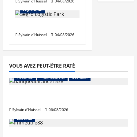
Sylvain d'Huissel
04/08/2026
Immo d'entreprise
Logistique
Prologis acquiert Segro
Sylvain d'Huissel
04/08/2026
VOUS AVEZ PEUT-ÊTRE RATÉ
Abonnés
Financement
Les taux
La production de crédit retrouve ses
niveaux d’octobre
Sylvain d'Huissel
06/08/2026
Abonnés
Financement
L'avis des courtiers
Les taux
Les taux stables en août, après une