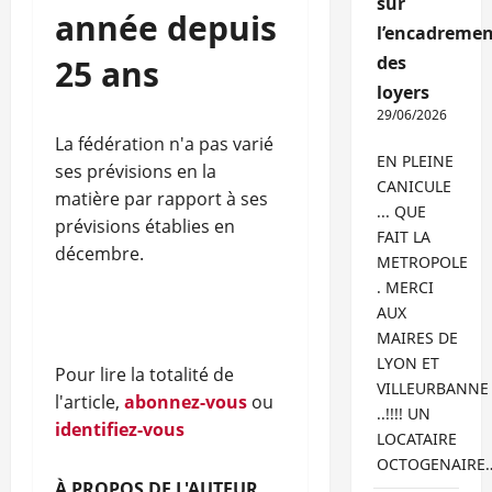
sur
année depuis
l’encadremen
des
25 ans
loyers
29/06/2026
La fédération n'a pas varié
EN PLEINE
ses prévisions en la
CANICULE
matière par rapport à ses
... QUE
prévisions établies en
FAIT LA
décembre.
METROPOLE
. MERCI
AUX
MAIRES DE
LYON ET
Pour lire la totalité de
VILLEURBANNE
l'article,
abonnez-vous
ou
..!!!! UN
identifiez-vous
LOCATAIRE
OCTOGENAIRE
À PROPOS DE L'AUTEUR