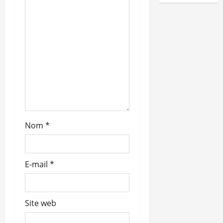
a
r
t
i
c
l
Nom
*
e
E-mail
*
Site web