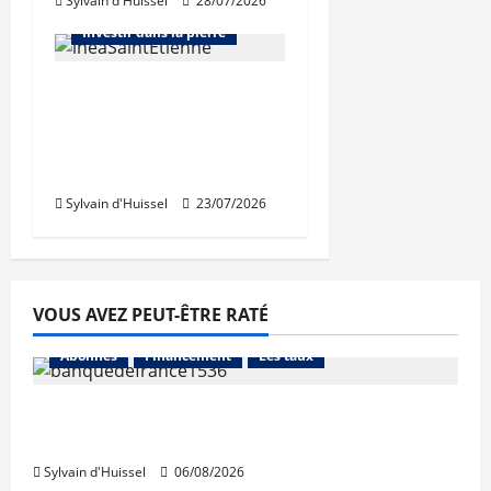
Sylvain d'Huissel
28/07/2026
Bureaux
Immo d'entreprise
Investir dans la pierre
Des revenus locatifs
quasiment stables au
1er semestre pour
Inéa
Sylvain d'Huissel
23/07/2026
VOUS AVEZ PEUT-ÊTRE RATÉ
Abonnés
Financement
Les taux
La production de crédit retrouve ses
niveaux d’octobre
Sylvain d'Huissel
06/08/2026
Abonnés
Financement
L'avis des courtiers