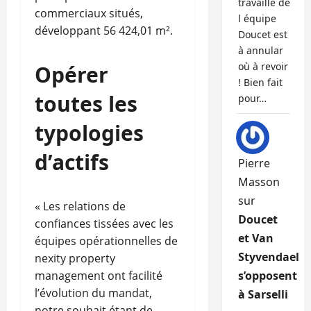
travaille de
commerciaux situés,
l équipe
développant 56 424,01 m².
Doucet est
à annular
où à revoir
Opérer
! Bien fait
toutes les
pour…
typologies
d’actifs
Pierre
Masson
sur
« Les relations de
Doucet
confiances tissées avec les
et Van
équipes opérationnelles de
Styvendael
nexity property
management ont facilité
s’opposent
l’évolution du mandat,
à Sarselli
notre souhait étant de