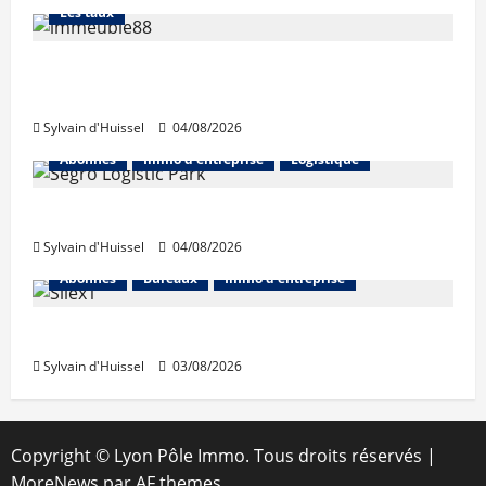
Les taux
Les taux stables en août, après une
hausse en juillet
Sylvain d'Huissel
04/08/2026
Abonnés
Immo d'entreprise
Logistique
Prologis acquiert Segro
Sylvain d'Huissel
04/08/2026
Abonnés
Bureaux
Immo d'entreprise
IWG acquiert Wojo
Sylvain d'Huissel
03/08/2026
Copyright © Lyon Pôle Immo. Tous droits réservés
|
MoreNews
par AF themes