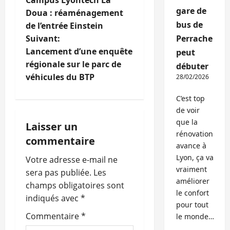
Campus Lyontech La
a
gare de
Doua : réaménagement
bus de
de l’entrée Einstein
v
Suivant:
Perrache
i
Lancement d’une enquête
peut
régionale sur le parc de
débuter
g
véhicules du BTP
28/02/2026
a
C’est top
de voir
t
que la
Laisser un
rénovation
i
commentaire
avance à
Lyon, ça va
o
Votre adresse e-mail ne
vraiment
sera pas publiée.
Les
n
améliorer
champs obligatoires sont
le confort
indiqués avec
*
d
pour tout
Commentaire
*
le monde…
’