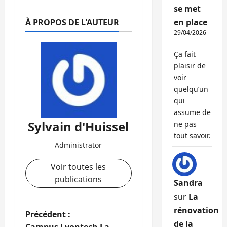
se met
À PROPOS DE L'AUTEUR
en place
29/04/2026
Ça fait
plaisir de
voir
quelqu’un
qui
assume de
Sylvain d'Huissel
ne pas
tout savoir.
Administrator
Voir toutes les
publications
Sandra
sur
La
rénovation
N
Précédent :
de la