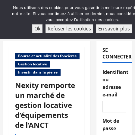
Aller
Nous utilisons des cookies pour vous garantir la meilleure expér
au
notre site. Si vous continuez à utiliser ce dernier, nous considé
contenu
vous acceptez l'utilisation des cookies.
ABONNEMENT
Ok
Refuser les cookies
En savoir plus
Menu
principal
SE
Bourse et actualité des foncières
CONNECTER
Gestion locative
Identifiant
Investir dans la pierre
ou
Nexity remporte
adresse
un marché de
e-mail
gestion locative
d’équipements
Mot de
de l’ANCT
passe