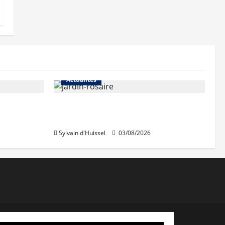
Actualités
Le « secteur Jaricot » du Jardin
du Rosaire rouvre au public
Sylvain d'Huissel
03/08/2026