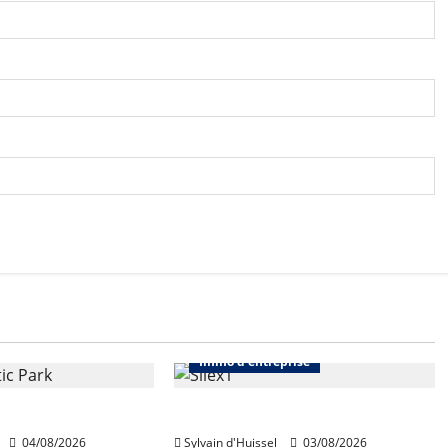
Immo d'entreprise
Abonnés
Bureaux
Immo d'entreprise
quiert Segro
IWG acquiert Wojo
04/08/2026
Sylvain d'Huissel
03/08/2026