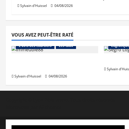
Sylvain d'Huissel
04/08/2026
VOUS AVEZ PEUT-ÊTRE RATÉ
Abonnés
Financement
Abonnés
L'avis des courtiers
Les taux
Logistiqu
Les taux stables en août, après
Prologis 
une hausse en juillet
Sylvain d'Huis
Sylvain d'Huissel
04/08/2026
Copyright © Lyon Pôle Immo. Tous droits réservés
|
MoreNews
par AF themes