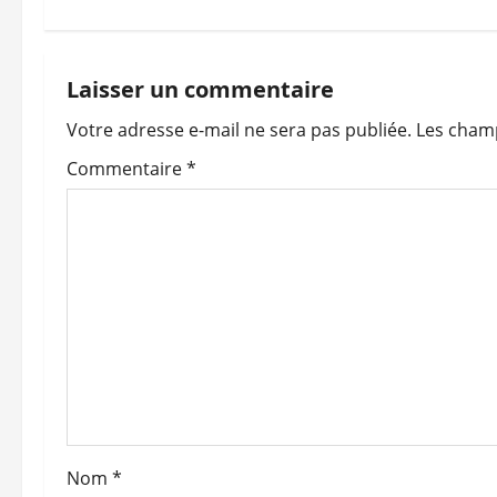
i
g
Laisser un commentaire
a
Votre adresse e-mail ne sera pas publiée.
Les champ
t
Commentaire
*
i
o
n
d
’
a
Nom
*