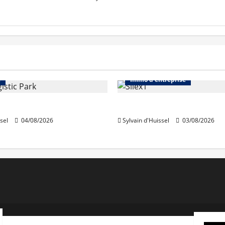
Immo d'entreprise
Abonnés
Bureaux
e
Immo d'entreprise
acquiert Segro
IWG acquiert Wojo
sel
04/08/2026
Sylvain d'Huissel
03/08/2026