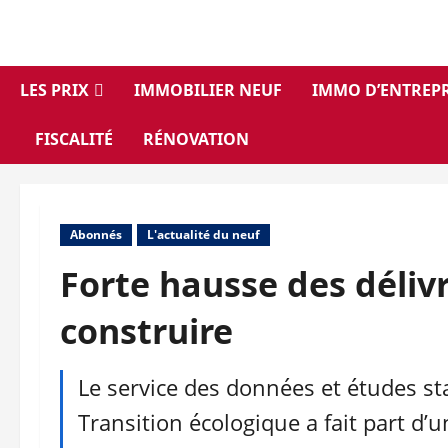
Aller
au
contenu
LES PRIX
IMMOBILIER NEUF
IMMO D’ENTREPR
FISCALITÉ
RÉNOVATION
Abonnés
L'actualité du neuf
Forte hausse des déliv
construire
Le service des données et études sta
Transition écologique a fait part d