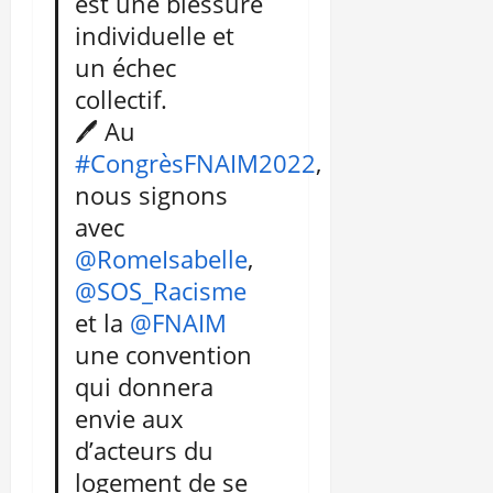
est une blessure
individuelle et
un échec
collectif.
🖊 Au
#CongrèsFNAIM2022
,
nous signons
avec
@RomeIsabelle
,
@SOS_Racisme
et la
@FNAIM
une convention
qui donnera
envie aux
d’acteurs du
logement de se