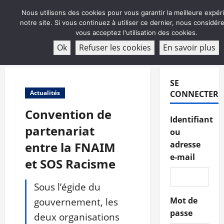
Aller
Nous utilisons des cookies pour vous garantir la meilleure expér
au
notre site. Si vous continuez à utiliser ce dernier, nous considé
contenu
vous acceptez l'utilisation des cookies.
ABONNEMENT
Ok
Refuser les cookies
En savoir plus
Menu
principal
SE
Actualités
CONNECTER
Convention de
Identifiant
partenariat
ou
entre la FNAIM
adresse
e-mail
et SOS Racisme
Sous l’égide du
gouvernement, les
Mot de
passe
deux organisations