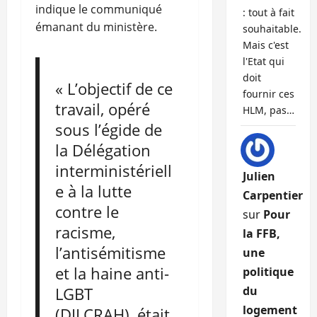
indique le communiqué
: tout à fait
émanant du ministère.
souhaitable.
Mais c'est
l'Etat qui
doit
« L’objectif de ce
fournir ces
travail, opéré
HLM, pas…
sous l’égide de
la Délégation
interministériell
Julien
e à la lutte
Carpentier
contre le
sur
Pour
racisme,
la FFB,
l’antisémitisme
une
et la haine anti-
politique
du
LGBT
logement
(DILCRAH), était