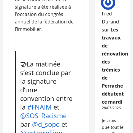
signature a été réalisée à
Fred
l’occasion du congrès
annuel de la fédération de
Durand
l’immobilier.
sur
Les
travaux
de
rénovation
des
🤝La matinée
trémies
s’est conclue par
de
la signature
Perrache
d’une
débutent
convention entre
ce mardi
la
#FNAIM
et
28/07/2026
@SOS_Racisme
Je crois
par
@d_sopo
et
que tout le
@jmtorrollion