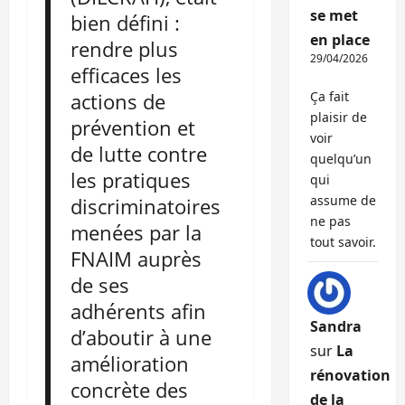
se met
bien défini :
en place
rendre plus
29/04/2026
efficaces les
Ça fait
actions de
plaisir de
prévention et
voir
de lutte contre
quelqu’un
les pratiques
qui
assume de
discriminatoires
ne pas
menées par la
tout savoir.
FNAIM auprès
de ses
adhérents afin
Sandra
d’aboutir à une
sur
La
amélioration
rénovation
concrète des
de la