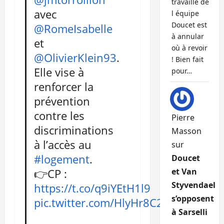
travaille de
avec
l équipe
Doucet est
@RomeIsabelle
à annular
et
où à revoir
@OlivierKlein93
.
! Bien fait
Elle vise à
pour…
renforcer la
prévention
contre les
Pierre
discriminations
Masson
à l’accès au
sur
#logement
.
Doucet
👉CP :
et Van
Styvendael
https://t.co/q9iYEtH1l9
s’opposent
pic.twitter.com/HlyHr8C2x0
à Sarselli