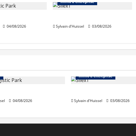
Immo d'entreprise
quiert Segro
IWG acquiert Wojo
04/08/2026
Sylvain d'Huissel
03/08/2026
Immo d'entreprise
Abonnés
Bureaux
e
Immo d'entreprise
acquiert Segro
IWG acquiert Wojo
sel
04/08/2026
Sylvain d'Huissel
03/08/2026