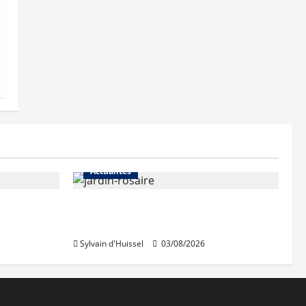
Actualités
Le « secteur Jaricot » du Jardin
du Rosaire rouvre au public
Sylvain d'Huissel
03/08/2026