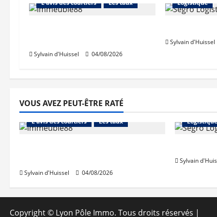
L'avis des courtiers
Les taux
Logistique
Les taux stables en août,
Prologis ac
après une hausse en juillet
Sylvain d'Huissel
Sylvain d'Huissel
04/08/2026
VOUS AVEZ PEUT-ÊTRE RATÉ
Abonnés
Financement
Abonnés
L'avis des courtiers
Les taux
Logistiqu
Les taux stables en août, après
Prologis 
une hausse en juillet
Sylvain d'Huis
Sylvain d'Huissel
04/08/2026
Copyright © Lyon Pôle Immo. Tous droits réservés
|