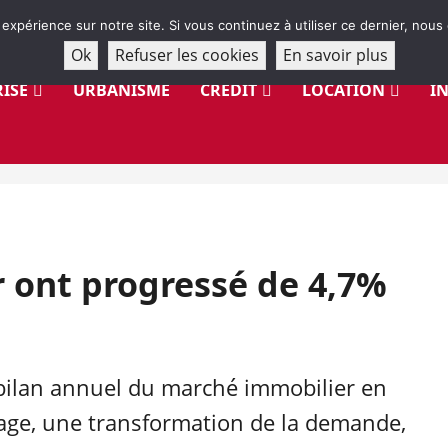
 expérience sur notre site. Si vous continuez à utiliser ce dernier, nous
Ok
Refuser les cookies
En savoir plus
ISE
URBANISME
CRÉDIT
LOCATION
I
r ont progressé de 4,7%
 bilan annuel du marché immobilier en
ibrage, une transformation de la demande,