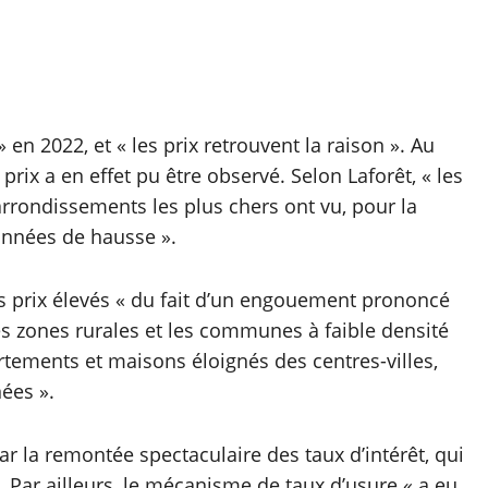
» en 2022, et « les prix retrouvent la raison ». Au
rix a en effet pu être observé. Selon Laforêt, « les
arrondissements les plus chers ont vu, pour la
 années de hausse ».
es prix élevés « du fait d’un engouement prononcé
les zones rurales et les communes à faible densité
rtements et maisons éloignés des centres-villes,
ées ».
r la remontée spectaculaire des taux d’intérêt, qui
 Par ailleurs, le mécanisme de taux d’usure « a eu