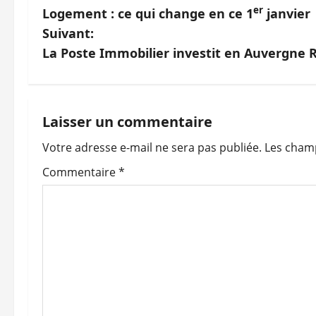
er
Logement : ce qui change en ce 1
janvier
a
Suivant:
v
La Poste Immobilier investit en Auvergne
i
g
Laisser un commentaire
a
Votre adresse e-mail ne sera pas publiée.
Les champ
t
Commentaire
*
i
o
n
d