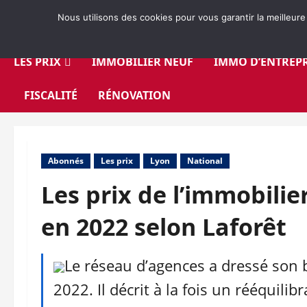
Aller
Nous utilisons des cookies pour vous garantir la meilleure
au
contenu
LES PRIX
IMMOBILIER NEUF
IMMO D’ENTREPR
FISCALITÉ
RÉNOVATION
Abonnés
Les prix
Lyon
National
Les prix de l’immobilie
en 2022 selon Laforêt
Le réseau d’agences a dressé son
2022. Il décrit à la fois un rééquil