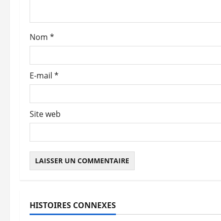
’
a
Nom
*
r
t
E-mail
*
i
c
Site web
l
e
HISTOIRES CONNEXES
Abonnés
Financement
Abonnés