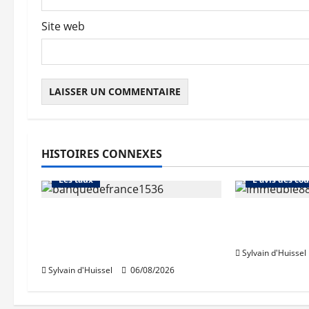
c
Site web
l
e
HISTOIRES CONNEXES
Abonnés
Financement
Abonnés
Les taux
L'avis des cou
La production de crédit
Les taux st
retrouve ses niveaux
après une h
d’octobre
Sylvain d'Huissel
Sylvain d'Huissel
06/08/2026