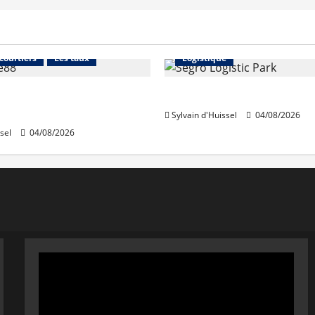
Financement
Abonnés
Immo d'entreprise
 courtiers
Les taux
Logistique
stables en août, après
Prologis acquiert Segro
e en juillet
Sylvain d'Huissel
04/08/2026
sel
04/08/2026