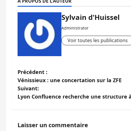
À PROPOS DE L'AUTEUR
Sylvain d'Huissel
Administrator
Voir toutes les publications
N
Précédent :
Vénissieux : une concertation sur la ZFE
a
Suivant:
v
Lyon Confluence recherche une structure à 
i
g
Laisser un commentaire