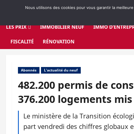
Aller
Nous utilisons des cookies pour vous garantir la meilleure
au
contenu
LES PRIX
IMMOBILIER NEUF
IMMO D’ENTREPR
FISCALITÉ
RÉNOVATION
Abonnés
L'actualité du neuf
482.200 permis de const
376.200 logements mis
Le ministère de la Transition écologi
part vendredi des chiffres globaux 