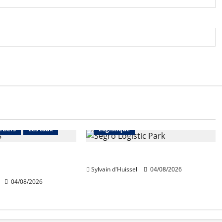
Financement
Abonnés
Immo d'entreprise
rtiers
Les taux
Logistique
ables en août,
Prologis acquiert Segro
ausse en juillet
Sylvain d'Huissel
04/08/2026
04/08/2026