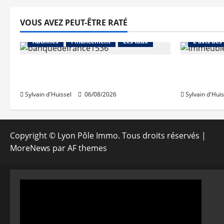
VOUS AVEZ PEUT-ÊTRE RATÉ
Abonnés
Abonnés
Financement
Les taux
L'avis des
La production de crédit retrouve
Les taux 
ses niveaux d’octobre
une hauss
Sylvain d'Huissel
06/08/2026
Sylvain d'Huis
Copyright © Lyon Pôle Immo. Tous droits réservés
|
MoreNews
par AF themes