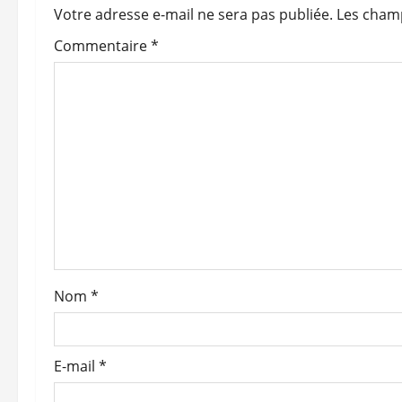
a
Votre adresse e-mail ne sera pas publiée.
Les champ
t
Commentaire
*
i
o
n
d
’
a
Nom
*
r
t
E-mail
*
i