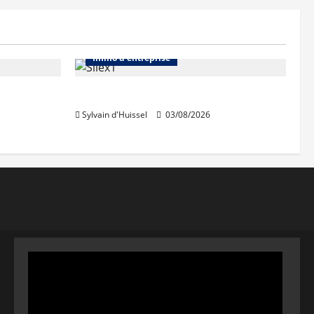
Abonnés
Bureaux
Immo d'entreprise
IWG acquiert Wojo
Sylvain d'Huissel
03/08/2026