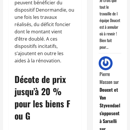
Je crois que
peuvent bénéficier du
tout le
dispositif Denormandie, ou
travaille de l
une fois les travaux
équipe Doucet
réalisés, du déficit foncier
est à annular
dont le montant vient
où à revoir !
d’être doublé. A ces
Bien fait
dispositifs incitatifs,
pour…
s’ajoutent en outre les
aides à la rénovation.
Pierre
Décote de prix
Masson
sur
jusqu’à 20 %
Doucet et
Van
pour les biens F
Styvendael
ou G
s’opposent
à Sarselli
sur