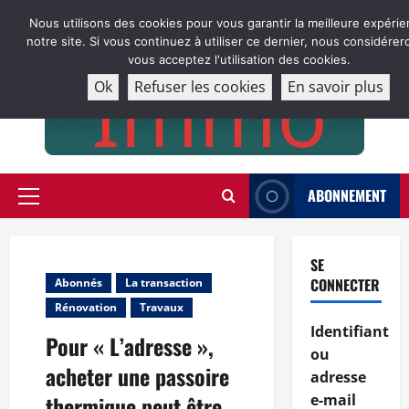
Aller
Nous utilisons des cookies pour vous garantir la meilleure expérie
au
notre site. Si vous continuez à utiliser ce dernier, nous considére
contenu
vous acceptez l'utilisation des cookies.
Ok
Refuser les cookies
En savoir plus
ABONNEMENT
Menu
principal
SE
CONNECTER
Abonnés
La transaction
Rénovation
Travaux
Identifiant
Pour « L’adresse »,
ou
acheter une passoire
adresse
thermique peut être
e-mail