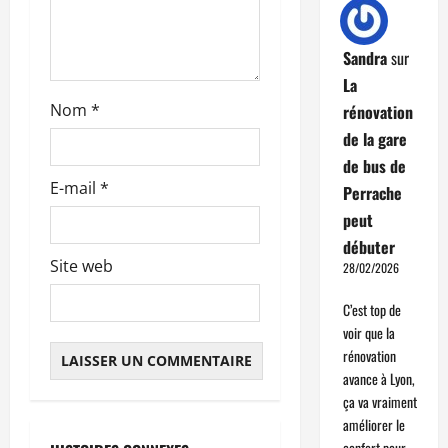
r
t
Sandra
sur
La
i
Nom
*
rénovation
c
de la gare
de bus de
l
E-mail
*
Perrache
e
peut
débuter
Site web
28/02/2026
C’est top de
voir que la
rénovation
avance à Lyon,
ça va vraiment
améliorer le
confort pour