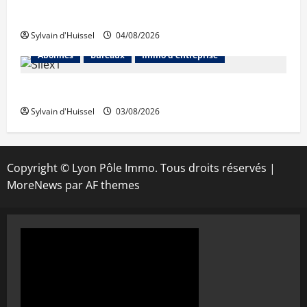
Prologis acquiert Segro
Sylvain d'Huissel
04/08/2026
Abonnés
Bureaux
Immo d'entreprise
IWG acquiert Wojo
Sylvain d'Huissel
03/08/2026
Copyright © Lyon Pôle Immo. Tous droits réservés
|
MoreNews
par AF themes