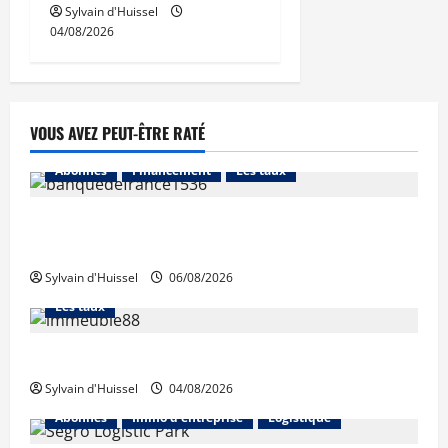
Sylvain d'Huissel
04/08/2026
VOUS AVEZ PEUT-ÊTRE RATÉ
Abonnés
Financement
Les taux
La production de crédit retrouve ses niveaux
d’octobre
Sylvain d'Huissel
06/08/2026
Abonnés
Financement
L'avis des courtiers
Les taux
Les taux stables en août, après une hausse en juillet
Sylvain d'Huissel
04/08/2026
Abonnés
Immo d'entreprise
Logistique