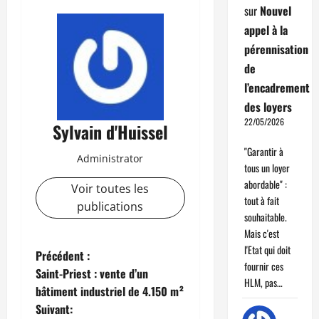
sur
Nouvel
appel à la
pérennisation
de
l’encadrement
des loyers
22/05/2026
Sylvain d'Huissel
"Garantir à
Administrator
tous un loyer
abordable" :
Voir toutes les
tout à fait
publications
souhaitable.
Mais c'est
l'Etat qui doit
N
Précédent :
fournir ces
Saint-Priest : vente d’un
a
HLM, pas…
bâtiment industriel de 4.150 m²
Suivant: