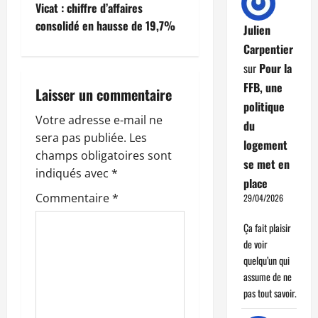
v
Vicat : chiffre d’affaires
i
consolidé en hausse de 19,7%
Julien
Carpentier
g
sur
Pour la
a
FFB, une
Laisser un commentaire
politique
t
Votre adresse e-mail ne
du
sera pas publiée.
Les
i
logement
champs obligatoires sont
se met en
o
indiqués avec
*
place
Commentaire
*
29/04/2026
n
Ça fait plaisir
d
de voir
quelqu’un qui
’
assume de ne
a
pas tout savoir.