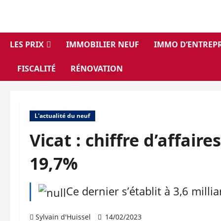
Aller
au
contenu
LES PRIX
IMMOBILIER NEUF
IMMO D’ENTREPR
FISCALITÉ
RÉNOVATION
L'actualité du neuf
Vicat : chiffre d’affair
19,7%
Ce dernier s’établit à 3,6 mill
Sylvain d'Huissel
14/02/2023