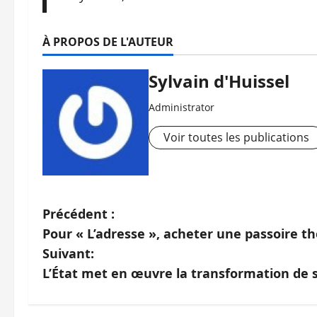
À PROPOS DE L'AUTEUR
Sylvain d'Huissel
Administrator
Voir toutes les publications
N
Précédent :
Pour « L’adresse », acheter une passoire 
a
Suivant:
v
L’État met en œuvre la transformation de s
i