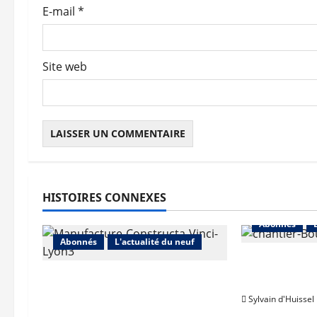
E-mail
*
i
c
Site web
l
e
HISTOIRES CONNEXES
Abonnés
Abonnés
L'actualité du neuf
L’activité 
Vinci Immobilier : baisse des
Immobilier 
réservations, mais
Sylvain d'Huissel
croissance des ventes dans