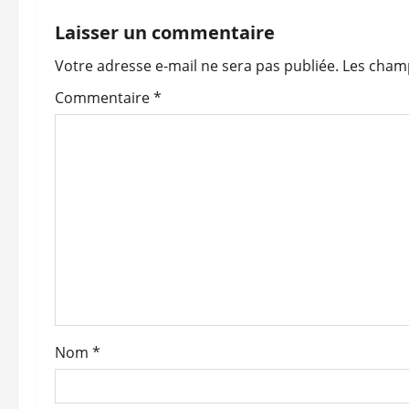
g
Laisser un commentaire
a
Votre adresse e-mail ne sera pas publiée.
Les champ
t
Commentaire
*
i
o
n
d
’
a
Nom
*
r
t