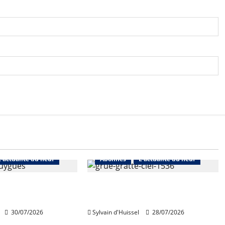
L'actualité du neuf
Abonnés
L'actualité du neuf
de Bouygues
Nouvelle rechute des permis
toujours en repli
de construire en juin
30/07/2026
Sylvain d'Huissel
28/07/2026