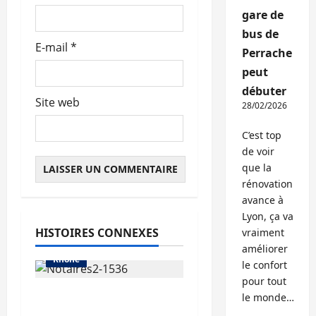
e
gare de
bus de
E-mail
*
Perrache
peut
débuter
Site web
28/02/2026
C’est top
de voir
que la
Abonnés
rénovation
avance à
Auvergne-Rhône-Alpes
Lyon, ça va
Les prix
HISTOIRES CONNEXES
vraiment
Métropole de Lyon
améliorer
Rhône
le confort
pour tout
La hausse des volumes
le monde…
«a brusquement