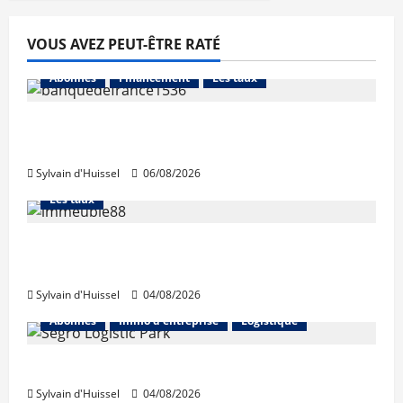
VOUS AVEZ PEUT-ÊTRE RATÉ
Abonnés
Financement
Les taux
La production de crédit retrouve ses
niveaux d’octobre
Sylvain d'Huissel
06/08/2026
Abonnés
Financement
L'avis des courtiers
Les taux
Les taux stables en août, après une
hausse en juillet
Sylvain d'Huissel
04/08/2026
Abonnés
Immo d'entreprise
Logistique
Prologis acquiert Segro
Sylvain d'Huissel
04/08/2026