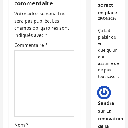
i
commentaire
se met
en place
o
Votre adresse e-mail ne
29/04/2026
sera pas publiée.
Les
n
champs obligatoires sont
Ça fait
indiqués avec
*
d
plaisir de
voir
Commentaire
*
’
quelqu’un
qui
a
assume de
ne pas
r
tout savoir.
t
i
Sandra
c
sur
La
rénovation
l
Nom
*
de la