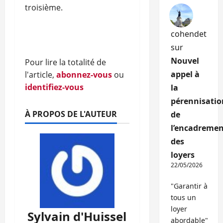
troisième.
cohendet
sur
Nouvel
Pour lire la totalité de
appel à
l'article,
abonnez-vous
ou
identifiez-vous
la
pérennisatio
À PROPOS DE L'AUTEUR
de
l’encadremen
des
loyers
22/05/2026
"Garantir à
tous un
loyer
Sylvain d'Huissel
abordable"