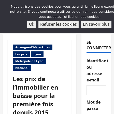
Aller
Nous utilisons des cookies pour vous garantir la meilleure expér
au
notre site. Si vous continuez à utiliser ce dernier, nous considé
contenu
vous acceptez l'utilisation des cookies.
ABONNEMENT
Ok
Refuser les cookies
En savoir plus
Menu
principal
SE
Auvergne-Rhône-Alpes
CONNECTER
Les prix
Lyon
Identifiant
Métropole de Lyon
ou
National
adresse
Les prix de
e-mail
l’immobilier en
baisse pour la
Mot de
première fois
passe
depuis 2015