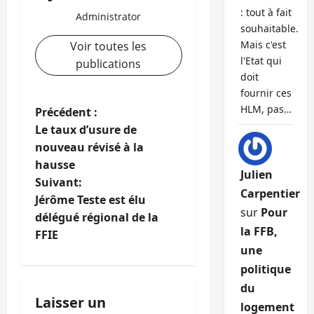
: tout à fait
Administrator
souhaitable.
Mais c'est
Voir toutes les
l'Etat qui
publications
doit
fournir ces
HLM, pas…
N
Précédent :
Le taux d’usure de
a
nouveau révisé à la
hausse
v
Julien
Suivant:
Carpentier
i
Jérôme Teste est élu
sur
Pour
délégué régional de la
g
la FFB,
FFIE
une
a
politique
t
du
Laisser un
logement