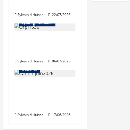
cessé»
Sylvain d'Huissel
22/07/2026
Abonnés
Les prix
Lyon
National
Légère contraction du
marché immobilier
selon Orpi
Sylvain d'Huissel
06/07/2026
Abonnés
Les prix
National
Pour la FNAIM,
«l’inquiétude persiste»
sur le marché
immobilier
Sylvain d'Huissel
17/06/2026