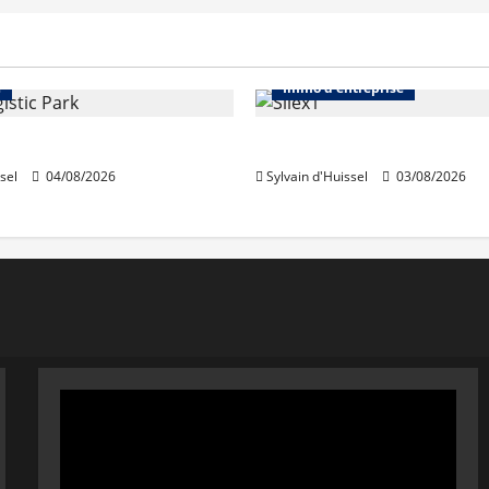
Immo d'entreprise
Abonnés
Bureaux
e
Immo d'entreprise
acquiert Segro
IWG acquiert Wojo
sel
04/08/2026
Sylvain d'Huissel
03/08/2026