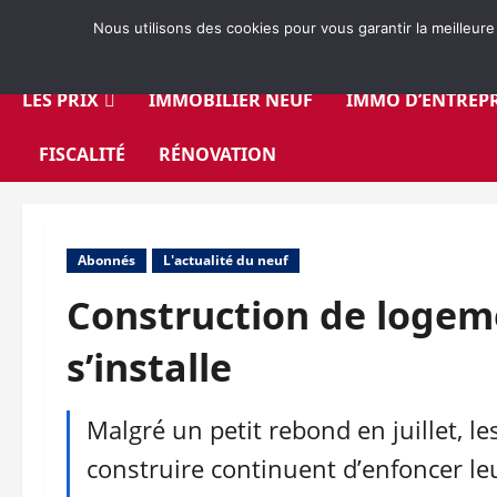
Aller
Nous utilisons des cookies pour vous garantir la meilleure
au
contenu
LES PRIX
IMMOBILIER NEUF
IMMO D’ENTREPR
FISCALITÉ
RÉNOVATION
Abonnés
L'actualité du neuf
Construction de logem
s’installe
Malgré un petit rebond en juillet, l
construire continuent d’enfoncer le