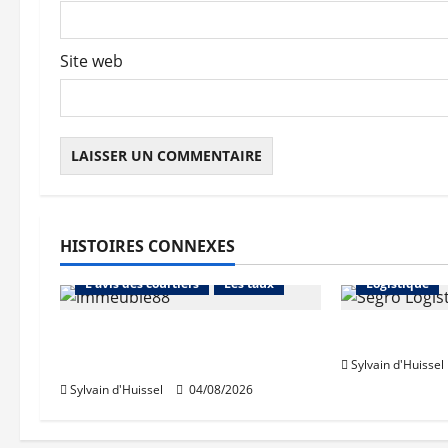
i
c
Site web
l
e
HISTOIRES CONNEXES
Abonnés
Financement
Abonnés
L'avis des courtiers
Les taux
Logistique
Les taux stables en août,
Prologis ac
après une hausse en juillet
Sylvain d'Huissel
Sylvain d'Huissel
04/08/2026