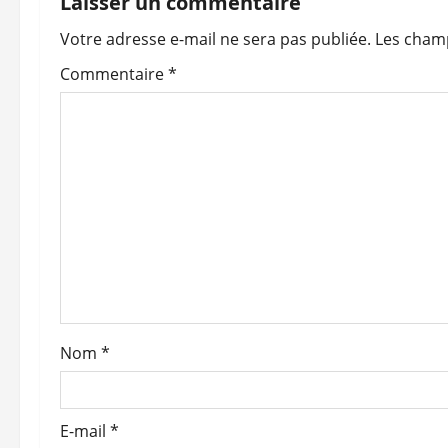
Laisser un commentaire
a
Votre adresse e-mail ne sera pas publiée.
Les champ
t
Commentaire
*
i
o
n
d
’
a
Nom
*
r
t
E-mail
*