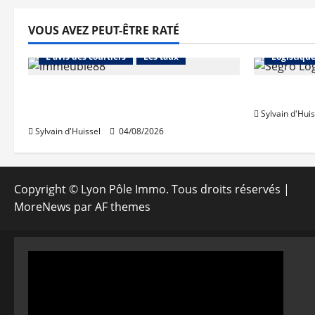
VOUS AVEZ PEUT-ÊTRE RATÉ
Abonnés
Financement
Abonnés
L'avis des courtiers
Les taux
Logistiqu
Les taux stables en août, après
Prologis 
une hausse en juillet
Sylvain d'Huis
Sylvain d'Huissel
04/08/2026
Copyright © Lyon Pôle Immo. Tous droits réservés
|
MoreNews
par AF themes