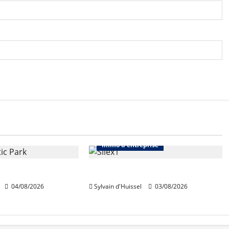
Immo d'entreprise
Abonnés
Bureaux
Immo d'entreprise
quiert Segro
IWG acquiert Wojo
04/08/2026
Sylvain d'Huissel
03/08/2026