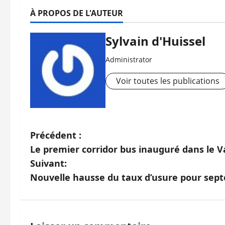
À PROPOS DE L'AUTEUR
Sylvain d'Huissel
Administrator
Voir toutes les publications
N
Précédent :
Le premier corridor bus inauguré dans le V
a
Suivant:
v
Nouvelle hausse du taux d’usure pour sep
i
g