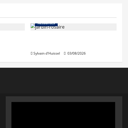
Actualités
Le « secteur Jaricot » du Jardin
du Rosaire rouvre au public
Sylvain d'Huissel
03/08/2026