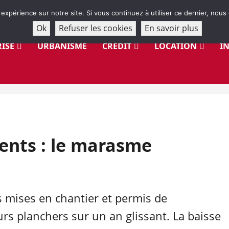
 expérience sur notre site. Si vous continuez à utiliser ce dernier, nous
Ok
Refuser les cookies
En savoir plus
ISE
URBANISME
CRÉDIT
LOCATION
I
ents : le marasme
es mises en chantier et permis de
urs planchers sur un an glissant. La baisse