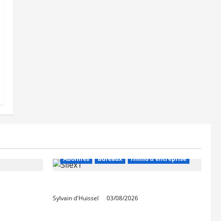
Abonnés
Bureaux
Immo d'entreprise
IWG acquiert Wojo
Sylvain d'Huissel
03/08/2026