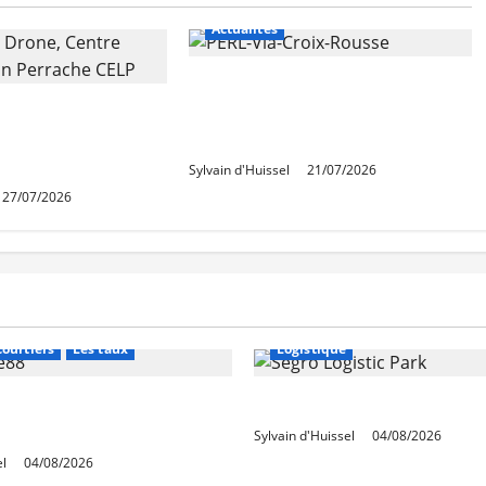
Actualités
Une nouvelle résidence en
 de rénovation
nue-propriété à la Croix-
 de Perrache
Rousse
e mardi
Sylvain d'Huissel
21/07/2026
27/07/2026
Financement
Abonnés
Immo d'entreprise
courtiers
Les taux
Logistique
stables en août, après
Prologis acquiert Segro
e en juillet
Sylvain d'Huissel
04/08/2026
el
04/08/2026