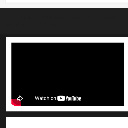
Copyright © Lyon Pôle Immo. Tous droits réservés
|
MoreNews
par AF themes
Qui sommes nous ? /
Avertissement légal /
Contact /