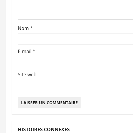
’
a
Nom
*
r
t
E-mail
*
i
c
Site web
l
e
HISTOIRES CONNEXES