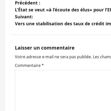
N
Précédent :
L’État se veut «à l’écoute des élus» pour l
a
Suivant:
v
Vers une stabilisation des taux de crédit i
i
g
Laisser un commentaire
a
Votre adresse e-mail ne sera pas publiée.
Les champ
t
Commentaire
*
i
o
n
d