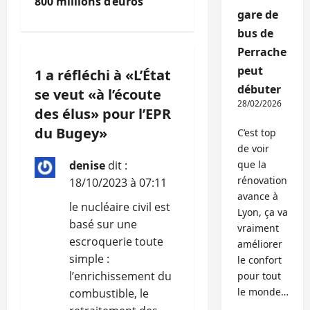
800 millions d’euros
a
gare de
bus de
t
Perrache
i
peut
1 a réfléchi à «
L’État
débuter
se veut «à l’écoute
o
28/02/2026
des élus» pour l’EPR
n
du Bugey
»
C’est top
de voir
d
denise
dit :
que la
’
rénovation
18/10/2023 à 07:11
avance à
le nucléaire civil est
a
Lyon, ça va
basé sur une
vraiment
r
escroquerie toute
améliorer
simple :
le confort
t
l’enrichissement du
pour tout
le monde…
combustible, le
i