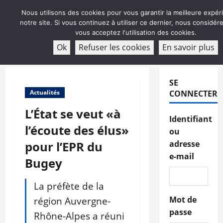
Aller
Nous utilisons des cookies pour vous garantir la meilleure expér
au
notre site. Si vous continuez à utiliser ce dernier, nous considé
contenu
vous acceptez l'utilisation des cookies.
ABONNEMENT
Ok
Refuser les cookies
En savoir plus
Menu
principal
SE
Actualités
CONNECTER
L’État se veut «à
Identifiant
l’écoute des élus»
ou
pour l’EPR du
adresse
e-mail
Bugey
La préfète de la
région Auvergne-
Mot de
passe
Rhône-Alpes a réuni