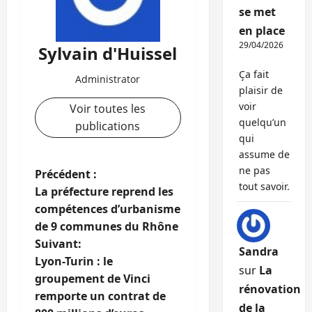
se met
en place
29/04/2026
Sylvain d'Huissel
Ça fait
Administrator
plaisir de
voir
Voir toutes les
quelqu’un
publications
qui
assume de
ne pas
N
Précédent :
tout savoir.
La préfecture reprend les
a
compétences d’urbanisme
de 9 communes du Rhône
v
Suivant:
Sandra
i
Lyon-Turin : le
sur
La
groupement de Vinci
rénovation
g
remporte un contrat de
de la