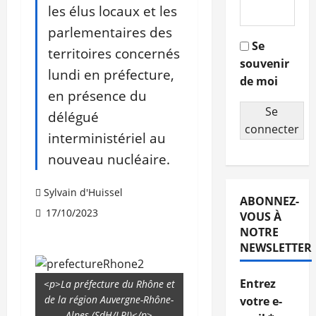
les élus locaux et les
parlementaires des
Se
territoires concernés
souvenir
lundi en préfecture,
de moi
en présence du
Se
délégué
connecter
interministériel au
nouveau nucléaire.
Sylvain d'Huissel
ABONNEZ-
17/10/2023
VOUS À
NOTRE
NEWSLETTER
Entrez
<p>La préfecture du Rhône et
de la région Auvergne-Rhône-
votre e-
Alpes (SdH/LPI)</p>