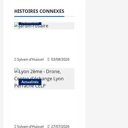
HISTOIRES CONNEXES
Actualités
Le « secteur Jaricot »
du Jardin du Rosaire
rouvre au public
Sylvain d'Huissel
03/08/2026
Actualités
Les travaux de
rénovation des
trémies de Perrache
débutent ce mardi
Sylvain d'Huissel
27/07/2026