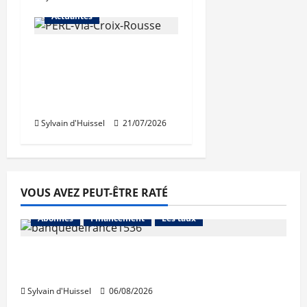
Actualités
Une nouvelle
résidence en nue-
propriété à la Croix-
Rousse
Sylvain d'Huissel
21/07/2026
VOUS AVEZ PEUT-ÊTRE RATÉ
Abonnés
Financement
Les taux
La production de crédit retrouve ses
niveaux d’octobre
Sylvain d'Huissel
06/08/2026
Abonnés
Financement
L'avis des courtiers