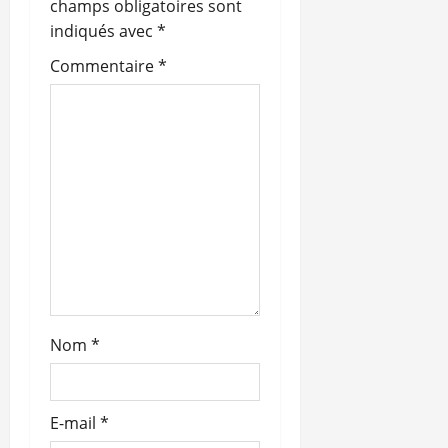
n
champs obligatoires sont
indiqués avec
*
d
Commentaire
*
’
a
r
t
i
c
l
Nom
*
e
E-mail
*