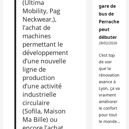
(Ultima
gare de
Mobility, Pag
bus de
Neckwear,),
Perrache
l’achat de
peut
machines
débuter
permettant le
28/02/2026
développement
C’est top
d’une nouvelle
de voir
ligne de
que la
rénovation
production
avance à
d’une activité
Lyon, ça va
industrielle
vraiment
circulaire
améliorer
le confort
(Sofila, Maison
pour tout
Ma Bille) ou
le monde…
encore l’achat