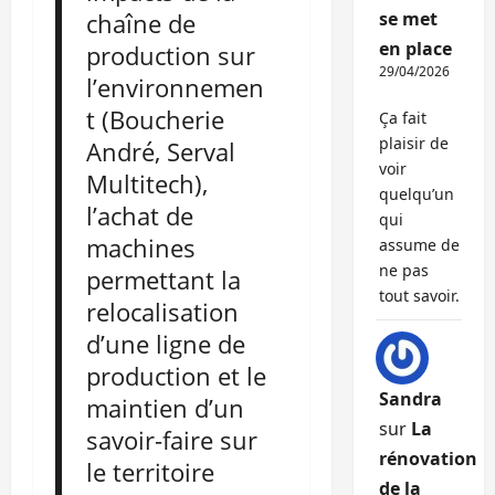
chaîne de
se met
en place
production sur
29/04/2026
l’environnemen
t (Boucherie
Ça fait
plaisir de
André, Serval
voir
Multitech),
quelqu’un
l’achat de
qui
machines
assume de
ne pas
permettant la
tout savoir.
relocalisation
d’une ligne de
production et le
Sandra
maintien d’un
sur
La
savoir-faire sur
rénovation
le territoire
de la