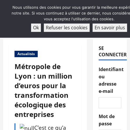
Aller
Nous utilisons des cookies pour vous garantir la meilleure expér
au
notre site. Si vous continuez à utiliser ce dernier, nous considé
contenu
vous acceptez l'utilisation des cookies.
ABONNEMENT
Ok
Refuser les cookies
En savoir plus
Menu
principal
SE
Actualités
CONNECTER
Métropole de
Identifiant
Lyon : un million
ou
d’euros pour la
adresse
e-mail
transformation
écologique des
entreprises
Mot de
passe
C’est ce qu’a