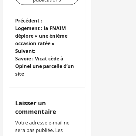
N
Précédent :
Logement : la FNAIM
a
déplore « une énième
occasion ratée »
v
Suivant:
i
Savoie : Vicat cède à
Opinel une parcelle d’un
g
site
a
t
Laisser un
i
commentaire
o
Votre adresse e-mail ne
sera pas publiée.
Les