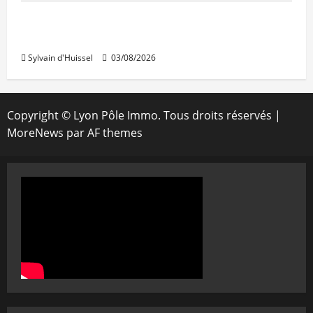
Le « secteur Jaricot » du Jardin du Rosaire
rouvre au public
Sylvain d'Huissel
03/08/2026
Copyright © Lyon Pôle Immo. Tous droits réservés
|
MoreNews
par AF themes