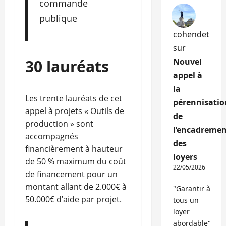
commande
publique
cohendet
sur
30 lauréats
Nouvel
appel à
la
Les trente lauréats de cet
pérennisatio
appel à projets « Outils de
de
production » sont
l’encadremen
accompagnés
des
financièrement à hauteur
loyers
de 50 % maximum du coût
22/05/2026
de financement pour un
montant allant de 2.000€ à
"Garantir à
50.000€ d’aide par projet.
tous un
loyer
abordable"