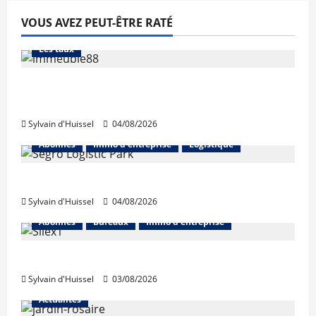
VOUS AVEZ PEUT-ÊTRE RATÉ
Abonnés
Financement
L'avis des courtiers
Les taux
Les taux stables en août, après une
hausse en juillet
Sylvain d'Huissel
04/08/2026
Abonnés
Immo d'entreprise
Logistique
Prologis acquiert Segro
Sylvain d'Huissel
04/08/2026
Abonnés
Bureaux
Immo d'entreprise
IWG acquiert Wojo
Sylvain d'Huissel
03/08/2026
Actualités