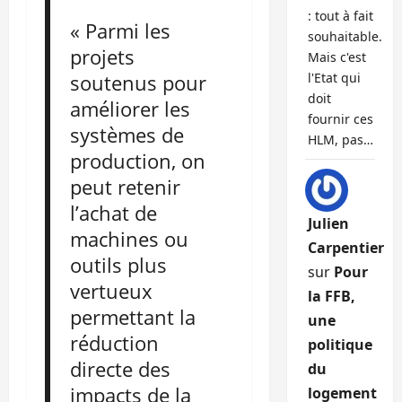
: tout à fait
« Parmi les
souhaitable.
projets
Mais c'est
soutenus pour
l'Etat qui
doit
améliorer les
fournir ces
systèmes de
HLM, pas…
production, on
peut retenir
l’achat de
Julien
machines ou
Carpentier
outils plus
sur
Pour
vertueux
la FFB,
permettant la
une
réduction
politique
directe des
du
impacts de la
logement