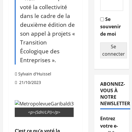
voté la collectivité
dans le cadre de la
Se
deuxième édition de
souvenir
son appel à projets «
de moi
Transition
Se
Écologique des
connecter
Entreprises ».
Sylvain d'Huissel
21/10/2023
ABONNEZ-
VOUS À
NOTRE
NEWSLETTER
<p>(SdH/LPI)</p>
Entrez
votre e-
C’est ce qu’a voté la