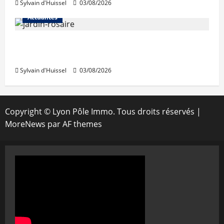
Sylvain d'Huissel
03/08/2026
Actualités
Le « secteur Jaricot » du Jardin du Rosaire
rouvre au public
Sylvain d'Huissel
03/08/2026
Copyright © Lyon Pôle Immo. Tous droits réservés
|
MoreNews
par AF themes