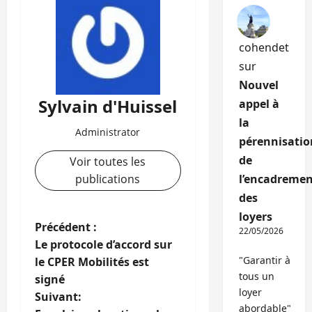
cohendet
sur
Nouvel
Sylvain d'Huissel
appel à
la
Administrator
pérennisatio
de
Voir toutes les
publications
l’encadremen
des
loyers
N
Précédent :
22/05/2026
Le protocole d’accord sur
a
"Garantir à
le CPER Mobilités est
tous un
signé
v
loyer
Suivant:
abordable"