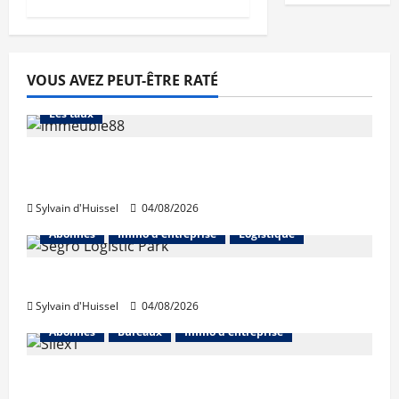
VOUS AVEZ PEUT-ÊTRE RATÉ
Abonnés
Financement
L'avis des courtiers
Les taux
Les taux stables en août, après une
hausse en juillet
Sylvain d'Huissel
04/08/2026
Abonnés
Immo d'entreprise
Logistique
Prologis acquiert Segro
Sylvain d'Huissel
04/08/2026
Abonnés
Bureaux
Immo d'entreprise
IWG acquiert Wojo