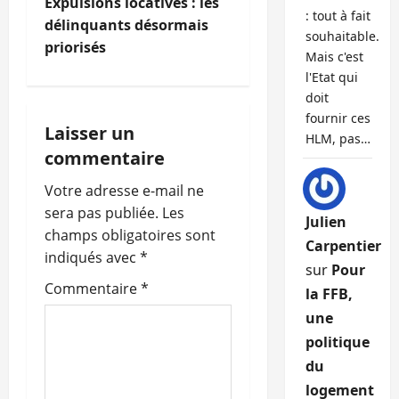
i
Expulsions locatives : les
: tout à fait
délinquants désormais
souhaitable.
g
priorisés
Mais c'est
a
l'Etat qui
doit
t
fournir ces
Laisser un
HLM, pas…
i
commentaire
o
Votre adresse e-mail ne
sera pas publiée.
Les
Julien
n
champs obligatoires sont
Carpentier
indiqués avec
*
d
sur
Pour
Commentaire
*
la FFB,
’
une
a
politique
du
r
logement