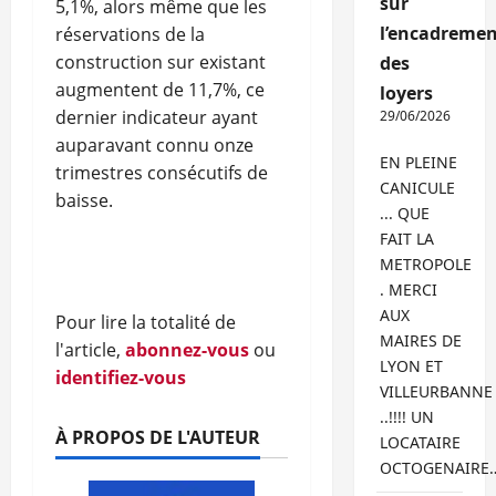
sur
5,1%, alors même que les
l’encadremen
réservations de la
construction sur existant
des
augmentent de 11,7%, ce
loyers
dernier indicateur ayant
29/06/2026
auparavant connu onze
EN PLEINE
trimestres consécutifs de
CANICULE
baisse.
... QUE
FAIT LA
METROPOLE
. MERCI
AUX
Pour lire la totalité de
MAIRES DE
l'article,
abonnez-vous
ou
LYON ET
identifiez-vous
VILLEURBANNE
..!!!! UN
À PROPOS DE L'AUTEUR
LOCATAIRE
OCTOGENAIRE