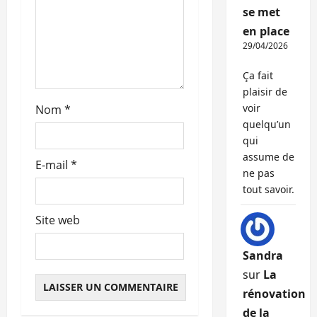
t
se met
en place
i
29/04/2026
c
Ça fait
plaisir de
l
voir
Nom
*
quelqu’un
e
qui
assume de
E-mail
*
ne pas
tout savoir.
Site web
Sandra
sur
La
rénovation
de la