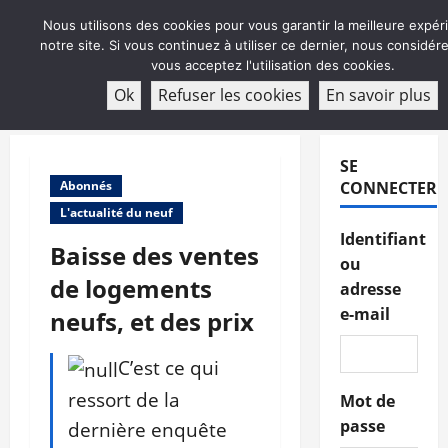
Aller
Nous utilisons des cookies pour vous garantir la meilleure expér
au
notre site. Si vous continuez à utiliser ce dernier, nous considé
contenu
vous acceptez l'utilisation des cookies.
ABONNEMENT
Ok
Refuser les cookies
En savoir plus
Menu
principal
SE
Abonnés
CONNECTER
L'actualité du neuf
Identifiant
Baisse des ventes
ou
de logements
adresse
e-mail
neufs, et des prix
C’est ce qui
ressort de la
Mot de
passe
dernière enquête