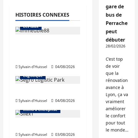
Abonnés
gare de
Financement
HISTOIRES CONNEXES
bus de
L'avis des courtiers
Perrache
Les taux
peut
débuter
Les taux stables en
28/02/2026
août, après une
hausse en juillet
C’est top
Abonnés
de voir
Sylvain d'Huissel
04/08/2026
Immo d'entreprise
que la
Logistique
rénovation
avance à
Prologis acquiert Segro
Lyon, ça va
Sylvain d'Huissel
04/08/2026
Abonnés
Bureaux
vraiment
améliorer
Immo d'entreprise
le confort
pour tout
IWG acquiert Wojo
le monde…
Sylvain d'Huissel
03/08/2026