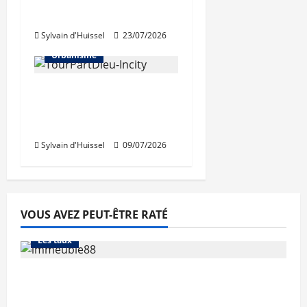
bureau de la FNAU
Sylvain d'Huissel
23/07/2026
Urbanisme
Béatrice de Montille,
nouvelle présidente de
la SPL Lyon Part-Dieu
Sylvain d'Huissel
09/07/2026
VOUS AVEZ PEUT-ÊTRE RATÉ
Abonnés
Financement
L'avis des courtiers
Les taux
Les taux stables en août, après une
hausse en juillet