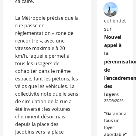
calcaire.
La Métropole précise que la
cohendet
rue passe en
sur
règlementation « zone de
Nouvel
rencontre », avec une
appel à
vitesse maximale à 20
la
km/h, laquelle permet à
pérennisatio
tous les usagers de
de
cohabiter dans le même
l’encadremen
espace, tant les piétons, les
vélos que les véhicules. La
des
collectivité note que le sens
loyers
de circulation de la rue a
22/05/2026
été inversé : les voitures
"Garantir à
cheminent désormais
tous un
depuis la place des
loyer
Jacobins vers la place
abordable"