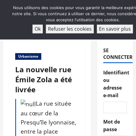
Aller
Nous utilisons des cookies pour vous garantir la meilleure expér
au
notre site. Si vous continuez à utiliser ce dernier, nous considé
contenu
vous acceptez l'utilisation des cookies.
ABONNEMENT
Ok
Refuser les cookies
En savoir plus
Menu
principal
SE
Urbanisme
CONNECTER
La nouvelle rue
Identifiant
Émile Zola a été
ou
livrée
adresse
e-mail
La rue située
au cœur de la
Presqu’île lyonnaise,
Mot de
passe
entre la place