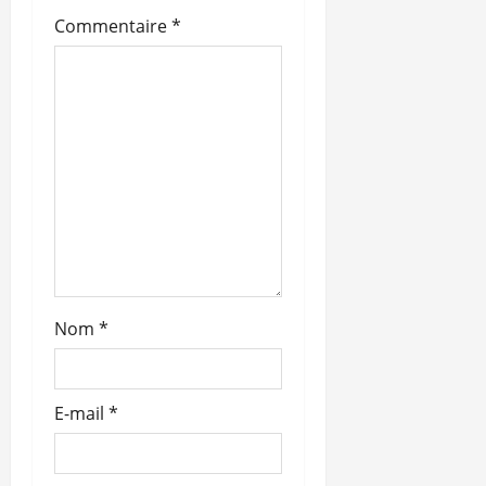
d
Commentaire
*
’
a
r
t
i
c
l
Nom
*
e
E-mail
*