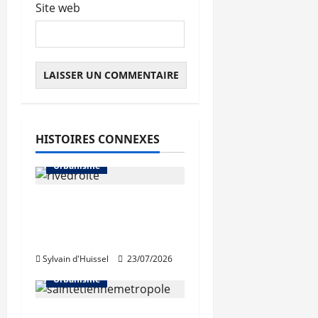
Site web
HISTOIRES CONNEXES
Urbanisme
La Métropole de Lyon
abandonne le projet
Rive droite du Rhône
Sylvain d'Huissel
23/07/2026
Urbanisme
Régis Juanico élu au