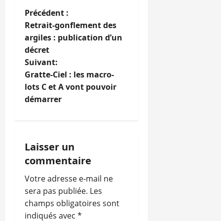
N
Précédent :
Retrait-gonflement des
a
argiles : publication d’un
décret
v
Suivant:
i
Gratte-Ciel : les macro-
lots C et A vont pouvoir
g
démarrer
a
t
Laisser un
i
commentaire
o
Votre adresse e-mail ne
sera pas publiée.
Les
n
champs obligatoires sont
indiqués avec
*