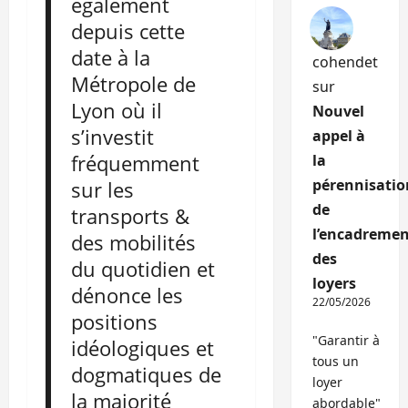
également
depuis cette
date à la
cohendet
Métropole de
sur
Lyon où il
Nouvel
s’investit
appel à
fréquemment
la
pérennisatio
sur les
de
transports &
l’encadremen
des mobilités
des
du quotidien et
loyers
dénonce les
22/05/2026
positions
"Garantir à
idéologiques et
tous un
dogmatiques de
loyer
la majorité
abordable"