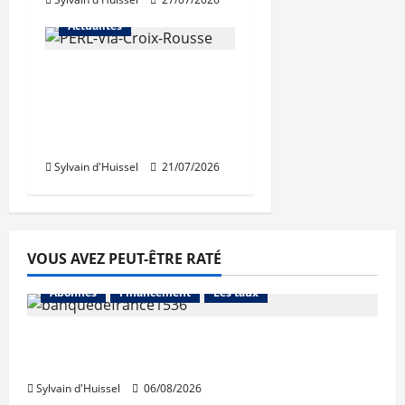
Actualités
Une nouvelle
résidence en nue-
propriété à la Croix-
Rousse
Sylvain d'Huissel
21/07/2026
VOUS AVEZ PEUT-ÊTRE RATÉ
Abonnés
Financement
Les taux
La production de crédit retrouve ses
niveaux d’octobre
Sylvain d'Huissel
06/08/2026
Abonnés
Financement
L'avis des courtiers