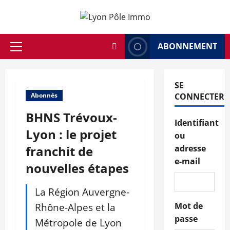
Aller
au
contenu
ABONNEMENT
Menu
principal
SE
Abonnés
CONNECTER
BHNS Trévoux-
Identifiant
Lyon : le projet
ou
franchit de
adresse
e-mail
nouvelles étapes
La Région Auvergne-
Rhône-Alpes et la
Mot de
passe
Métropole de Lyon