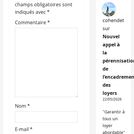
n
champs obligatoires sont
indiqués avec
*
d
cohendet
Commentaire
*
’
sur
Nouvel
a
appel à
r
la
pérennisatio
t
de
i
l’encadremen
des
c
loyers
22/05/2026
l
Nom
*
"Garantir à
e
tous un
loyer
E-mail
*
abordable"