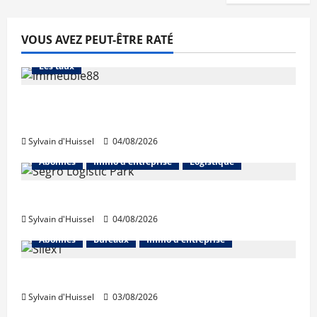
VOUS AVEZ PEUT-ÊTRE RATÉ
Abonnés
Financement
L'avis des courtiers
Les taux
Les taux stables en août, après une
hausse en juillet
Sylvain d'Huissel
04/08/2026
Abonnés
Immo d'entreprise
Logistique
Prologis acquiert Segro
Sylvain d'Huissel
04/08/2026
Abonnés
Bureaux
Immo d'entreprise
IWG acquiert Wojo
Sylvain d'Huissel
03/08/2026