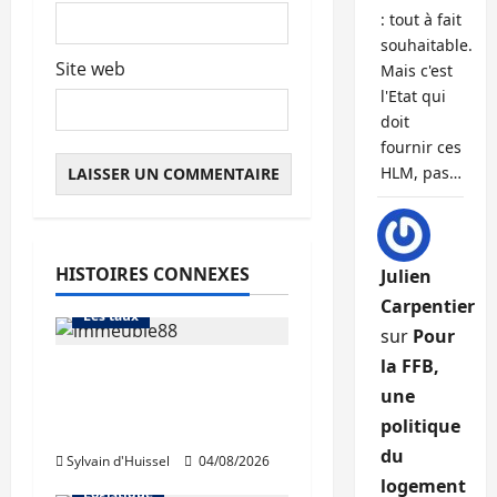
: tout à fait
souhaitable.
Site web
Mais c'est
l'Etat qui
doit
fournir ces
HLM, pas…
Abonnés
Financement
HISTOIRES CONNEXES
Julien
L'avis des courtiers
Carpentier
Les taux
sur
Pour
la FFB,
Les taux stables en
une
août, après une
politique
hausse en juillet
Abonnés
du
Sylvain d'Huissel
04/08/2026
Immo d'entreprise
logement
Logistique