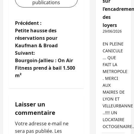
sur
publications
l’encadremen
des
N
Précédent :
loyers
Petite hausse des
29/06/2026
a
réservations pour
EN PLEINE
Kaufman & Broad
v
CANICULE
Suivant:
... QUE
i
Bourgoin-Jallieu : On Air
FAIT LA
Fitness prend à bail 1.500
METROPOLE
g
m²
. MERCI
a
AUX
MAIRES DE
t
LYON ET
Laisser un
VILLEURBANNE
i
commentaire
..!!!! UN
LOCATAIRE
o
Votre adresse e-mail ne
OCTOGENAIRE
sera pas publiée.
Les