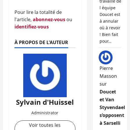
travaille de
l équipe
Pour lire la totalité de
Doucet est
l'article,
abonnez-vous
ou
à annular
identifiez-vous
où à revoir
! Bien fait
pour…
À PROPOS DE L'AUTEUR
Pierre
Masson
sur
Doucet
et Van
Sylvain d'Huissel
Styvendael
Administrator
s’opposent
à Sarselli
Voir toutes les