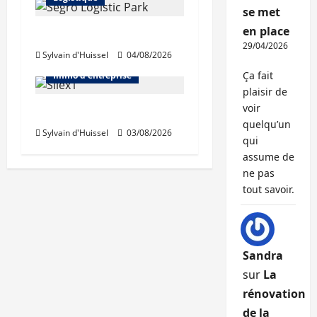
se met
en place
Prologis acquiert Segro
29/04/2026
Sylvain d'Huissel
04/08/2026
Abonnés
Bureaux
Ça fait
Immo d'entreprise
plaisir de
voir
IWG acquiert Wojo
quelqu’un
Sylvain d'Huissel
03/08/2026
qui
assume de
ne pas
tout savoir.
Sandra
sur
La
rénovation
de la