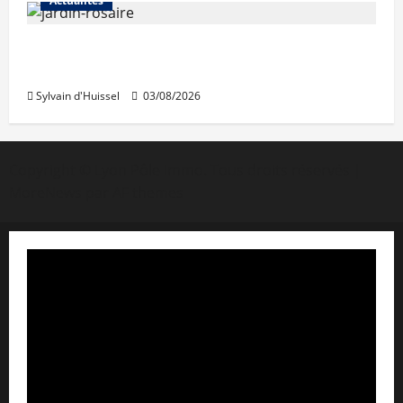
Actualités
Le « secteur Jaricot » du Jardin du Rosaire
rouvre au public
Sylvain d'Huissel
03/08/2026
Copyright © Lyon Pôle Immo. Tous droits réservés
|
MoreNews
par AF themes