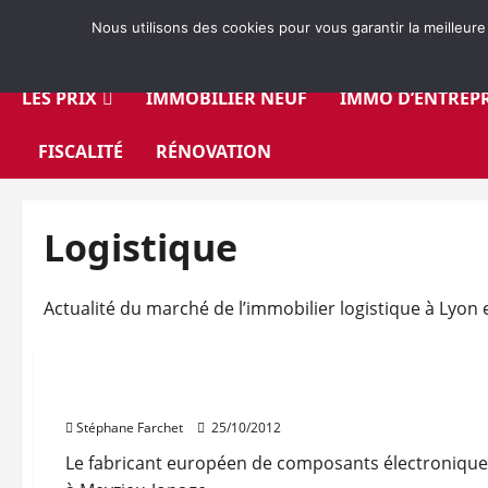
Aller
Nous utilisons des cookies pour vous garantir la meilleure
au
contenu
LES PRIX
IMMOBILIER NEUF
IMMO D’ENTREPR
FISCALITÉ
RÉNOVATION
Logistique
Actualité du marché de l’immobilier logistique à Lyon 
Bureaux
Immo d'entreprise
Logistique
Jonage : le siège de Würth Elektronik livré
Stéphane Farchet
25/10/2012
Le fabricant européen de composants électroniques 