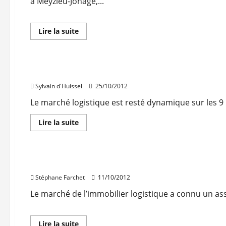
à Meyzieu-Jonage,...
En
Lire la suite
savoir
Immo d'entreprise
plus
Logistique
sur
Jonage
:
Logistique : peu de vacance en région lyonnaise
le
siège
Sylvain d'Huissel
25/10/2012
de
Würth
Elektronik
Le marché logistique est resté dynamique sur les 9 
livré
En
Lire la suite
savoir
Immo d'entreprise
plus
Logistique
sur
Logistique
:
Logistique : 300.000 m² depuis neuf mois sur le 
peu
de
Stéphane Farchet
11/10/2012
vacance
en
région
Le marché de l’immobilier logistique a connu un ass
lyonnaise
En
Lire la suite