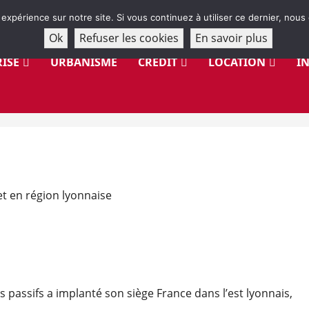
 expérience sur notre site. Si vous continuez à utiliser ce dernier, nous
Ok
Refuser les cookies
En savoir plus
ISE
URBANISME
CRÉDIT
LOCATION
I
et en région lyonnaise
passifs a implanté son siège France dans l’est lyonnais,