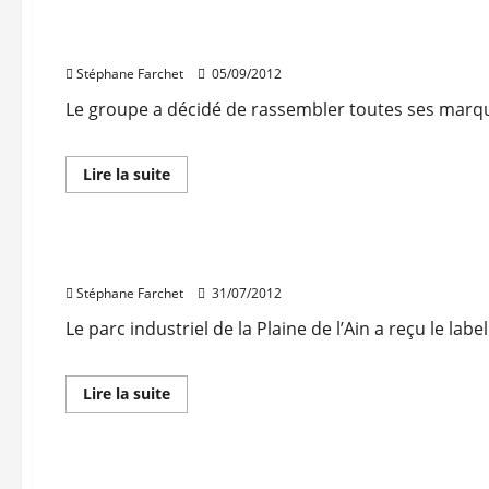
UGL réorganise ses marques
Stéphane Farchet
05/09/2012
Le groupe a décidé de rassembler toutes ses marque
En
Lire la suite
savoir
Immo d'entreprise
plus
Locaux d'activités
Logistique
sur
UGL
réorganise
PIPA : le parc reçoit le label Lucie
ses
marques
Stéphane Farchet
31/07/2012
Le parc industriel de la Plaine de l’Ain a reçu le lab
En
Lire la suite
savoir
plus
sur
PIPA
:
le