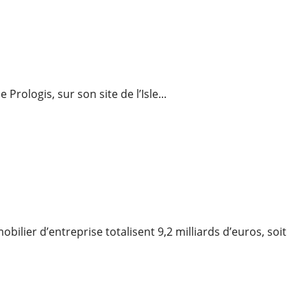
il 20 300 m2
Prologis, sur son site de l’Isle...
istique
% au 3ème trimestre
bilier d’entreprise totalisent 9,2 milliards d’euros, soit