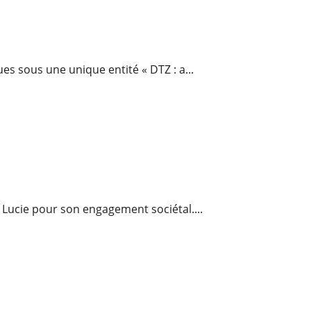
Saint-
Priest
:
CDAL
prend
à
bail
s sous une unique entité « DTZ : a...
5
700m²
el Lucie pour son engagement sociétal....
2 transactions en locaux d’activités et entrepôts