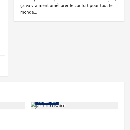
ça va vraiment améliorer le confort pour tout le
monde…
Actualités
Le « secteur Jaricot » du Jardin
du Rosaire rouvre au public