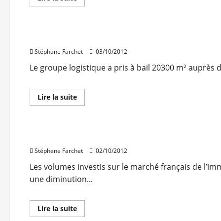
savoir
Immo d'entreprise
plus
Logistique
sur
Logistique
:
L’Isle d’Abeau : Norbert Dentressangle prend à ba
300.000
m²
Stéphane Farchet
03/10/2012
depuis
neuf
mois
Le groupe logistique a pris à bail 20300 m² auprès de 
sur
le
marché
lyonnais
En
Lire la suite
savoir
Bureaux
plus
Immo d'entreprise
Locaux d'activités
Log
sur
L’Isle
d’Abeau
Investissement en immobilier d’entreprise : -25
:
Norbert
Stéphane Farchet
02/10/2012
Dentressangle
prend
à
Les volumes investis sur le marché français de l’immo
bail
une diminution...
20
300
m2
En
Lire la suite
savoir