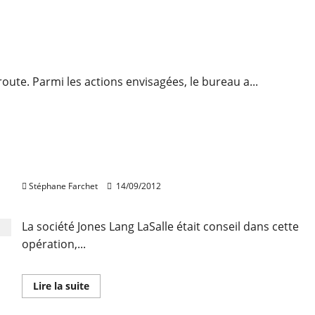
route. Parmi les actions envisagées, le bureau a...
Saint-Priest : CDAL prend à bail 5 700m²
Stéphane Farchet
14/09/2012
La société Jones Lang LaSalle était conseil dans cette
opération,...
En
Lire la suite
savoir
istique
plus
sur