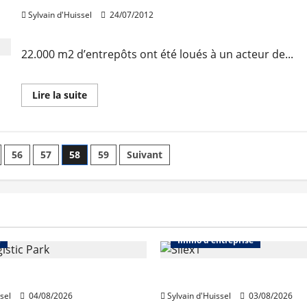
Sylvain d'Huissel
24/07/2012
22.000 m2 d’entrepôts ont été loués à un acteur de...
En
Lire la suite
savoir
plus
sur
2
transactions
en
56
57
58
59
Suivant
locaux
d’activités
et
entrepôts
Immo d'entreprise
Abonnés
Bureaux
e
Immo d'entreprise
acquiert Segro
IWG acquiert Wojo
sel
04/08/2026
Sylvain d'Huissel
03/08/2026