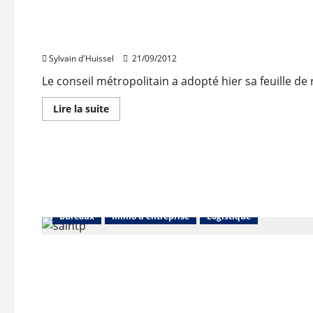
Immo d'entreprise
plus
Logistique
sur
Investissement
en
Le pôle métropolitain dévoile sa feuille de route
immobilier
d’entreprise
Sylvain d'Huissel
21/09/2012
:
-25%
au
Le conseil métropolitain a adopté hier sa feuille de 
3ème
trimestre
En
Lire la suite
savoir
plus
sur
Le
pôle
métropolitain
dévoile
sa
feuille
de
route
Bureaux
Immo d'entreprise
Logistique
Bureaux
Immo d'entreprise
Locaux d'activités
Log