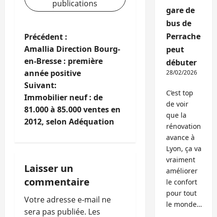
publications
gare de
bus de
N
Perrache
Précédent :
Amallia Direction Bourg-
peut
a
en-Bresse : première
débuter
année positive
28/02/2026
v
Suivant:
C’est top
i
Immobilier neuf : de
de voir
81.000 à 85.000 ventes en
que la
g
2012, selon Adéquation
rénovation
a
avance à
Lyon, ça va
t
vraiment
Laisser un
améliorer
i
commentaire
le confort
pour tout
o
Votre adresse e-mail ne
le monde…
sera pas publiée.
Les