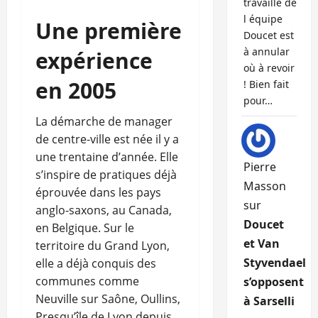
travaille de
l équipe
Une première
Doucet est
à annular
expérience
où à revoir
en 2005
! Bien fait
pour…
La démarche de manager
de centre-ville est née il y a
une trentaine d’année. Elle
Pierre
s’inspire de pratiques déjà
Masson
éprouvée dans les pays
sur
anglo-saxons, au Canada,
Doucet
en Belgique. Sur le
et Van
territoire du Grand Lyon,
Styvendael
elle a déjà conquis des
communes comme
s’opposent
Neuville sur Saône, Oullins,
à Sarselli
Presqu’île de Lyon depuis