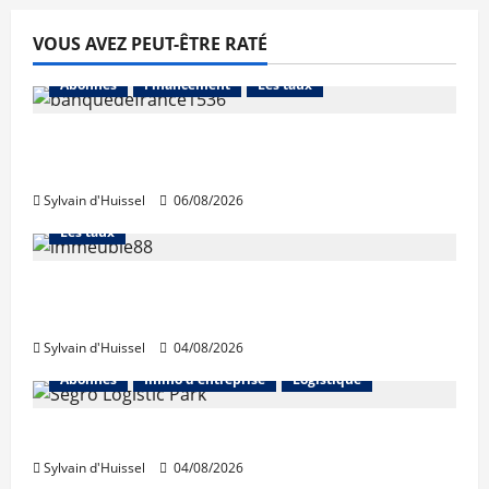
VOUS AVEZ PEUT-ÊTRE RATÉ
Abonnés
Financement
Les taux
La production de crédit retrouve ses
niveaux d’octobre
Sylvain d'Huissel
06/08/2026
Abonnés
Financement
L'avis des courtiers
Les taux
Les taux stables en août, après une
hausse en juillet
Sylvain d'Huissel
04/08/2026
Abonnés
Immo d'entreprise
Logistique
Prologis acquiert Segro
Sylvain d'Huissel
04/08/2026