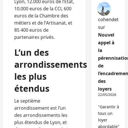
Lyon, 12.000 euros de l’Etat,
10.000 euros de la CCI, 600
euros de la Chambre des
cohendet
métiers et de l’Artisanat, et
sur
85 400 euros de
Nouvel
partenaires privés.
appel à
L’un des
la
pérennisatio
arrondissements
de
l’encadremen
les plus
des
étendus
loyers
22/05/2026
Le septième
"Garantir à
arrondissement est l’un
tous un
des arrondissements les
loyer
plus étendus de Lyon, et
abordable"