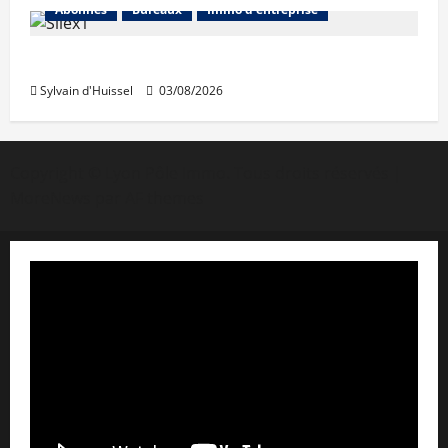
Abonnés
Bureaux
Immo d'entreprise
IWG acquiert Wojo
Sylvain d'Huissel
03/08/2026
Copyright © Lyon Pôle Immo. Tous droits réservés
|
MoreNews
par AF themes