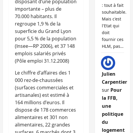
disposant d’une population
: tout à fait
importante – plus de
souhaitable.
70.000 habitants. Il
Mais c'est
regroupe 1,9 % de la
l'Etat qui
superficie du Grand Lyon
doit
pour 5,5 % de la population
fournir ces
(Insee—RP 2006), et 37 148
HLM, pas…
emplois salariés privés
(Pôle emploi 31.12.2008)
Le chiffre d’affaires des 1
Julien
000 rez-de-chaussées
Carpentier
(surfaces commerciales et
sur
Pour
artisanales) est estimé à
la FFB,
164 millions d’euros. Il
une
dispose de 178 commerces
politique
alimentaires et 301 non
du
alimentaires, 22 grandes
logement
surfaces, 6 marchés dont 3