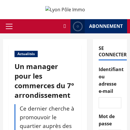
Aller
au
contenu
ABONNEMENT
Menu
principal
SE
Actualités
CONNECTER
Un manager
Identifiant
pour les
ou
commerces du 7°
adresse
e-mail
arrondissement
Ce dernier cherche à
promouvoir le
Mot de
passe
quartier auprès des