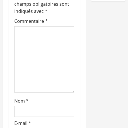
n
champs obligatoires sont
indiqués avec
*
d
Commentaire
*
’
a
r
t
i
c
l
Nom
*
e
E-mail
*