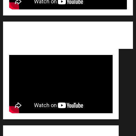
Qui sommes nous ? /
Avertissement légal /
Contact
/
Conditions générales de vente /
Partenaires /