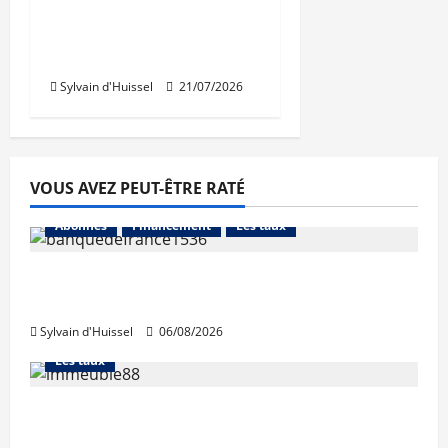
résidence en nue-
propriété à la Croix-
Rousse
Sylvain d'Huissel
21/07/2026
VOUS AVEZ PEUT-ÊTRE RATÉ
Abonnés
Financement
Les taux
La production de crédit retrouve ses
niveaux d’octobre
Sylvain d'Huissel
06/08/2026
Abonnés
Financement
L'avis des courtiers
Les taux
Les taux stables en août, après une
hausse en juillet