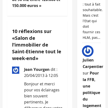
i
: tout à fait
150.000 euros »
g
souhaitable.
Mais c'est
a
l'Etat qui
doit
t
10 réflexions sur
fournir ces
«
Salon de
HLM, pas…
i
l’immobilier de
o
Saint-Etienne tout le
week-end
»
n
Julien
Carpentier
Jean Yourgen
dit :
d
sur
Pour
20/04/2013 à 12:05
la FFB,
’
Bonjour et merci
une
pour vos éclairages
a
politique
bien souvent
du
r
pertinents. Je
logement