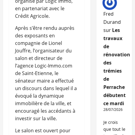
organisé par Logic Immo,
en partenariat avec le
Fred
Crédit Agricole.
Durand
Après s’être rendu auprès
sur
Les
des exposants en
travaux
compagnie de Lionel
de
Jouffre, l’organisateur du
rénovation
salon et directeur de
des
l’agence Logic-Immo.com
trémies
de Saint-Etienne, le
de
sénateur maire a effectué
Perrache
un discours dans lequel il a
débutent
évoqué la dynamique
immobilière de la ville, et
ce mardi
28/07/2026
encouragé les accédants à
investir sur la ville.
Je crois
que tout le
Le salon est ouvert pour