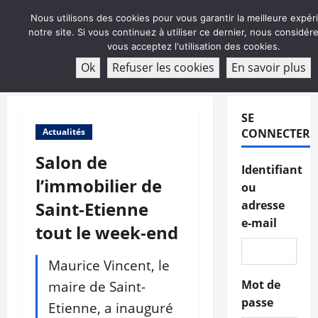
Aller
Nous utilisons des cookies pour vous garantir la meilleure expér
au
notre site. Si vous continuez à utiliser ce dernier, nous considé
contenu
vous acceptez l'utilisation des cookies.
ABONNEMENT
Ok
Refuser les cookies
En savoir plus
Menu
principal
SE
Actualités
CONNECTER
Salon de
Identifiant
l’immobilier de
ou
Saint-Etienne
adresse
e-mail
tout le week-end
Maurice Vincent, le
maire de Saint-
Mot de
passe
Etienne, a inauguré