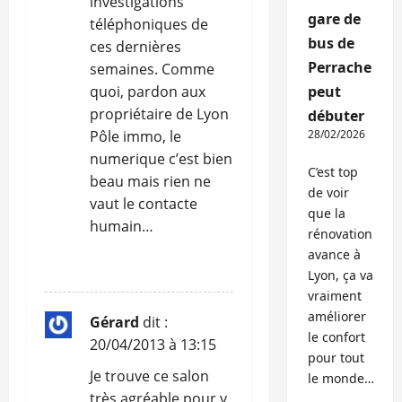
investigations
gare de
téléphoniques de
bus de
ces dernières
Perrache
semaines. Comme
quoi, pardon aux
peut
propriétaire de Lyon
débuter
Pôle immo, le
28/02/2026
numerique c’est bien
C’est top
beau mais rien ne
de voir
vaut le contacte
que la
humain…
rénovation
avance à
RÉPONDRE
Lyon, ça va
vraiment
améliorer
Gérard
dit :
le confort
20/04/2013 à 13:15
pour tout
Je trouve ce salon
le monde…
très agréable pour y