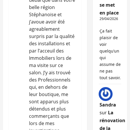
débarque dans votre
t
se met
belle région
en place
Stéphanoise et
i
29/04/2026
j’avoue avoir été
c
agreablement
Ça fait
surpris par la qualité
plaisir de
l
des installations et
voir
par l’acceuil des
quelqu’un
e
Immobiliers lors de
qui
assume de
ma visite sur ce
ne pas
salon. J’y ais trouvé
tout savoir.
des Professionnels
qui, en dehors de
leur boutique, me
sont apparus plus
Sandra
détendus et plus
sur
La
commerçants que
rénovation
lors de mes
de la