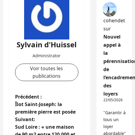
cohendet
sur
Nouvel
Sylvain d'Huissel
appel à
la
Administrator
pérennisatio
Voir toutes les
de
publications
l’encadremen
des
loyers
N
Précédent :
22/05/2026
Îlot Saint-Joseph: la
a
première pierre est posée
"Garantir à
Suivant:
tous un
v
Sud Loire : « une maison
loyer
abordable"
de 90 m2 entre 120.000 et