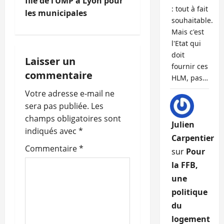
file de l’UMP à Lyon pour
g
: tout à fait
les municipales
souhaitable.
a
Mais c'est
l'Etat qui
t
doit
Laisser un
fournir ces
i
commentaire
HLM, pas…
o
Votre adresse e-mail ne
sera pas publiée.
Les
n
champs obligatoires sont
Julien
indiqués avec
*
d
Carpentier
Commentaire
*
sur
Pour
’
la FFB,
a
une
politique
r
du
t
logement