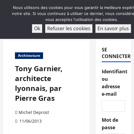
Aller
Nous utilisons des cookies pour vous garantir la meilleure expér
au
notre site. Si vous continuez à utiliser ce dernier, nous considé
contenu
vous acceptez l'utilisation des cookies.
ABONNEMENT
Ok
Refuser les cookies
En savoir plus
Menu
principal
SE
Architecture
CONNECTER
Tony Garnier,
Identifiant
architecte
ou
lyonnais, par
adresse
e-mail
Pierre Gras
Michel Deprost
Mot de
11/06/2013
passe