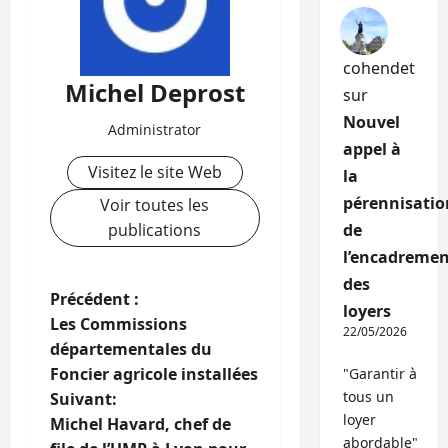
cohendet
Michel Deprost
sur
Nouvel
Administrator
appel à
Visitez le site Web
la
pérennisatio
Voir toutes les
publications
de
l’encadremen
des
N
Précédent :
loyers
Les Commissions
22/05/2026
a
départementales du
Foncier agricole installées
"Garantir à
v
tous un
Suivant:
loyer
i
Michel Havard, chef de
abordable"