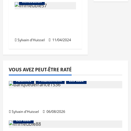
Rénovation
Une nouvelle charte
lyonnaise du
ravalement de façade
Sylvain d'Huissel
11/04/2024
VOUS AVEZ PEUT-ÊTRE RATÉ
Abonnés
Financement
Les taux
La production de crédit retrouve ses
niveaux d’octobre
Sylvain d'Huissel
06/08/2026
Abonnés
Financement
L'avis des courtiers
Les taux