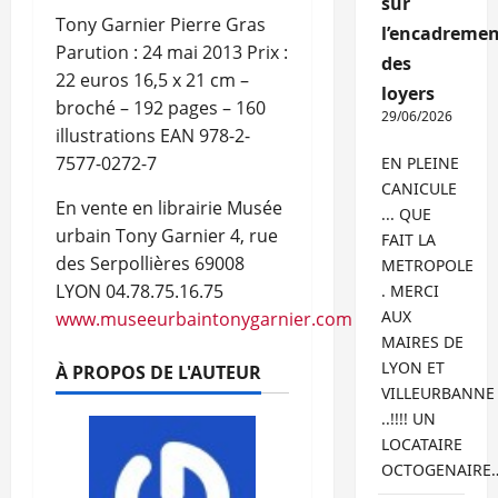
sur
Tony Garnier Pierre Gras
l’encadremen
Parution : 24 mai 2013 Prix :
des
22 euros 16,5 x 21 cm –
loyers
broché – 192 pages – 160
29/06/2026
illustrations EAN 978-2-
7577-0272-7
EN PLEINE
CANICULE
En vente en librairie Musée
... QUE
urbain Tony Garnier 4, rue
FAIT LA
des Serpollières 69008
METROPOLE
LYON 04.78.75.16.75
. MERCI
AUX
www.museeurbaintonygarnier.com
MAIRES DE
LYON ET
À PROPOS DE L'AUTEUR
VILLEURBANNE
..!!!! UN
LOCATAIRE
OCTOGENAIRE