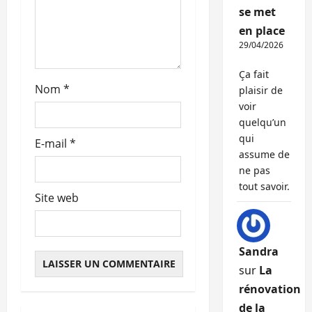
se met
i
en place
29/04/2026
c
Ça fait
l
Nom
*
plaisir de
voir
e
quelqu’un
qui
E-mail
*
assume de
ne pas
tout savoir.
Site web
Sandra
sur
La
rénovation
de la