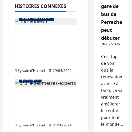
HISTOIRES CONNEXES
gare de
Architecture
bus de
Logement social
Perrache
peut
Le dépôt de
débuter
candidature ouvert
28/02/2026
pour le prix
d’architecture du
C’est top
projet citoyen
de voir
que la
Sylvain d'Huissel
29/04/2026
Abonnés
Architecture
rénovation
Juridique
avance à
Lyon, ça va
L’Ordre des
vraiment
géomètres-experts
améliorer
interpelle le
le confort
gouvernement
pour tout
le monde…
Sylvain d'Huissel
21/10/2024
Architecture