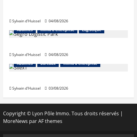
Les taux stables en août, après une
hausse en juillet
Sylvain d'Huissel
04/08/2026
Abonnés
Immo d'entreprise
Logistique
Prologis acquiert Segro
Sylvain d'Huissel
04/08/2026
Abonnés
Bureaux
Immo d'entreprise
IWG acquiert Wojo
Sylvain d'Huissel
03/08/2026
Copyright © Lyon Pôle Immo. Tous droits réservés
|
MoreNews
par AF themes