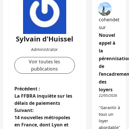
cohendet
sur
Nouvel
Sylvain d'Huissel
appel à
Administrator
la
pérennisatio
Voir toutes les
de
publications
l’encadremen
des
N
Précédent :
loyers
La FFBRA inquiète sur les
22/05/2026
a
délais de paiements
"Garantir à
Suivant:
v
tous un
14 nouvelles métropoles
loyer
i
en France, dont Lyon et
abordable"