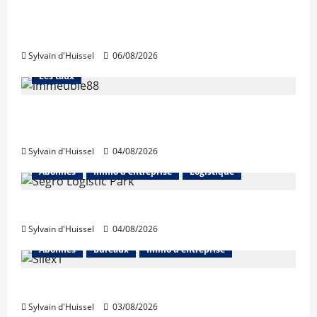
La production de crédit retrouve ses
niveaux d’octobre
Sylvain d'Huissel
06/08/2026
Abonnés
Financement
L'avis des courtiers
Les taux
Les taux stables en août, après une
hausse en juillet
Sylvain d'Huissel
04/08/2026
Abonnés
Immo d'entreprise
Logistique
Prologis acquiert Segro
Sylvain d'Huissel
04/08/2026
Abonnés
Bureaux
Immo d'entreprise
IWG acquiert Wojo
Sylvain d'Huissel
03/08/2026