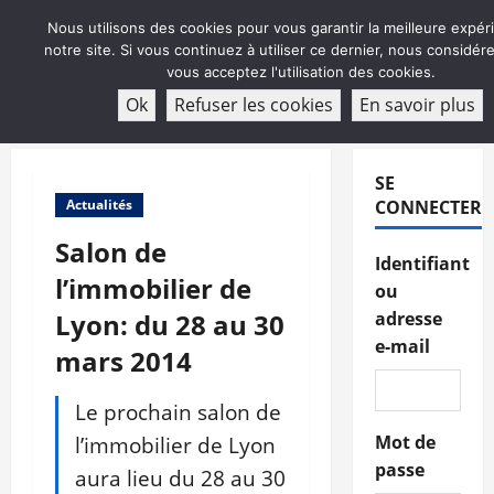
Aller
Nous utilisons des cookies pour vous garantir la meilleure expér
au
notre site. Si vous continuez à utiliser ce dernier, nous considé
contenu
vous acceptez l'utilisation des cookies.
ABONNEMENT
Ok
Refuser les cookies
En savoir plus
Menu
principal
SE
Actualités
CONNECTER
Salon de
Identifiant
l’immobilier de
ou
Lyon: du 28 au 30
adresse
e-mail
mars 2014
Le prochain salon de
l’immobilier de Lyon
Mot de
passe
aura lieu du 28 au 30