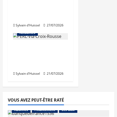
rénovation des
trémies de Perrache
débutent ce mardi
Sylvain d'Huissel
27/07/2026
Actualités
Une nouvelle
résidence en nue-
propriété à la Croix-
Rousse
Sylvain d'Huissel
21/07/2026
VOUS AVEZ PEUT-ÊTRE RATÉ
Abonnés
Financement
Les taux