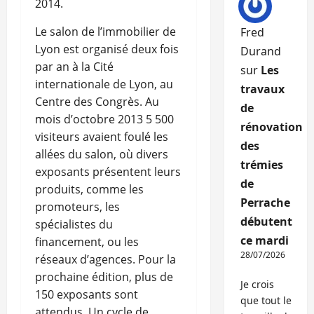
2014.
Le salon de l’immobilier de
Fred
Lyon est organisé deux fois
Durand
par an à la Cité
sur
Les
internationale de Lyon, au
travaux
Centre des Congrès. Au
de
mois d’octobre 2013 5 500
rénovation
visiteurs avaient foulé les
des
allées du salon, où divers
trémies
exposants présentent leurs
de
produits, comme les
Perrache
promoteurs, les
débutent
spécialistes du
ce mardi
financement, ou les
28/07/2026
réseaux d’agences. Pour la
prochaine édition, plus de
Je crois
150 exposants sont
que tout le
attendus. Un cycle de