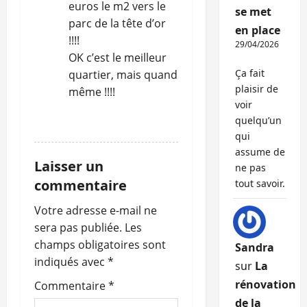
t
euros le m2 vers le
se met
parc de la tête d’or
i
en place
!!!!
29/04/2026
c
OK c’est le meilleur
Ça fait
quartier, mais quand
l
plaisir de
même !!!!
voir
e
quelqu’un
RÉPONDRE
qui
assume de
Laisser un
ne pas
commentaire
tout savoir.
Votre adresse e-mail ne
sera pas publiée.
Les
champs obligatoires sont
Sandra
indiqués avec
*
sur
La
rénovation
Commentaire
*
de la