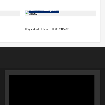
Abonnés
Bureaux
Immo d'entreprise
IWG acquiert Wojo
Sylvain d'Huissel
03/08/2026