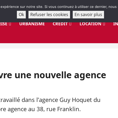
 expérience sur notre site. Si vous continuez à utiliser ce dernier, nous
Ok
Refuser les cookies
En savoir plus
ISE
URBANISME
CRÉDIT
LOCATION
I
vre une nouvelle agence
travaillé dans l’agence Guy Hoquet du
e agence au 38, rue Franklin.