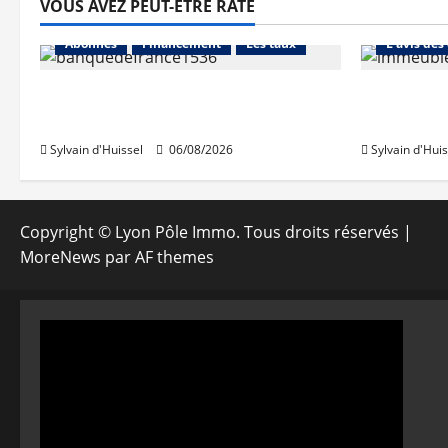
VOUS AVEZ PEUT-ÊTRE RATÉ
Abonnés
Abonnés
Financement
Les taux
L'avis des
La production de crédit retrouve
Les taux 
ses niveaux d’octobre
une hauss
Sylvain d'Huissel
06/08/2026
Sylvain d'Huis
Copyright © Lyon Pôle Immo. Tous droits réservés
|
MoreNews
par AF themes