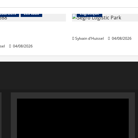
Financement
Abonnés
Immo d'entreprise
 courtiers
Les taux
Logistique
stables en août, après
Prologis acquiert Segro
e en juillet
Sylvain d'Huissel
04/08/2026
sel
04/08/2026