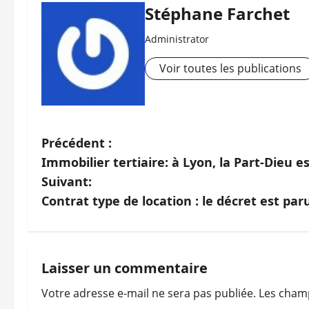
Stéphane Farchet
Administrator
Voir toutes les publications
N
Précédent :
Immobilier tertiaire: à Lyon, la Part-Dieu e
a
Suivant:
v
Contrat type de location : le décret est par
i
g
Laisser un commentaire
a
Votre adresse e-mail ne sera pas publiée.
Les champ