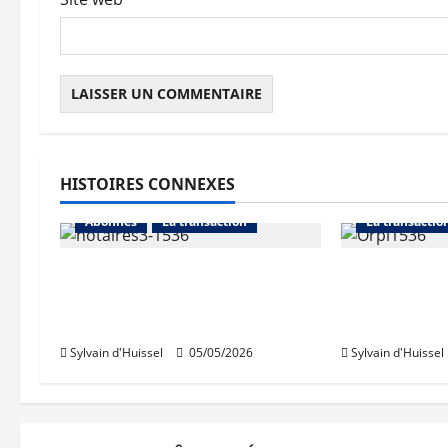
l
e
HISTOIRES CONNEXES
L'actualité d
Abonnés
La transaction
La transactio
Le notariat lance un suivi
Orpi porte 
mensuel des ventes de
citoyenne s
logements anciens
en vue de 2
Sylvain d'Huissel
05/05/2026
Sylvain d'Huissel