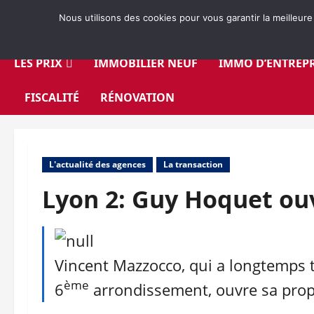
Aller
Nous utilisons des cookies pour vous garantir la meilleure
au
contenu
LES PRIX
IMMOBILIER NEUF
IMMO D’ENTREPR
FISCALITÉ
RÉNOVATION
L'actualité des agences
La transaction
Lyon 2: Guy Hoquet ou
Vincent Mazzocco, qui a longtemps 
ème
6
arrondissement, ouvre sa propr