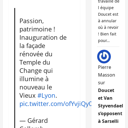
travaille de
l équipe
Doucet est
Passion,
à annular
patrimoine !
où à revoir
! Bien fait
Inauguration de
pour…
la façade
rénovée du
Temple du
Pierre
Change qui
Masson
illumine à
sur
nouveau le
Doucet
Vieux
#Lyon
.
et Van
pic.twitter.com/ofYvjiQy0J
Styvendael
s’opposent
— Gérard
à Sarselli