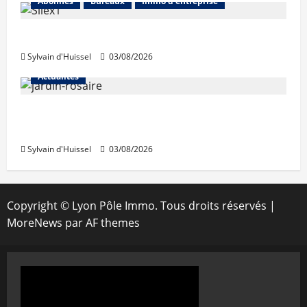
Abonnés
Bureaux
Immo d'entreprise
IWG acquiert Wojo
Sylvain d'Huissel
03/08/2026
Actualités
Le « secteur Jaricot » du Jardin du Rosaire
rouvre au public
Sylvain d'Huissel
03/08/2026
Copyright © Lyon Pôle Immo. Tous droits réservés
|
MoreNews
par AF themes