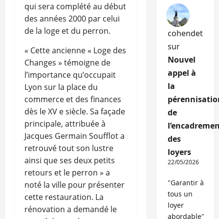
qui sera complété au début
des années 2000 par celui
de la loge et du perron.
cohendet
sur
« Cette ancienne « Loge des
Nouvel
Changes » témoigne de
appel à
l’importance qu’occupait
la
Lyon sur la place du
pérennisatio
commerce et des finances
dès le XV e siècle. Sa façade
de
principale, attribuée à
l’encadremen
Jacques Germain Soufflot a
des
retrouvé tout son lustre
loyers
ainsi que ses deux petits
22/05/2026
retours et le perron » a
"Garantir à
noté la ville pour présenter
tous un
cette restauration. La
loyer
rénovation a demandé le
abordable"