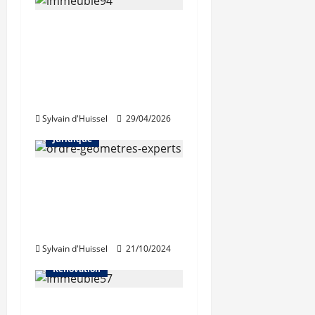
Le dépôt de
candidature ouvert
pour le prix
d’architecture du
projet citoyen
Sylvain d'Huissel
29/04/2026
Abonnés
Architecture
Juridique
L’Ordre des
géomètres-experts
interpelle le
gouvernement
Sylvain d'Huissel
21/10/2024
Architecture
Rénovation
Une nouvelle charte