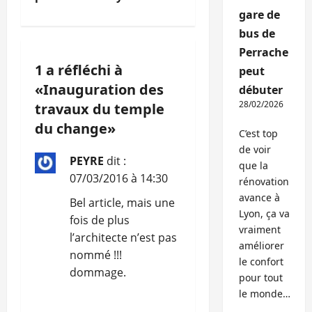
a
gare de
t
bus de
Perrache
i
1 a réfléchi à
peut
«
Inauguration des
o
débuter
28/02/2026
travaux du temple
n
du change
»
C’est top
d
de voir
PEYRE
dit :
que la
’
07/03/2016 à 14:30
rénovation
avance à
Bel article, mais une
a
Lyon, ça va
fois de plus
vraiment
r
l’architecte n’est pas
améliorer
nommé !!!
le confort
t
dommage.
pour tout
i
le monde…
RÉPONDRE