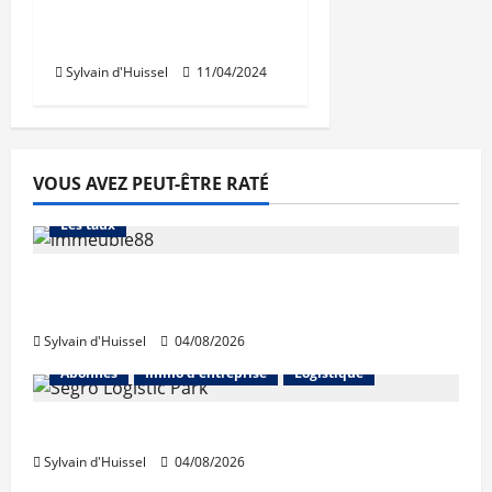
lyonnaise du
ravalement de façade
Sylvain d'Huissel
11/04/2024
VOUS AVEZ PEUT-ÊTRE RATÉ
Abonnés
Financement
L'avis des courtiers
Les taux
Les taux stables en août, après une
hausse en juillet
Sylvain d'Huissel
04/08/2026
Abonnés
Immo d'entreprise
Logistique
Prologis acquiert Segro
Sylvain d'Huissel
04/08/2026