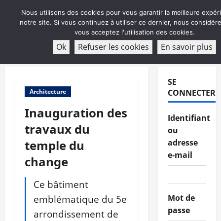
Aller
Nous utilisons des cookies pour vous garantir la meilleure expér
au
notre site. Si vous continuez à utiliser ce dernier, nous considé
contenu
vous acceptez l'utilisation des cookies.
ABONNEMENT
Ok
Refuser les cookies
En savoir plus
Menu
principal
SE
Architecture
CONNECTER
Inauguration des
Identifiant
travaux du
ou
temple du
adresse
e-mail
change
Ce bâtiment
emblématique du 5e
Mot de
passe
arrondissement de