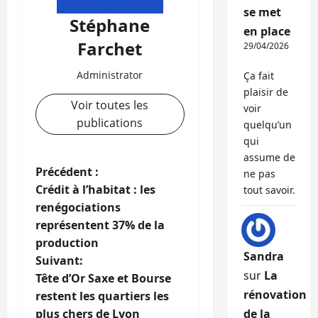
se met
Stéphane
en place
Farchet
29/04/2026
Administrator
Ça fait
plaisir de
Voir toutes les
voir
publications
quelqu’un
qui
assume de
N
Précédent :
ne pas
Crédit à l’habitat : les
tout savoir.
a
renégociations
représentent 37% de la
v
production
Sandra
i
Suivant:
sur
La
Tête d’Or Saxe et Bourse
g
rénovation
restent les quartiers les
de la
plus chers de Lyon