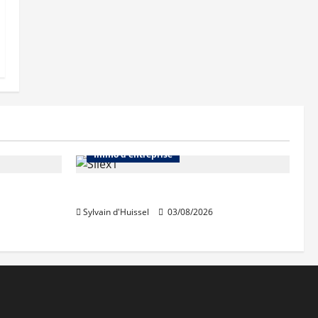
Abonnés
Bureaux
Immo d'entreprise
IWG acquiert Wojo
Sylvain d'Huissel
03/08/2026