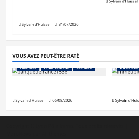
réservations, mais
Sylvain d'Huissel
croissance des ventes dans
le diffus.
Sylvain d'Huissel
31/07/2026
VOUS AVEZ PEUT-ÊTRE RATÉ
Abonnés
Abonnés
Financement
Les taux
L'avis des
La production de crédit retrouve
Les taux 
ses niveaux d’octobre
une hauss
Sylvain d'Huissel
06/08/2026
Sylvain d'Huis
Copyright © Lyon Pôle Immo. Tous droits réservés
|
MoreNews
par AF themes