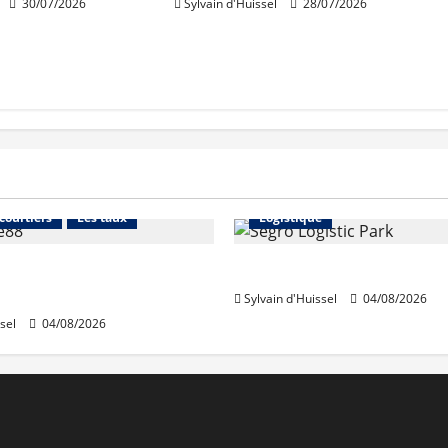
30/07/2026
Sylvain d'Huissel
28/07/2026
Financement
Abonnés
Immo d'entreprise
 courtiers
Les taux
Logistique
stables en août, après
Prologis acquiert Segro
e en juillet
Sylvain d'Huissel
04/08/2026
sel
04/08/2026