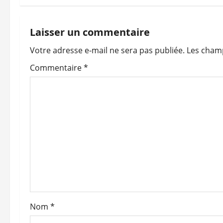
i
g
Laisser un commentaire
a
Votre adresse e-mail ne sera pas publiée.
Les champ
t
Commentaire
*
i
o
n
d
’
a
Nom
*
r