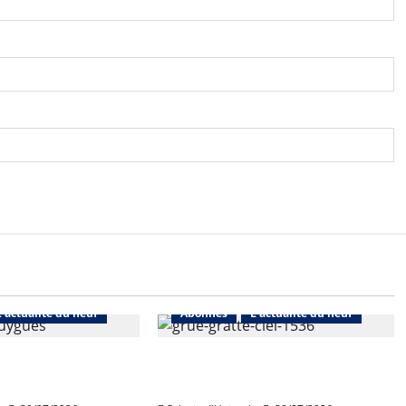
L'actualité du neuf
Abonnés
L'actualité du neuf
de Bouygues
Nouvelle rechute des permis
toujours en repli
de construire en juin