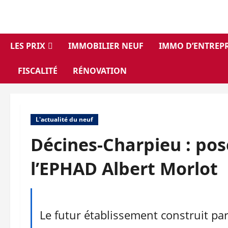
Aller
au
contenu
LES PRIX
IMMOBILIER NEUF
IMMO D’ENTREPR
FISCALITÉ
RÉNOVATION
L'actualité du neuf
Décines-Charpieu : pos
l’EPHAD Albert Morlot
Le futur établissement construit p